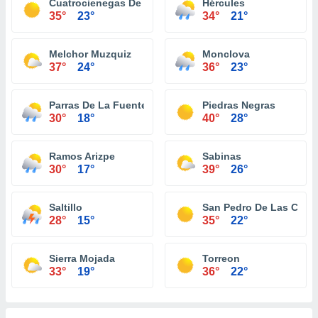
Cuatrocienegas De Carranza
Hércules
35°
23°
34°
21°
Melchor Muzquiz
Monclova
37°
24°
36°
23°
Parras De La Fuente
Piedras Negras
30°
18°
40°
28°
Ramos Arizpe
Sabinas
30°
17°
39°
26°
Saltillo
San Pedro De Las Colo
28°
15°
35°
22°
Sierra Mojada
Torreon
33°
19°
36°
22°