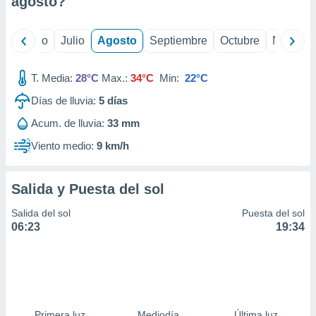
agosto
?
ados con el
 seleccionar
o.
yo
Junio
Julio
Agosto
Septiembre
Octubre
Noviemb
calización
precisa e
ión mediante
T. Media:
28°C
Max.:
34°C
Min:
22°C
Días de lluvia:
5
días
, publicidad
Acum. de lluvia:
33 mm
dos,
 publicidad
Viento medio:
9 km/h
,
ón de
 desarrollo
Salida y Puesta del sol
s.
Salida del sol
Puesta del sol
tros 1199
06:23
19:34
ios
Primera luz
Mediodía
Última luz