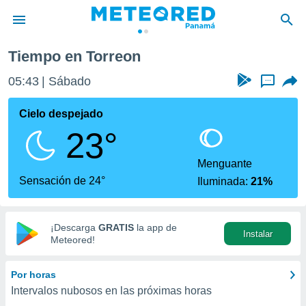
Tiempo en Torreon
privacidad
05:43
Sábado
...
o de
om.pa
com.pa) ha
Cielo despejado
ado por
23°
es para
ue la
 que se
Menguante
e calidad.
Sensación de 24°
Iluminada:
21%
eder a este
ediante las
opciones:
¡Descarga
GRATIS
la app de
Instalar
ookies y
Meteored!
e forma
Por horas
d digital
Intervalos nubosos en las próximas horas
ada, basada