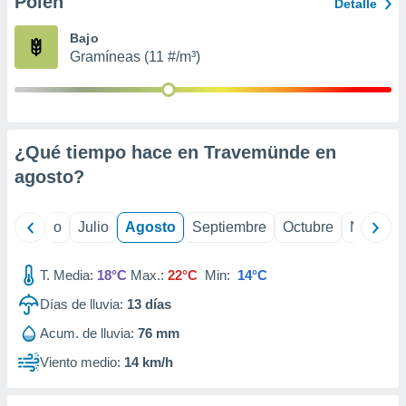
Polen
ados con el
Detalle
 seleccionar
o.
Bajo
Gramíneas (11 #/m³)
calización
precisa e
ión mediante
, publicidad
¿Qué tiempo hace en Travemünde en
dos,
agosto
?
 publicidad
,
ón de
yo
Junio
Julio
Agosto
Septiembre
Octubre
Noviemb
 desarrollo
s.
T. Media:
18°C
Max.:
22°C
Min:
14°C
tros 1199
ios
Días de lluvia:
13
días
Acum. de lluvia:
76 mm
Viento medio:
14 km/h