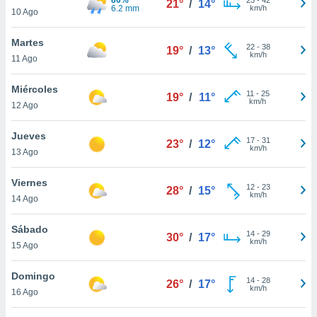
21°
/
14°
ublicidad y
6.2 mm
km/h
10 Ago
do en
Martes
 mismo.
22
-
38
19°
/
13°
km/h
sultar más
11 Ago
 en nuestra
 Cookies
y
Miércoles
11
-
25
19°
/
11°
ualquier
km/h
12 Ago
ento
Jueves
 botón
17
-
31
23°
/
12°
km/h
13 Ago
ación de
kies
 disponible
Viernes
12
-
23
28°
/
15°
e nuestra
km/h
14 Ago
.
Sábado
IVAMENTE,
14
-
29
30°
/
17°
km/h
15 Ago
as
Domingo
14
-
28
26°
/
17°
 a cookies
km/h
16 Ago
 no aceptar