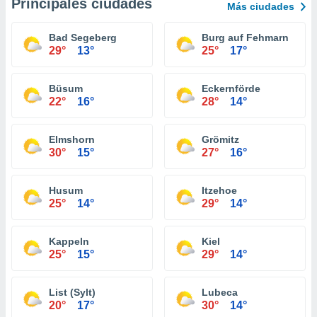
Principales ciudades
Más ciudades
Bad Segeberg
Burg auf Fehmarn
29°
13°
25°
17°
Büsum
Eckernförde
22°
16°
28°
14°
Elmshorn
Grömitz
30°
15°
27°
16°
Husum
Itzehoe
25°
14°
29°
14°
Kappeln
Kiel
25°
15°
29°
14°
List (Sylt)
Lubeca
20°
17°
30°
14°