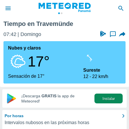
Tiempo en Travemünde
privacidad
07:42
Domingo
...
o de
om.pa
com.pa) ha
Nubes y claros
ado por
17°
es para
ue la
 que se
Sureste
e calidad.
Sensación de 17°
12
22 km/h
eder a este
ediante las
opciones:
¡Descarga
GRATIS
la app de
Instalar
ookies y
Meteored!
e forma
Por horas
d digital
Intervalos nubosos en las próximas horas
ada, basada