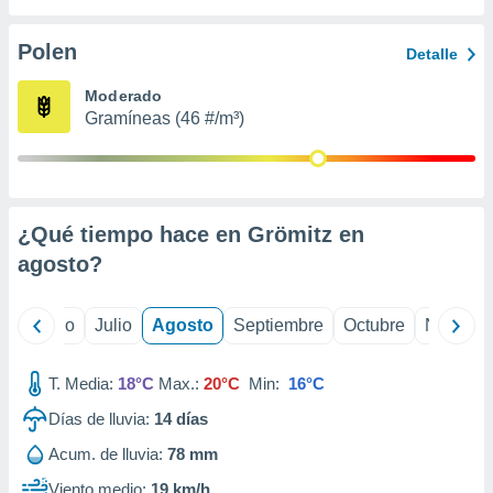
ados con el
 seleccionar
o.
Polen
Detalle
calización
Moderado
precisa e
Gramíneas (46 #/m³)
ión mediante
, publicidad
dos,
 publicidad
¿Qué tiempo hace en Grömitz en
,
agosto
?
ón de
 desarrollo
s.
yo
Junio
Julio
Agosto
Septiembre
Octubre
Noviemb
tros 1199
ios
T. Media:
18°C
Max.:
20°C
Min:
16°C
Días de lluvia:
14
días
Acum. de lluvia:
78 mm
Viento medio:
19 km/h