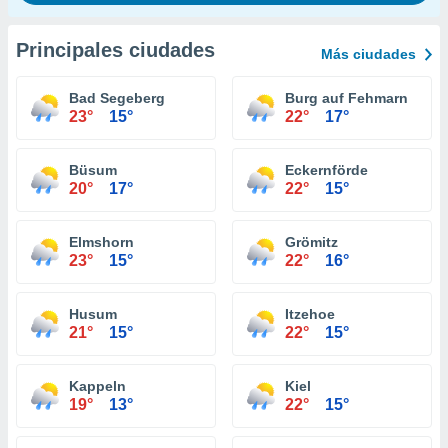
Principales ciudades
Más ciudades
Bad Segeberg
Burg auf Fehmarn
23°
15°
22°
17°
Büsum
Eckernförde
20°
17°
22°
15°
Elmshorn
Grömitz
23°
15°
22°
16°
Husum
Itzehoe
21°
15°
22°
15°
Kappeln
Kiel
19°
13°
22°
15°