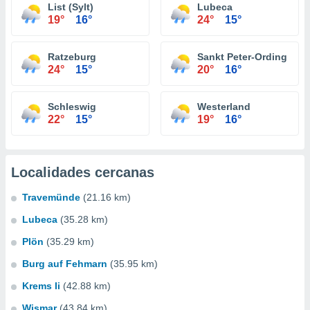
List (Sylt)
Lubeca
19°
16°
24°
15°
Ratzeburg
Sankt Peter-Ording
24°
15°
20°
16°
Schleswig
Westerland
22°
15°
19°
16°
Localidades cercanas
Travemünde
(21.16 km)
Lubeca
(35.28 km)
Plön
(35.29 km)
Burg auf Fehmarn
(35.95 km)
Krems Ii
(42.88 km)
Wismar
(43.84 km)