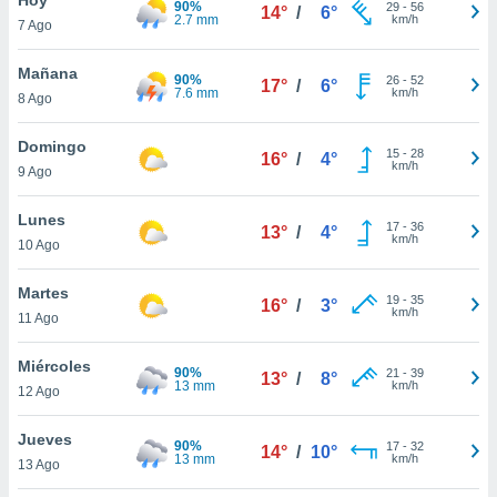
90%
ublicidad y
29
-
56
14°
/
6°
2.7 mm
km/h
7 Ago
do en
 mismo.
Mañana
90%
26
-
52
17°
/
6°
sultar más
7.6 mm
km/h
8 Ago
 en nuestra
 Cookies
y
Domingo
15
-
28
ualquier
16°
/
4°
km/h
9 Ago
ento
 botón
Lunes
17
-
36
13°
/
4°
ación de
km/h
10 Ago
kies
 disponible
Martes
19
-
35
e nuestra
16°
/
3°
km/h
11 Ago
.
Miércoles
IVAMENTE,
90%
21
-
39
13°
/
8°
13 mm
km/h
12 Ago
as
Jueves
90%
17
-
32
14°
/
10°
 a cookies
13 mm
km/h
13 Ago
 no aceptar