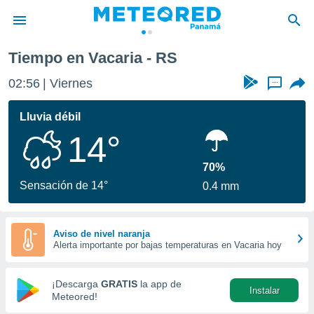
Tiempo en Vacaria - RS
privacidad
02:56
Viernes
...
o de
om.pa
com.pa) ha
Lluvia débil
ado por
14°
es para
ue la
 que se
70%
e calidad.
Sensación de 14°
0.4 mm
eder a este
ediante las
opciones:
Aviso de nivel naranja
Alerta importante por bajas temperaturas en Vacaria hoy
ookies y
e forma
¡Descarga
GRATIS
la app de
Instalar
d digital
Meteored!
ada, basada