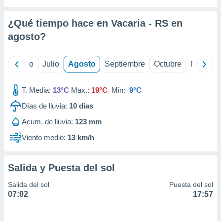
ados con el
 seleccionar
o.
¿Qué tiempo hace en Vacaria - RS en
calización
agosto
?
precisa e
ión mediante
yo
Junio
Julio
Agosto
Septiembre
Octubre
Noviemb
, publicidad
T. Media:
13°C
Max.:
19°C
Min:
9°C
dos,
 publicidad
Días de lluvia:
10
días
,
ón de
Acum. de lluvia:
123 mm
 desarrollo
Viento medio:
13 km/h
s.
tros 1199
ios
Salida y Puesta del sol
Salida del sol
Puesta del sol
07:02
17:57