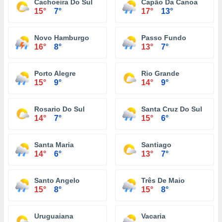
Cachoeira Do Sul
Capão Da Canoa
15°
7°
17°
13°
Novo Hamburgo
Passo Fundo
16°
8°
13°
7°
Porto Alegre
Rio Grande
15°
9°
14°
9°
Rosario Do Sul
Santa Cruz Do Sul
14°
7°
15°
6°
Santa Maria
Santiago
14°
6°
13°
7°
Santo Angelo
Três De Maio
15°
8°
15°
8°
Uruguaiana
Vacaria