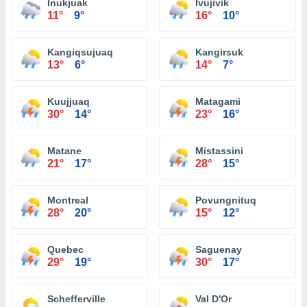
Inukjuak
Ivujivik
11°
9°
16°
10°
Kangiqsujuaq
Kangirsuk
13°
6°
14°
7°
Kuujjuaq
Matagami
30°
14°
23°
16°
Matane
Mistassini
21°
17°
28°
15°
Montreal
Povungnituq
28°
20°
15°
12°
Quebec
Saguenay
29°
19°
30°
17°
Schefferville
Val D'Or