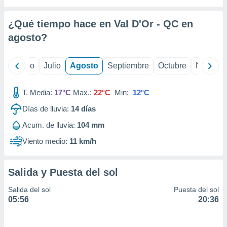
ados con el
 seleccionar
o.
¿Qué tiempo hace en Val D'Or - QC en
calización
agosto
?
precisa e
ión mediante
yo
Junio
Julio
Agosto
Septiembre
Octubre
Noviemb
, publicidad
T. Media:
17°C
Max.:
22°C
Min:
12°C
dos,
 publicidad
Días de lluvia:
14
días
,
ón de
Acum. de lluvia:
104 mm
 desarrollo
Viento medio:
11 km/h
s.
tros 1199
ios
Salida y Puesta del sol
Salida del sol
Puesta del sol
05:56
20:36