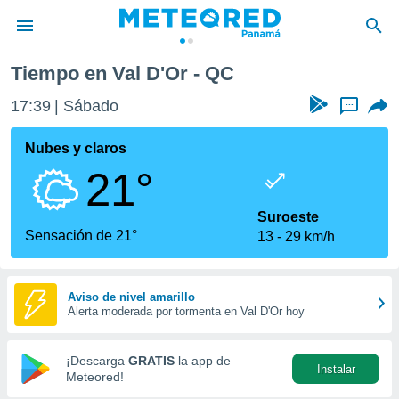
Tiempo en Val D'Or - QC
privacidad
17:39
Sábado
...
o de
om.pa
com.pa) ha
Nubes y claros
ado por
21°
es para
ue la
 que se
Suroeste
e calidad.
Sensación de 21°
13
29 km/h
eder a este
ediante las
opciones:
Aviso de nivel amarillo
Alerta moderada por tormenta en Val D'Or hoy
ookies y
e forma
¡Descarga
GRATIS
la app de
Instalar
d digital
Meteored!
ada, basada