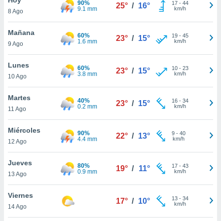
90%
ublicidad y
17
-
44
25°
/
16°
9.1 mm
km/h
8 Ago
do en
 mismo.
Mañana
60%
19
-
45
23°
/
15°
sultar más
1.6 mm
km/h
9 Ago
 en nuestra
 Cookies
y
Lunes
60%
10
-
23
ualquier
23°
/
15°
3.8 mm
km/h
10 Ago
ento
 botón
Martes
40%
16
-
34
23°
/
15°
ación de
0.2 mm
km/h
11 Ago
kies
 disponible
Miércoles
90%
9
-
40
e nuestra
22°
/
13°
4.4 mm
km/h
12 Ago
.
Jueves
IVAMENTE,
80%
17
-
43
19°
/
11°
0.9 mm
km/h
13 Ago
as
Viernes
13
-
34
17°
/
10°
 a cookies
km/h
14 Ago
 no aceptar