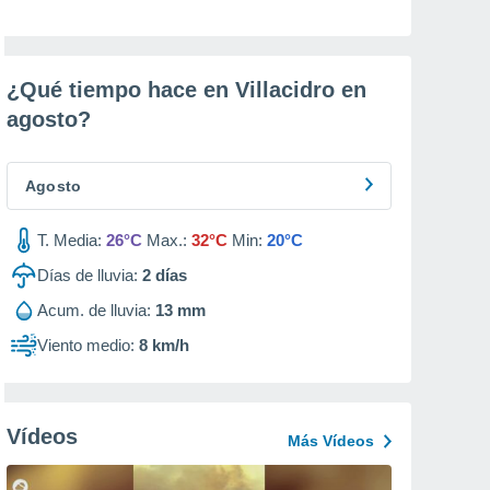
¿Qué tiempo hace en Villacidro en
agosto
?
Agosto
T. Media:
26°C
Max.:
32°C
Min:
20°C
Días de lluvia:
2
días
Acum. de lluvia:
13 mm
Viento medio:
8 km/h
Vídeos
Más Vídeos