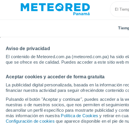
Tiem
Aviso de privacidad
El contenido de Meteored.com.pa (meteored.com.pa) ha sido ela
que se ofrece es de calidad. Puedes acceder a este sitio web m
Aceptar cookies y acceder de forma gratuita
Inicio
Italia
Cerdeña del Sur
Villacidro
La publicidad digital personalizada, basada en la información r
financiar nuestra actividad para seguir ofreciéndote contenido c
Tiempo en Villacidro
Pulsando el botón "Aceptar y continuar", puedes acceder a la w
nuestras o de nuestros socios, que nos permiten el seguimiento
05:01
Jueves
desarrollar un perfil específico para mostrarte publicidad y co
más información en nuestra
Política de Cookies
y retirar en cu
Configuración de cookies
que aparece disponible en el pie de n
Nubes y claros