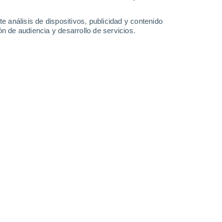
-
29
km/h
7
-
29
km/h
7
-
30
km/h
8
-
36
km/h
e análisis de dispositivos, publicidad y contenido
n de audiencia y desarrollo de servicios.
o
Noroeste
0 Bajo
10
-
21 km/h
FPS:
no
Noroeste
0 Bajo
9
-
20 km/h
FPS:
no
Noroeste
0 Bajo
9
-
20 km/h
FPS:
no
Noroeste
5 Medio
9
-
26 km/h
FPS:
6-10
Noroeste
8 ¡Muy Alto!
13
-
34 km/h
FPS:
25-50