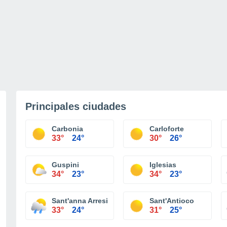
Principales ciudades
Carbonia
Carloforte
33°
24°
30°
26°
Guspini
Iglesias
34°
23°
34°
23°
Sant'anna Arresi
Sant'Antioco
33°
24°
31°
25°