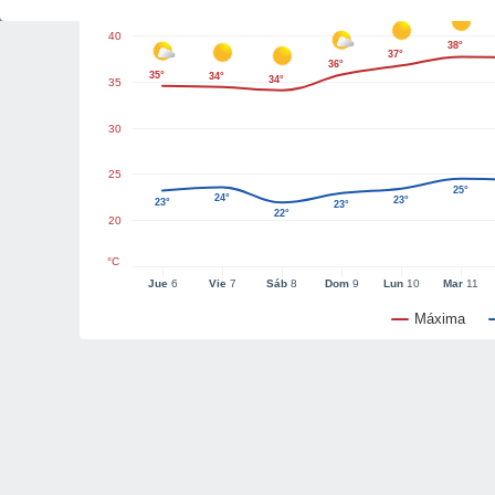
40
38°
37°
36°
35°
34°
34°
35
30
25
25°
24°
23°
23°
23°
22°
20
°C
Jue
6
Vie
7
Sáb
8
Dom
9
Lun
10
Mar
11
Máxima