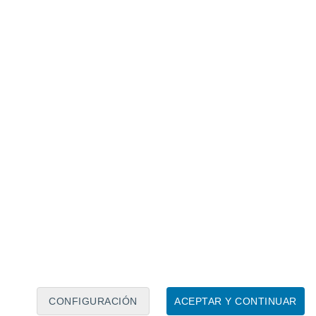
Calendario lunar
Lun
Mar
Mié
Jue
Vie
Sáb
Dom
6
7
8
9
10
11
12
13
14
15
16
17
18
19
CONFIGURACIÓN
ACEPTAR Y CONTINUAR
6