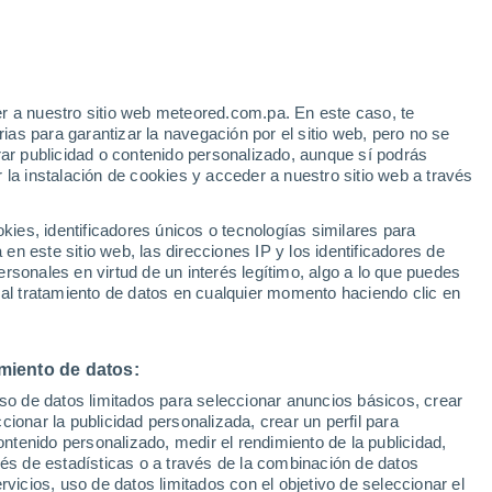
Aviso de nivel amarillo
Alerta moderada por altas
temperaturas en Villacidro hoy
e
r a nuestro sitio web meteored.com.pa. En este caso, te
:
46%
as para garantizar la navegación por el sitio web, pero no se
rar publicidad o contenido personalizado, aunque sí podrás
 la instalación de cookies y acceder a nuestro sitio web a través
via
Satélites
Modelos
es, identificadores únicos o tecnologías similares para
n este sitio web, las direcciones IP y los identificadores de
rsonales en virtud de un interés legítimo, algo a lo que puedes
 al tratamiento de datos en cualquier momento haciendo clic en
omingo
Lunes
Martes
Miércoles
9 Ago
10 Ago
11 Ago
12 Ago
miento de datos:
uso de datos limitados para seleccionar anuncios básicos, crear
ccionar la publicidad personalizada, crear un perfil para
ontenido personalizado, medir el rendimiento de la publicidad,
36°
/
23°
37°
/
23°
38°
/
25°
38°
/
24°
vés de estadísticas o a través de la combinación de datos
rvicios, uso de datos limitados con el objetivo de seleccionar el