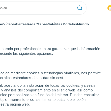
po
Vídeos
Alertas
Radar
Mapas
Satélites
Modelos
Mundo
borado por profesionales para garantizar que la información
ediante las siguientes opciones:
ecogida mediante cookies o tecnologías similares, nos permite
on altos estándares de calidad sin coste.
eb aceptando la instalación de todas las cookies, ya sean
 y análisis del comportamiento en el sitio web, así como
...
ntenido personalizado en función del mismo. Puedes consultar
alquier momento el consentimiento pulsando el botón
Por horas
uestra página web.
Calor Húmedo Sofocante en las
próximas horas