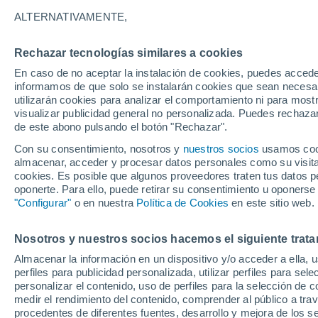
24°
ALTERNATIVAMENTE,
Rechazar tecnologías similares a cookies
Menguant
En caso de no aceptar la instalación de cookies, puedes accede
Iluminada
Sensación de 24°
informamos de que solo se instalarán cookies que sean necesari
utilizarán cookies para analizar el comportamiento ni para most
visualizar publicidad general no personalizada. Puedes rechazar
de este abono pulsando el botón "Rechazar".
Tiempo 1 - 7 días
Mapa de nubosidad
Radar de llu
Con su consentimiento, nosotros y
nuestros socios
usamos cooki
almacenar, acceder y procesar datos personales como su visita e
cookies. Es posible que algunos proveedores traten tus datos pe
oponerte. Para ello, puede retirar su consentimiento u oponerse
Mañana
Sábado
D
Hoy
"Configurar"
o en nuestra
Política de Cookies
en este sitio web.
7 Ago
8 Ago
6 Ago
Nosotros y nuestros socios hacemos el siguiente trata
Almacenar la información en un dispositivo y/o acceder a ella, 
perfiles para publicidad personalizada, utilizar perfiles para sele
personalizar el contenido, uso de perfiles para la selección de c
34°
/
24°
34°
/
22°
35°
/
23°
medir el rendimiento del contenido, comprender al público a tra
procedentes de diferentes fuentes, desarrollo y mejora de los se