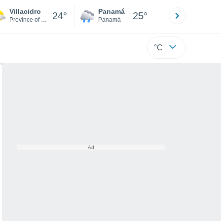
Villacidro
Panamá
David
24°
25°
Province of South Sardinia
Panamá
Chiriquí
°C