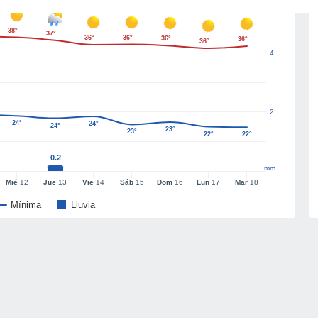
38°
37°
36°
36°
36°
36°
36°
4
2
24°
24°
24°
23°
23°
22°
22°
0.2
mm
Mié
12
Jue
13
Vie
14
Sáb
15
Dom
16
Lun
17
Mar
18
Mínima
Lluvia