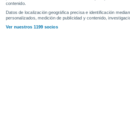
contenido.
20
-
45
km/h
16
-
39
km/h
7
15
-
39
km/h
Datos de localización geográfica precisa e identificación mediant
personalizados, medición de publicidad y contenido, investigació
Tiempo en Villacidro hoy
, 6 de agost
Ver nuestros 1199 socios
Nubes y claros
24°
05:00
Sensación T.
24°
Nubes y claros
24°
06:00
Sensación T.
23°
Nubes y claros
25°
08:00
Sensación T.
25°
Soleado
31°
11:00
Sensación T.
33°
Soleado
34°
14:00
Sensación T.
35°