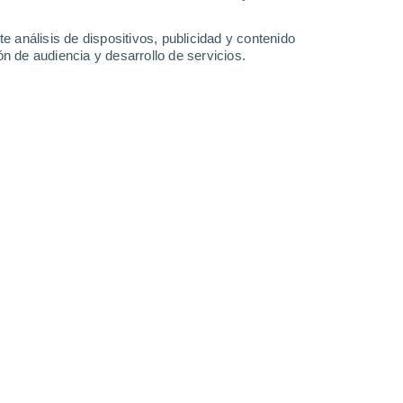
-
23
km/h
8
-
26
km/h
6
-
22
km/h
5
-
24
km/h
e análisis de dispositivos, publicidad y contenido
n de audiencia y desarrollo de servicios.
osto
uboso
Noroeste
0 Bajo
1
-
6 km/h
FPS:
no
uboso
Norte
2 Bajo
1
-
10 km/h
FPS:
no
Sureste
4 Medio
2
-
14 km/h
FPS:
6-10
Sureste
8 ¡Muy Alto!
7
-
29 km/h
FPS:
25-50
Sureste
7 Alto
4
-
23 km/h
FPS:
15-25