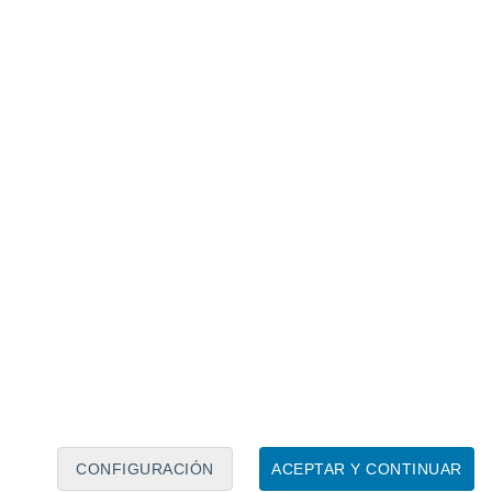
Calendario lunar
Lun
Mar
Mié
Jue
Vie
Sáb
Dom
8
9
10
11
12
13
14
15
16
17
18
19
20
21
CONFIGURACIÓN
ACEPTAR Y CONTINUAR
400