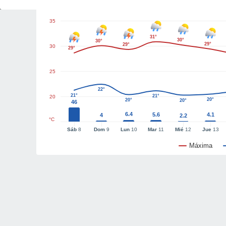
35
31°
30°
30°
29°
29°
30
29°
25
22°
21°
21°
20
20°
20°
20°
46
6.4
5.6
4.1
4
2.2
°C
Sáb
8
Dom
9
Lun
10
Mar
11
Mié
12
Jue
13
Máxima