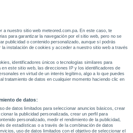
r a nuestro sitio web meteored.com.pa. En este caso, te
as para garantizar la navegación por el sitio web, pero no se
rar publicidad o contenido personalizado, aunque sí podrás
 la instalación de cookies y acceder a nuestro sitio web a través
atélites
Modelos
es, identificadores únicos o tecnologías similares para
n este sitio web, las direcciones IP y los identificadores de
rsonales en virtud de un interés legítimo, algo a lo que puedes
 al tratamiento de datos en cualquier momento haciendo clic en
Martes
Miércoles
Jueves
Viernes
11 Ago
12 Ago
13 Ago
14 Ago
miento de datos:
uso de datos limitados para seleccionar anuncios básicos, crear
90%
80%
90%
90%
ccionar la publicidad personalizada, crear un perfil para
5.6 mm
2.2 mm
4.1 mm
8.9 mm
ontenido personalizado, medir el rendimiento de la publicidad,
31°
/
21°
30°
/
20°
29°
/
20°
29°
/
21°
vés de estadísticas o a través de la combinación de datos
rvicios, uso de datos limitados con el objetivo de seleccionar el