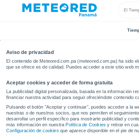
Tiem
Aviso de privacidad
El contenido de Meteored.com.pa (meteored.com.pa) ha sido ela
que se ofrece es de calidad. Puedes acceder a este sitio web m
Aceptar cookies y acceder de forma gratuita
Inicio
Colombia
Meta
Villavicencio
La publicidad digital personalizada, basada en la información r
financiar nuestra actividad para seguir ofreciéndote contenido c
Tiempo en Villavicenci
Pulsando el botón "Aceptar y continuar", puedes acceder a la w
nuestras o de nuestros socios, que nos permiten el seguimiento
06:49
Sábado
desarrollar un perfil específico para mostrarte publicidad y co
más información en nuestra
Política de Cookies
y retirar en cu
Configuración de cookies
que aparece disponible en el pie de n
Parcialmente nuboso