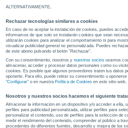
23°
ALTERNATIVAMENTE,
Rechazar tecnologías similares a cookies
Noroeste
En caso de no aceptar la instalación de cookies, puedes accede
Sensación de 22°
1
-
6 km/h
informamos de que solo se instalarán cookies que sean necesari
utilizarán cookies para analizar el comportamiento ni para most
visualizar publicidad general no personalizada. Puedes rechazar
de este abono pulsando el botón "Rechazar".
Tiempo 1 - 7 días
Mapa de lluvia
Radar de lluvia
S
Con su consentimiento, nosotros y
nuestros socios
usamos cooki
almacenar, acceder y procesar datos personales como su visita e
cookies. Es posible que algunos proveedores traten tus datos pe
oponerte. Para ello, puede retirar su consentimiento u oponerse
Mañana
Lunes
Hoy
"Configurar"
o en nuestra
Política de Cookies
en este sitio web.
9 Ago
10 Ago
8 Ago
Nosotros y nuestros socios hacemos el siguiente trata
Almacenar la información en un dispositivo y/o acceder a ella, 
90%
80%
90%
perfiles para publicidad personalizada, utilizar perfiles para sele
4 mm
6.4 mm
46 mm
personalizar el contenido, uso de perfiles para la selección de c
30°
/
22°
29°
/
20°
29°
/
21°
medir el rendimiento del contenido, comprender al público a tra
procedentes de diferentes fuentes, desarrollo y mejora de los se