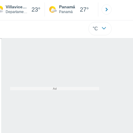
Villavicencio
Panamá
David
23°
27°
Departamento del Meta
Panamá
Chiriquí
°C