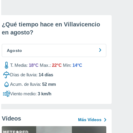
¿Qué tiempo hace en Villavicencio
en
agosto
?
Agosto
T. Media:
18°C
Max.:
22°C
Min:
14°C
Días de lluvia:
14
días
Acum. de lluvia:
52 mm
Viento medio:
3 km/h
Vídeos
Más Vídeos