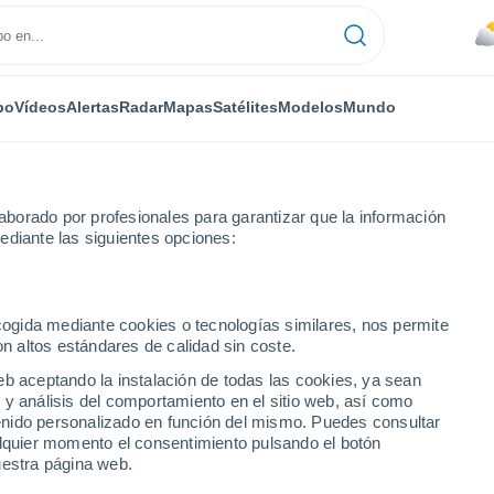
po
Vídeos
Alertas
Radar
Mapas
Satélites
Modelos
Mundo
borado por profesionales para garantizar que la información
ediante las siguientes opciones:
ecogida mediante cookies o tecnologías similares, nos permite
on altos estándares de calidad sin coste.
o
eb aceptando la instalación de todas las cookies, ya sean
 y análisis del comportamiento en el sitio web, así como
...
ntenido personalizado en función del mismo. Puedes consultar
alquier momento el consentimiento pulsando el botón
Por horas
uestra página web.
Lluvias débiles en las próximas
horas