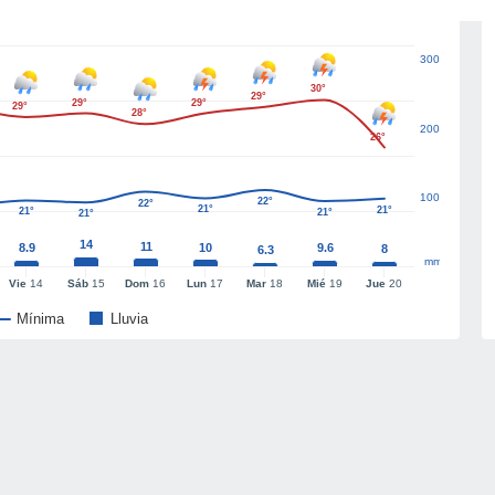
300
30°
29°
29°
29°
29°
28°
200
26°
100
22°
22°
21°
21°
21°
21°
21°
14
11
8.9
10
9.6
8
6.3
mm
Vie
14
Sáb
15
Dom
16
Lun
17
Mar
18
Mié
19
Jue
20
Mínima
Lluvia