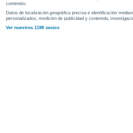
contenido.
7
-
24
km/h
6
-
24
km/h
5
7
-
29
km/h
Datos de localización geográfica precisa e identificación mediant
personalizados, medición de publicidad y contenido, investigació
Tiempo en Villavicencio hoy
, 8 de ag
Ver nuestros 1199 socios
Parcialmente n
23°
07:00
Sensación T.
22°
Parcialmente n
24°
08:00
Sensación T.
23°
Nubes y claros
25°
09:00
Sensación T.
26°
Lluvia débil
40%
27°
11:00
1.6 mm
Sensación T.
29°
Lluvia débil
60%
27°
14:00
1.7 mm
Sensación T.
30°