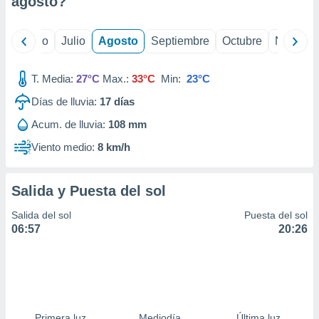
agosto
?
ados con el
 seleccionar
o.
yo
Junio
Julio
Agosto
Septiembre
Octubre
Noviemb
calización
precisa e
ión mediante
T. Media:
27°C
Max.:
33°C
Min:
23°C
Días de lluvia:
17
días
, publicidad
Acum. de lluvia:
108 mm
dos,
 publicidad
Viento medio:
8 km/h
,
ón de
 desarrollo
Salida y Puesta del sol
s.
Salida del sol
Puesta del sol
tros 1199
06:57
20:26
ios
Primera luz
Mediodía
Última luz