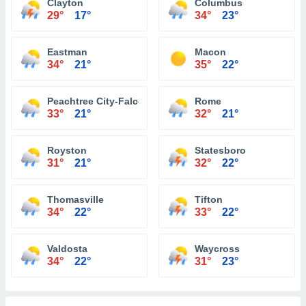
Clayton
Columbus
29°
17°
34°
23°
Eastman
Macon
34°
21°
35°
22°
Peachtree City-Falcon Field Atlanta
Rome
33°
21°
32°
21°
Royston
Statesboro
31°
21°
32°
22°
Thomasville
Tifton
34°
22°
33°
22°
Valdosta
Waycross
34°
22°
31°
23°