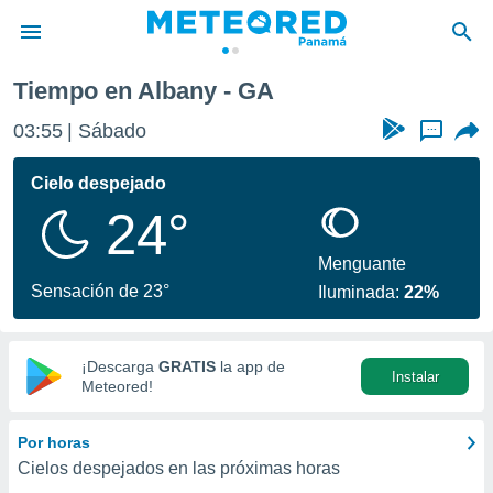
Tiempo en Albany - GA
privacidad
03:55
Sábado
...
o de
om.pa
com.pa) ha
Cielo despejado
ado por
24°
es para
ue la
 que se
Menguante
e calidad.
Sensación de 23°
Iluminada:
22%
eder a este
ediante las
opciones:
¡Descarga
GRATIS
la app de
Instalar
ookies y
Meteored!
e forma
Por horas
d digital
Cielos despejados en las próximas horas
ada, basada