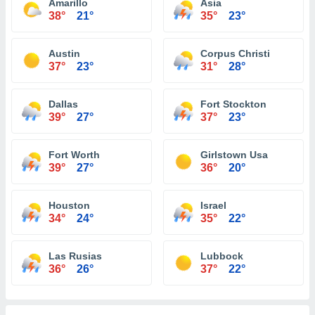
Amarillo
Asia
38°
21°
35°
23°
Austin
Corpus Christi
37°
23°
31°
28°
Dallas
Fort Stockton
39°
27°
37°
23°
Fort Worth
Girlstown Usa
39°
27°
36°
20°
Houston
Israel
34°
24°
35°
22°
Las Rusias
Lubbock
36°
26°
37°
22°