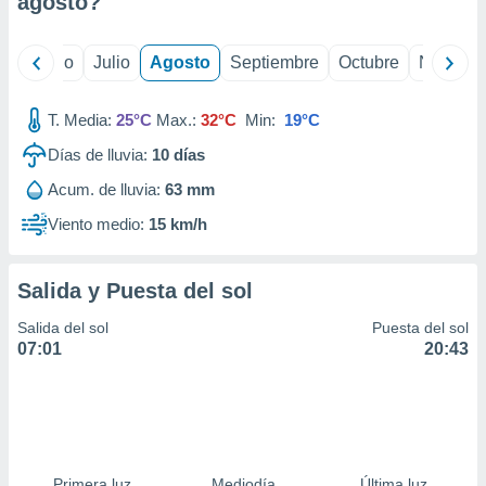
agosto
?
ados con el
 seleccionar
o.
yo
Junio
Julio
Agosto
Septiembre
Octubre
Noviemb
calización
precisa e
ión mediante
T. Media:
25°C
Max.:
32°C
Min:
19°C
Días de lluvia:
10
días
, publicidad
Acum. de lluvia:
63 mm
dos,
 publicidad
Viento medio:
15 km/h
,
ón de
 desarrollo
Salida y Puesta del sol
s.
Salida del sol
Puesta del sol
tros 1199
07:01
20:43
ios
Primera luz
Mediodía
Última luz