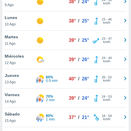
38°
/
24°
ublicidad y
km/h
9 Ago
do en
Lunes
 mismo.
23
-
46
38°
/
25°
km/h
sultar más
10 Ago
 en nuestra
 Cookies
y
Martes
23
-
47
39°
/
25°
ualquier
km/h
11 Ago
ento
Miércoles
 botón
24
-
44
39°
/
26°
km/h
12 Ago
ación de
kies
 disponible
Jueves
60%
26
-
52
40°
/
28°
e nuestra
0.9 mm
km/h
13 Ago
.
Viernes
70%
IVAMENTE,
24
-
53
39°
/
24°
2 mm
km/h
14 Ago
as
Sábado
80%
18
-
54
37°
/
21°
 a cookies
1 mm
km/h
15 Ago
 no aceptar