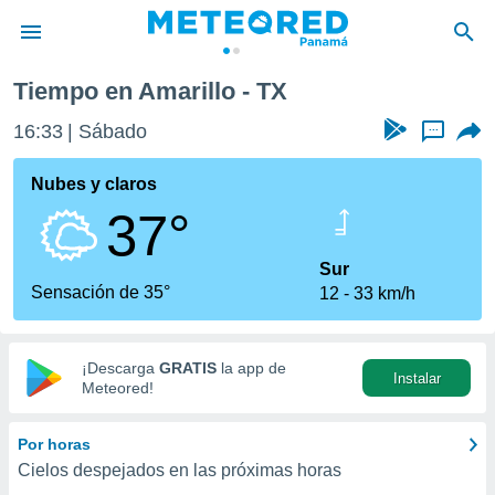
Tiempo en Amarillo - TX
privacidad
16:33
Sábado
...
o de
om.pa
com.pa) ha
Nubes y claros
ado por
37°
es para
ue la
 que se
Sur
e calidad.
Sensación de 35°
12
33 km/h
eder a este
ediante las
opciones:
¡Descarga
GRATIS
la app de
Instalar
ookies y
Meteored!
e forma
Por horas
d digital
Cielos despejados en las próximas horas
ada, basada