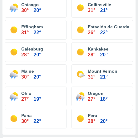
Chicago
Collinsville
30°
20°
31°
21°
Effingham
Estación de Guardacos
31°
22°
26°
22°
Galesburg
Kankakee
28°
20°
28°
20°
Maine
Mount Vernon
30°
20°
31°
21°
Ohio
Oregon
27°
19°
27°
18°
Pana
Peru
30°
22°
28°
20°