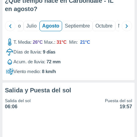
¿Qué tiempo hace en Carbondale - IL
ados con el
 seleccionar
en
agosto
?
o.
calización
yo
Junio
Julio
Agosto
Septiembre
Octubre
Noviemb
precisa e
ión mediante
T. Media:
26°C
Max.:
31°C
Min:
21°C
, publicidad
Días de lluvia:
9
días
dos,
Acum. de lluvia:
72 mm
 publicidad
,
Viento medio:
8 km/h
ón de
 desarrollo
s.
Salida y Puesta del sol
tros 1199
Salida del sol
Puesta del sol
ios
06:06
19:57