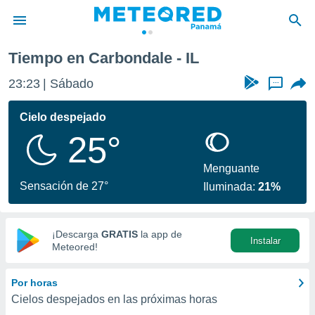
Tiempo en Carbondale - IL
privacidad
23:23
Sábado
...
o de
om.pa
com.pa) ha
Cielo despejado
ado por
25°
es para
ue la
 que se
Menguante
e calidad.
Sensación de 27°
Iluminada:
21%
eder a este
ediante las
opciones:
¡Descarga
GRATIS
la app de
Instalar
ookies y
Meteored!
e forma
Por horas
d digital
Cielos despejados en las próximas horas
ada, basada