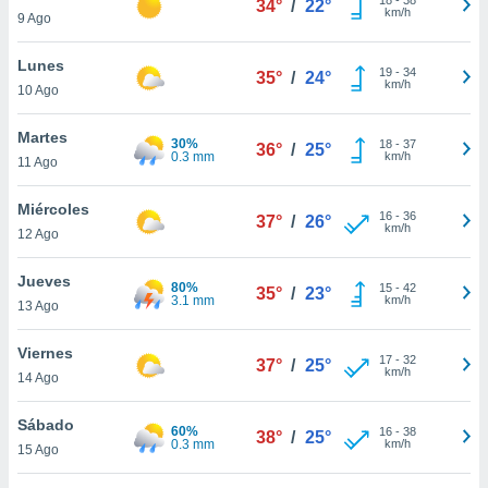
34°
/
22°
ublicidad y
km/h
9 Ago
do en
Lunes
 mismo.
19
-
34
35°
/
24°
km/h
sultar más
10 Ago
 en nuestra
 Cookies
y
Martes
30%
18
-
37
36°
/
25°
ualquier
0.3 mm
km/h
11 Ago
ento
Miércoles
 botón
16
-
36
37°
/
26°
km/h
12 Ago
ación de
kies
 disponible
Jueves
80%
15
-
42
35°
/
23°
e nuestra
3.1 mm
km/h
13 Ago
.
Viernes
IVAMENTE,
17
-
32
37°
/
25°
km/h
14 Ago
as
Sábado
60%
16
-
38
38°
/
25°
 a cookies
0.3 mm
km/h
15 Ago
 no aceptar