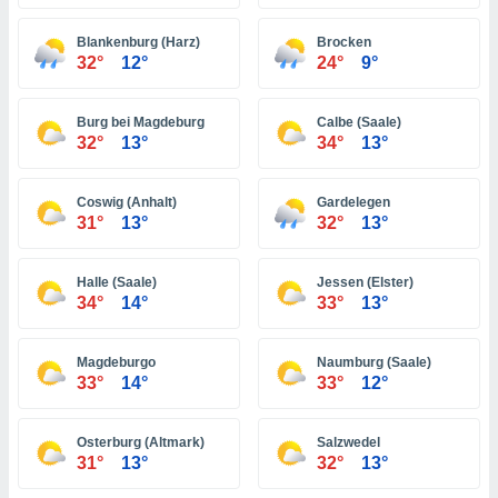
ón de
uedes
Blankenburg (Harz)
Brocken
uestro sitio
32°
12°
24°
9°
ed.com.pa.
o, te
 de que
Burg bei Magdeburg
Calbe (Saale)
talarán
32°
13°
34°
13°
e sean
para
a
Coswig (Anhalt)
Gardelegen
por el sitio
31°
13°
32°
13°
o se
cookies para
Halle (Saale)
Jessen (Elster)
nto ni para
34°
14°
33°
13°
licidad o
Magdeburgo
Naumburg (Saale)
ado, aunque
33°
14°
33°
12°
sualizar
general no
ada. Puedes
Osterburg (Altmark)
Salzwedel
 instalación
31°
13°
32°
13°
y acceder a
io web a