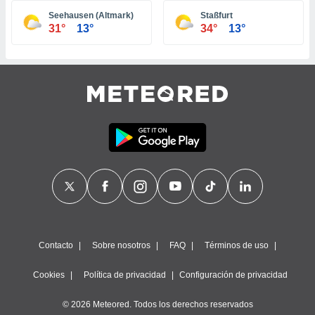
ste abono
Seehausen (Altmark)
Staßfurt
 botón
31°
13°
34°
13°
.
nto,
cios
kies,
ores únicos
as similares
nar,
rocesar
onales como
 este sitio
recciones IP
ficadores de
 posible
s
Contacto
Sobre nosotros
FAQ
Términos de uso
 traten tus
nales en
Cookies
Política de privacidad
Configuración de privacidad
 interés
go a lo que
© 2026 Meteored. Todos los derechos reservados
nerte. Para