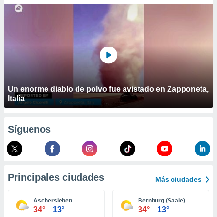
ublicidad y
do en
 mismo.
sultar más
 en nuestra
 Cookies
y
ualquier
ento
Un enorme diablo de polvo fue avistado en Zapponeta,
 botón
Italia
ación de
kies
 disponible
Síguenos
e nuestra
.
IVAMENTE,
Principales ciudades
Más ciudades
as
 a cookies
Aschersleben
Bernburg (Saale)
34°
13°
34°
13°
 no aceptar