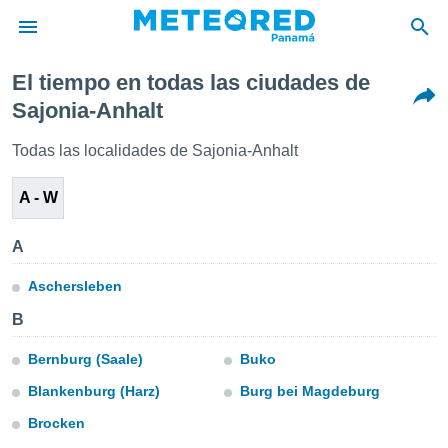
El tiempo en todas las ciudades de
privacidad
Sajonia-Anhalt
o de
om.pa
Todas las localidades de Sajonia-Anhalt
com.pa) ha
ado por
A - W
es para
ue la
 que se
A
e calidad.
eder a este
Aschersleben
ediante las
opciones:
B
ookies y
Bernburg (Saale)
Buko
e forma
Blankenburg (Harz)
Burg bei Magdeburg
d digital
Brocken
ada, basada