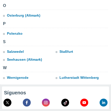
ublicidad y
O
do en
Osterburg (Altmark)
 mismo.
sultar más
P
 en nuestra
 Cookies
y
Polenzko
ualquier
S
ento
 botón
Salzwedel
Staßfurt
ación de
kies
Seehausen (Altmark)
 disponible
e nuestra
W
.
Wernigerode
Lutherstadt Wittenberg
IVAMENTE,
Síguenos
as
 a cookies
 no aceptar