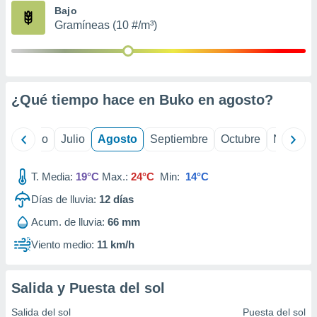
ados con el
Bajo
 seleccionar
Gramíneas (10 #/m³)
o.
calización
precisa e
ión mediante
¿Qué tiempo hace en Buko en
agosto
?
, publicidad
dos,
yo
Junio
Julio
Agosto
Septiembre
Octubre
Noviemb
 publicidad
,
ón de
T. Media:
19°C
Max.:
24°C
Min:
14°C
 desarrollo
s.
Días de lluvia:
12
días
tros 1199
Acum. de lluvia:
66 mm
ios
Viento medio:
11 km/h
Salida y Puesta del sol
Salida del sol
Puesta del sol