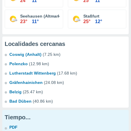
24°
11°
25°
11°
Seehausen (Altmark)
Staßfurt
23°
11°
25°
12°
Localidades cercanas
Coswig (Anhalt)
(7.25 km)
Polenzko
(12.98 km)
Lutherstadt Wittenberg
(17.68 km)
Gräfenhainichen
(24.08 km)
Belzig
(25.47 km)
Bad Düben
(40.86 km)
Tiempo...
PDF