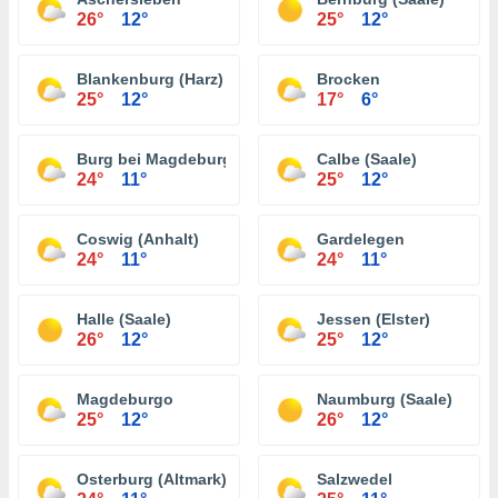
26°
12°
25°
12°
Blankenburg (Harz)
Brocken
25°
12°
17°
6°
Burg bei Magdeburg
Calbe (Saale)
24°
11°
25°
12°
Coswig (Anhalt)
Gardelegen
24°
11°
24°
11°
Halle (Saale)
Jessen (Elster)
26°
12°
25°
12°
Magdeburgo
Naumburg (Saale)
25°
12°
26°
12°
Osterburg (Altmark)
Salzwedel