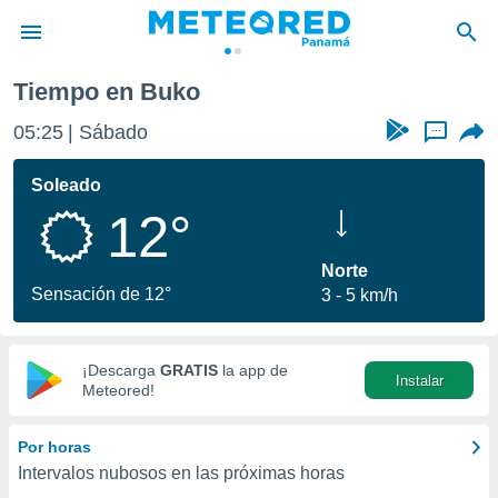
Tiempo en Buko
privacidad
05:25
Sábado
...
o de
om.pa
com.pa) ha
Soleado
ado por
12°
es para
ue la
 que se
Norte
e calidad.
Sensación de 12°
3
5 km/h
eder a este
ediante las
opciones:
¡Descarga
GRATIS
la app de
Instalar
ookies y
Meteored!
e forma
Por horas
d digital
Intervalos nubosos en las próximas horas
ada, basada