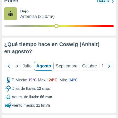
Polen
ados con el
Detalle
 seleccionar
o.
Bajo
Artemisa (21 #/m³)
calización
precisa e
ión mediante
, publicidad
¿Qué tiempo hace en Coswig (Anhalt)
dos,
en
agosto
?
 publicidad
,
ón de
yo
Junio
Julio
Agosto
Septiembre
Octubre
Noviemb
 desarrollo
s.
T. Media:
19°C
Max.:
24°C
Min:
14°C
tros 1199
ios
Días de lluvia:
12
días
Acum. de lluvia:
66 mm
Viento medio:
11 km/h