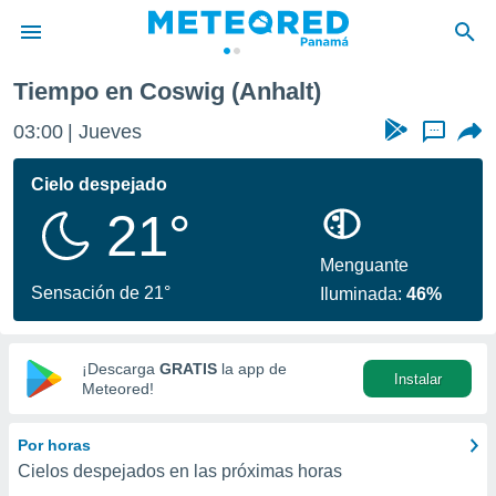
Tiempo en Coswig (Anhalt)
privacidad
03:00
Jueves
...
o de
om.pa
com.pa) ha
Cielo despejado
ado por
21°
es para
ue la
 que se
Menguante
e calidad.
Sensación de 21°
Iluminada:
46%
eder a este
ediante las
opciones:
¡Descarga
GRATIS
la app de
Instalar
ookies y
Meteored!
e forma
Por horas
d digital
Cielos despejados en las próximas horas
ada, basada