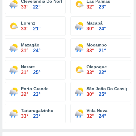
Clevelandia Do Norte
Las Palmas
33°
22°
32°
23°
Lorenz
Macapá
33°
21°
30°
24°
Mazagão
Mocambo
31°
24°
33°
21°
Nazare
Oiapoque
31°
25°
33°
22°
Porto Grande
São João Do Cassipore
32°
23°
30°
25°
Tartarugalzinho
Vida Nova
33°
23°
32°
24°