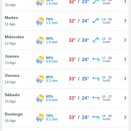
32°
/
23°
ublicidad y
1.6 mm
km/h
10 Ago
do en
Martes
 mismo.
70%
14
-
30
32°
/
24°
1.5 mm
km/h
sultar más
11 Ago
 en nuestra
 Cookies
y
Miércoles
90%
14
-
31
32°
/
24°
ualquier
1.4 mm
km/h
12 Ago
ento
Jueves
 botón
90%
17
-
38
33°
/
24°
0.6 mm
km/h
13 Ago
ación de
kies
 disponible
Viernes
80%
15
-
35
33°
/
25°
e nuestra
0.3 mm
km/h
14 Ago
.
Sábado
60%
IVAMENTE,
16
-
37
33°
/
24°
0.9 mm
km/h
15 Ago
as
Domingo
70%
19
-
46
33°
/
24°
 a cookies
0.2 mm
km/h
16 Ago
 no aceptar