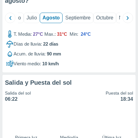
agosto
?
ados con el
 seleccionar
o.
yo
Junio
Julio
Agosto
Septiembre
Octubre
Noviemb
calización
precisa e
ión mediante
T. Media:
27°C
Max.:
31°C
Min:
24°C
Días de lluvia:
22
días
, publicidad
Acum. de lluvia:
90 mm
dos,
 publicidad
Viento medio:
10 km/h
,
ón de
 desarrollo
Salida y Puesta del sol
s.
Salida del sol
Puesta del sol
tros 1199
06:22
18:34
ios
Primera luz
Mediodía
Última luz