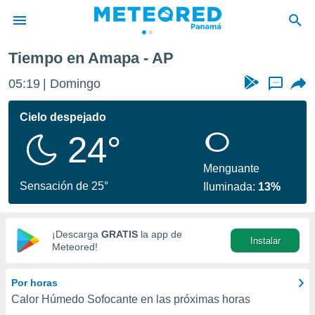
Tiempo en Amapa - AP
privacidad
05:19
Domingo
...
o de
om.pa
com.pa) ha
Cielo despejado
ado por
24°
es para
ue la
 que se
Menguante
e calidad.
Sensación de 25°
Iluminada:
13%
eder a este
ediante las
opciones:
¡Descarga
GRATIS
la app de
Instalar
ookies y
Meteored!
e forma
Por horas
d digital
Calor Húmedo Sofocante en las próximas horas
ada, basada