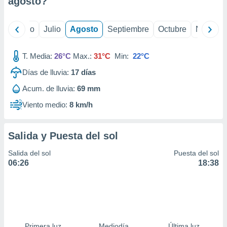
agosto
?
ados con el
 seleccionar
o.
yo
Junio
Julio
Agosto
Septiembre
Octubre
Noviemb
calización
precisa e
ión mediante
T. Media:
26°C
Max.:
31°C
Min:
22°C
Días de lluvia:
17
días
, publicidad
Acum. de lluvia:
69 mm
dos,
 publicidad
Viento medio:
8 km/h
,
ón de
 desarrollo
Salida y Puesta del sol
s.
Salida del sol
Puesta del sol
tros 1199
06:26
18:38
ios
Primera luz
Mediodía
Última luz