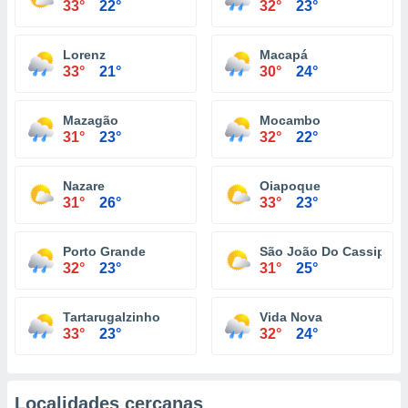
33°
22°
32°
23°
Lorenz
Macapá
33°
21°
30°
24°
Mazagão
Mocambo
31°
23°
32°
22°
Nazare
Oiapoque
31°
26°
33°
23°
Porto Grande
São João Do Cassipore
32°
23°
31°
25°
Tartarugalzinho
Vida Nova
33°
23°
32°
24°
Localidades cercanas