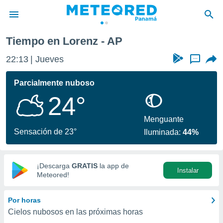
Tiempo en Lorenz - AP
privacidad
22:13
Jueves
...
o de
om.pa
com.pa) ha
Parcialmente nuboso
ado por
24°
es para
ue la
 que se
Menguante
e calidad.
Sensación de 23°
Iluminada:
44%
eder a este
ediante las
opciones:
¡Descarga
GRATIS
la app de
Instalar
ookies y
Meteored!
e forma
Por horas
d digital
Cielos nubosos en las próximas horas
ada, basada