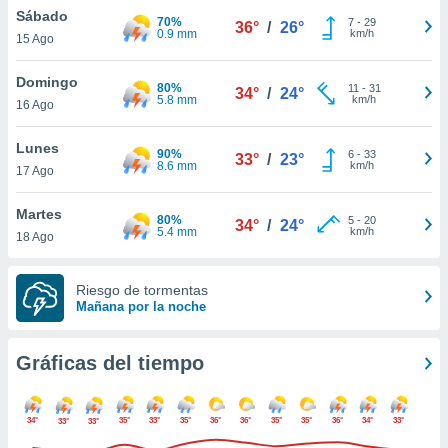
ste abono
Sábado
70%
7
-
29
36°
/
26°
 botón
0.9 mm
km/h
15 Ago
.
Domingo
80%
11
-
31
34°
/
24°
5.8 mm
km/h
nto,
16 Ago
cios
Lunes
90%
6
-
33
33°
/
23°
kies,
8.6 mm
km/h
17 Ago
ores únicos
as similares
Martes
nar,
80%
5
-
20
34°
/
24°
5.4 mm
km/h
rocesar
18 Ago
onales como
 este sitio
Riesgo de tormentas
recciones IP
Mañana por la noche
ficadores de
 posible
s
Gráficas del tiempo
 traten tus
nales en
 interés
34°
35°
33°
35°
36°
36°
35°
35°
36°
34°
33°
33°
33°
go a lo que
nerte. Para