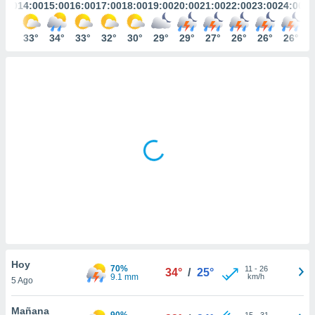
mación
3:00
14:00
15:00
16:00
17:00
18:00
19:00
20:00
21:00
22:00
23:00
24:00
ediante
ecnologías
33°
33°
34°
33°
32°
30°
29°
29°
27°
26°
26°
26°
nos permite
estra
ara seguir
e contenido
ACEPTAR
stándares
Y
sin coste.
CONTINUAR
 botón
continuar",
CONFIGURACIÓN
der a la
ndo la
 de todas
, ya sean
de nuestros
 nos
 y análisis
Hoy
tamiento en
70%
11
-
26
34°
/
25°
9.1 mm
km/h
b, así como
5 Ago
un perfil
para
Mañana
90%
15
-
31