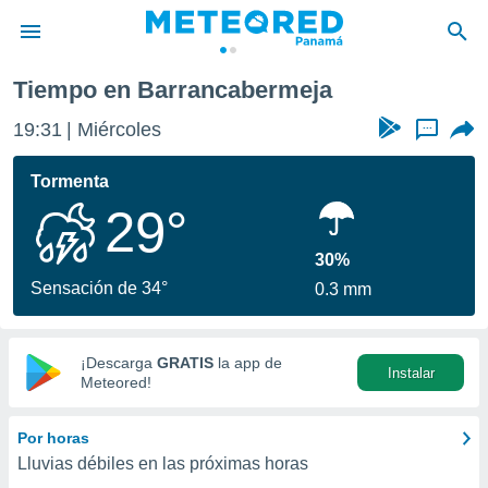
meja
Tiempo en Barrancabermeja
privacidad
19:31
Miércoles
...
o de
om.pa
com.pa) ha
Tormenta
ado por
29°
es para
ue la
 que se
30%
e calidad.
Sensación de 34°
0.3 mm
eder a este
ediante las
opciones:
¡Descarga
GRATIS
la app de
Instalar
ookies y
Meteored!
e forma
Por horas
d digital
Lluvias débiles en las próximas horas
ada, basada