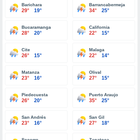
Barichara
Barrancabermeja
29°
19°
34°
25°
Bucaramanga
California
28°
20°
22°
15°
Cite
Malaga
26°
15°
22°
14°
Matanza
Olival
23°
16°
27°
15°
Piedecuesta
Puerto Araujo
26°
20°
35°
25°
San Andrés
San Gil
23°
16°
27°
18°
Socorro
Zapatoca