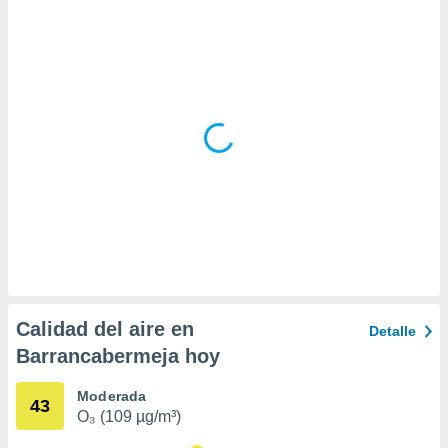
ar perfiles
idad
a, utilizar
a
 la
da, crear un
personalizar
o, uso de
a la
e contenido
do, medir el
 de la
medir el
 del
 comprender
 través de
Calidad del aire en
Detalle
s o a través
Barrancabermeja hoy
nación de
edentes de
fuentes,
Moderada
43
y mejora de
O₃ (109 µg/m³)
os, uso de