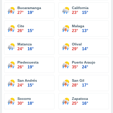
Bucaramanga
California
27°
19°
23°
15°
Cite
Malaga
26°
15°
23°
13°
Matanza
Olival
24°
16°
29°
14°
Piedecuesta
Puerto Araujo
26°
19°
35°
24°
San Andrés
San Gil
24°
15°
28°
17°
Socorro
Zapatoca
30°
18°
25°
16°