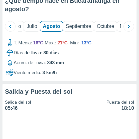
¿Qué tiempo hace en Bucaramanga en
ados con el
 seleccionar
agosto
?
o.
calización
yo
Junio
Julio
Agosto
Septiembre
Octubre
Noviemb
precisa e
ión mediante
T. Media:
16°C
Max.:
21°C
Min:
13°C
, publicidad
Días de lluvia:
30
días
dos,
Acum. de lluvia:
343 mm
 publicidad
,
Viento medio:
3 km/h
ón de
 desarrollo
s.
Salida y Puesta del sol
tros 1199
Salida del sol
Puesta del sol
ios
05:46
18:10