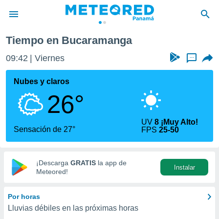
a
Tiempo en Bucaramanga
privacidad
09:42
Viernes
...
o de
om.pa
com.pa) ha
Nubes y claros
ado por
26°
es para
ue la
 que se
UV
8 ¡Muy Alto!
e calidad.
Sensación de 27°
FPS
25-50
eder a este
ediante las
opciones:
¡Descarga
GRATIS
la app de
Instalar
ookies y
Meteored!
e forma
Por horas
d digital
Lluvias débiles en las próximas horas
ada, basada