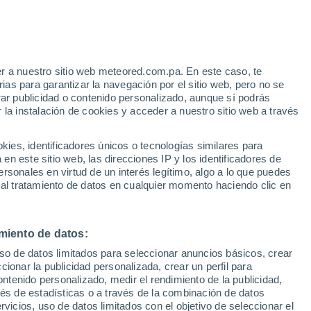
Aviso de nivel rojo
Alerta extrema por altas
temperaturas en Bisaccia hoy
r a nuestro sitio web meteored.com.pa. En este caso, te
h
as para garantizar la navegación por el sitio web, pero no se
rar publicidad o contenido personalizado, aunque sí podrás
 la instalación de cookies y acceder a nuestro sitio web a través
atélites
Modelos
es, identificadores únicos o tecnologías similares para
n este sitio web, las direcciones IP y los identificadores de
rsonales en virtud de un interés legítimo, algo a lo que puedes
 al tratamiento de datos en cualquier momento haciendo clic en
omingo
Lunes
Martes
Miércoles
9 Ago
10 Ago
11 Ago
12 Ago
miento de datos:
uso de datos limitados para seleccionar anuncios básicos, crear
30%
ccionar la publicidad personalizada, crear un perfil para
0.6 mm
ontenido personalizado, medir el rendimiento de la publicidad,
31°
/
19°
33°
/
18°
34°
/
18°
34°
/
19°
vés de estadísticas o a través de la combinación de datos
rvicios, uso de datos limitados con el objetivo de seleccionar el