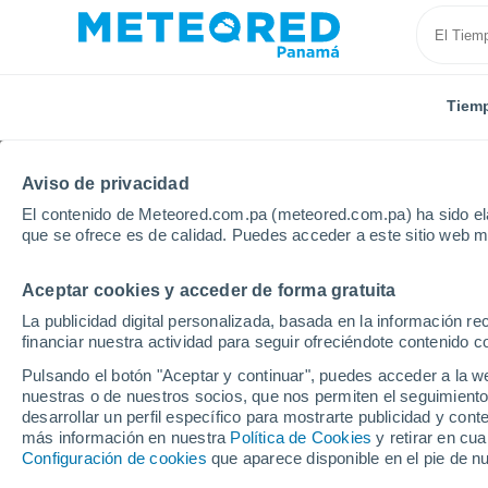
Tiem
Aviso de privacidad
El contenido de Meteored.com.pa (meteored.com.pa) ha sido ela
que se ofrece es de calidad. Puedes acceder a este sitio web m
Aceptar cookies y acceder de forma gratuita
Inicio
Italia
Provincia de Avellino
Bisaccia
La publicidad digital personalizada, basada en la información r
financiar nuestra actividad para seguir ofreciéndote contenido c
Tiempo en Bisaccia
Pulsando el botón "Aceptar y continuar", puedes acceder a la w
nuestras o de nuestros socios, que nos permiten el seguimiento
15:31
Jueves
desarrollar un perfil específico para mostrarte publicidad y co
más información en nuestra
Política de Cookies
y retirar en cu
Configuración de cookies
que aparece disponible en el pie de n
Nubes y claros