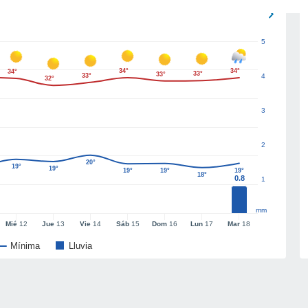
5
34°
34°
34°
33°
33°
33°
4
32°
3
2
20°
19°
19°
19°
19°
19°
18°
0.8
1
mm
Mié
12
Jue
13
Vie
14
Sáb
15
Dom
16
Lun
17
Mar
18
Mínima
Lluvia