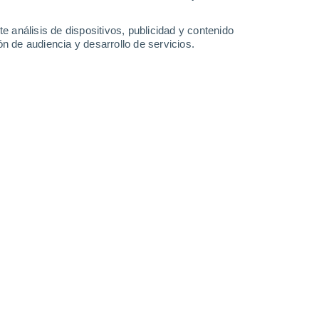
-
31
km/h
14
-
35
km/h
17
-
40
km/h
15
-
40
km/h
e análisis de dispositivos, publicidad y contenido
n de audiencia y desarrollo de servicios.
Noreste
4 Medio
7
-
27 km/h
FPS:
6-10
Oeste
2 Bajo
13
-
32 km/h
FPS:
no
Oeste
1 Bajo
17
-
40 km/h
FPS:
no
Oeste
0 Bajo
15
-
36 km/h
FPS:
no
Oeste
0 Bajo
11
-
29 km/h
FPS:
no