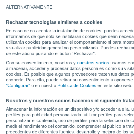
32°
ALTERNATIVAMENTE,
Rechazar tecnologías similares a cookies
Noreste
En caso de no aceptar la instalación de cookies, puedes accede
Sensación de 31°
7
-
27 km/
informamos de que solo se instalarán cookies que sean necesari
utilizarán cookies para analizar el comportamiento ni para most
visualizar publicidad general no personalizada. Puedes rechazar
de este abono pulsando el botón "Rechazar".
Tiempo 1 - 7 días
Mapa de lluvia
Radar de lluvia
S
Con su consentimiento, nosotros y
nuestros socios
usamos cooki
almacenar, acceder y procesar datos personales como su visita e
cookies. Es posible que algunos proveedores traten tus datos pe
oponerte. Para ello, puede retirar su consentimiento u oponerse
Mañana
Sábado
D
Hoy
"Configurar"
o en nuestra
Política de Cookies
en este sitio web.
7 Ago
8 Ago
6 Ago
Nosotros y nuestros socios hacemos el siguiente trata
Almacenar la información en un dispositivo y/o acceder a ella, 
40%
50%
perfiles para publicidad personalizada, utilizar perfiles para sele
0.2 mm
1 mm
personalizar el contenido, uso de perfiles para la selección de c
33°
/
19°
33°
/
19°
33°
/
19°
medir el rendimiento del contenido, comprender al público a tra
procedentes de diferentes fuentes, desarrollo y mejora de los se