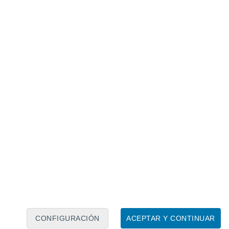
Calendario lunar
Lun
Mar
Mié
Jue
Vie
Sáb
Dom
6
7
8
9
10
11
12
13
14
15
16
17
18
19
CONFIGURACIÓN
ACEPTAR Y CONTINUAR