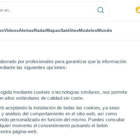
po
Vídeos
Alertas
Radar
Mapas
Satélites
Modelos
Mundo
borado por profesionales para garantizar que la información
ediante las siguientes opciones:
ecogida mediante cookies o tecnologías similares, nos permite
on altos estándares de calidad sin coste.
eb aceptando la instalación de todas las cookies, ya sean
 y análisis del comportamiento en el sitio web, así como
...
ntenido personalizado en función del mismo. Puedes consultar
alquier momento el consentimiento pulsando el botón
Por horas
uestra página web.
Lluvias débiles en las próximas
horas