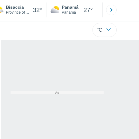
Bisaccia
Panamá
David
32°
27°
Province of Avellino
Panamá
Chiriquí
°C