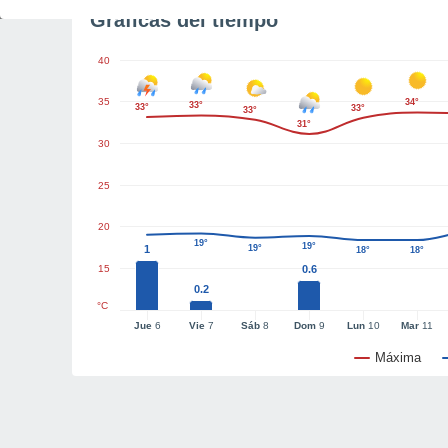
Gráficas del tiempo
40
35
34°
33°
33°
33°
33°
31°
30
25
20
19°
19°
1
19°
18°
18°
15
0.6
0.2
°C
Jue
6
Vie
7
Sáb
8
Dom
9
Lun
10
Mar
11
Máxima