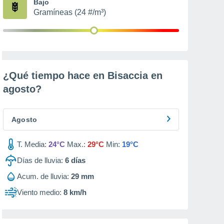
Bajo
Gramíneas (24 #/m³)
¿Qué tiempo hace en Bisaccia en
agosto
?
Agosto
T. Media:
24°C
Max.:
29°C
Min:
19°C
Días de lluvia:
6
días
Acum. de lluvia:
29 mm
Viento medio:
8 km/h