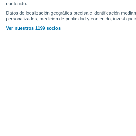
contenido.
18
-
42
km/h
12
-
32
km/h
12
17
-
40
km/h
Datos de localización geográfica precisa e identificación mediant
personalizados, medición de publicidad y contenido, investigació
Tiempo en Bisaccia hoy
, 6 de agosto
Ver nuestros 1199 socios
Nubes y claros
32°
16:00
Sensación T.
31°
Tormenta
30%
29°
17:00
0.5 mm
Sensación T.
28°
Lluvia débil
30%
27°
18:00
0.3 mm
Sensación T.
27°
Lluvia débil
30%
27°
19:00
0.2 mm
Sensación T.
27°
Nubes y claros
26°
20:00
Sensación T.
26°