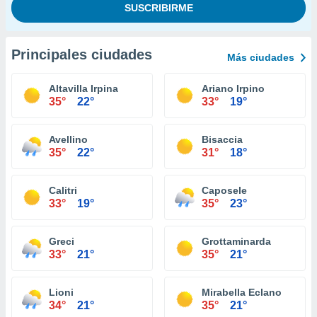
Principales ciudades
Más ciudades
Altavilla Irpina
Ariano Irpino
35°
22°
33°
19°
Avellino
Bisaccia
35°
22°
31°
18°
Calitri
Caposele
33°
19°
35°
23°
Greci
Grottaminarda
33°
21°
35°
21°
Lioni
Mirabella Eclano
34°
21°
35°
21°