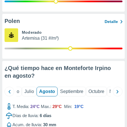
ados con el
 seleccionar
o.
calización
Polen
Detalle
precisa e
ión mediante
Moderado
Artemisa (31 #/m³)
, publicidad
dos,
 publicidad
,
¿Qué tiempo hace en Monteforte Irpino
ón de
 desarrollo
en
agosto
?
s.
tros 1199
yo
Junio
Julio
Agosto
Septiembre
Octubre
Noviemb
ios
T. Media:
24°C
Max.:
29°C
Min:
19°C
Días de lluvia:
6
días
Acum. de lluvia:
30 mm