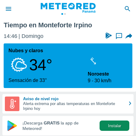
Tiempo en Monteforte Irpino
privacidad
14:46
Domingo
...
o de
om.pa
com.pa) ha
Nubes y claros
ado por
34°
es para
ue la
 que se
Noroeste
e calidad.
Sensación de 33°
9
30 km/h
eder a este
ediante las
opciones:
Aviso de nivel rojo
Alerta extrema por altas temperaturas en Monteforte
ookies y
Irpino hoy
e forma
¡Descarga
GRATIS
la app de
Instalar
d digital
Meteored!
ada, basada