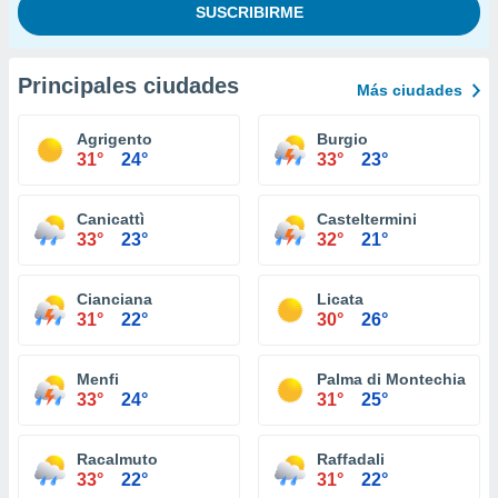
Principales ciudades
Más ciudades
Agrigento
Burgio
31°
24°
33°
23°
Canicattì
Casteltermini
33°
23°
32°
21°
Cianciana
Licata
31°
22°
30°
26°
Menfi
Palma di Montechiaro
33°
24°
31°
25°
Racalmuto
Raffadali
33°
22°
31°
22°