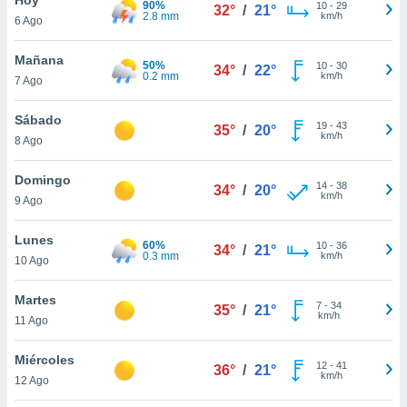
90%
ublicidad y
10
-
29
32°
/
21°
2.8 mm
km/h
6 Ago
do en
 mismo.
Mañana
50%
10
-
30
34°
/
22°
sultar más
0.2 mm
km/h
7 Ago
 en nuestra
 Cookies
y
Sábado
19
-
43
ualquier
35°
/
20°
km/h
8 Ago
ento
 botón
Domingo
14
-
38
34°
/
20°
ación de
km/h
9 Ago
kies
 disponible
Lunes
60%
10
-
36
e nuestra
34°
/
21°
0.3 mm
km/h
10 Ago
.
Martes
IVAMENTE,
7
-
34
35°
/
21°
km/h
11 Ago
as
Miércoles
12
-
41
36°
/
21°
 a cookies
km/h
12 Ago
 no aceptar