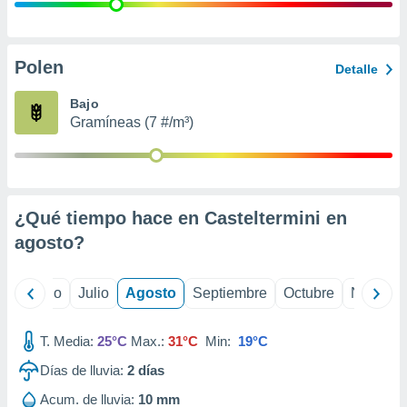
ados con el
 seleccionar
o.
calización
Polen
Detalle
precisa e
ión mediante
Bajo
Gramíneas (7 #/m³)
, publicidad
dos,
 publicidad
,
¿Qué tiempo hace en Casteltermini en
ón de
 desarrollo
agosto
?
s.
tros 1199
yo
Junio
Julio
Agosto
Septiembre
Octubre
Noviemb
ios
T. Media:
25°C
Max.:
31°C
Min:
19°C
Días de lluvia:
2
días
Acum. de lluvia:
10 mm