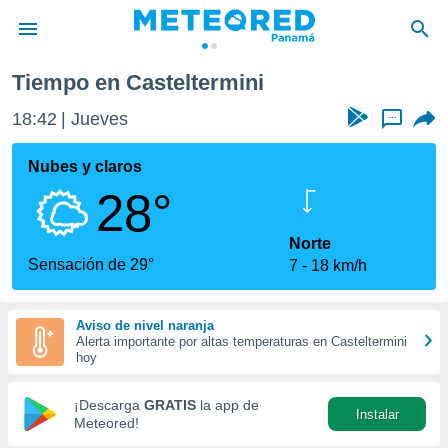
Tiempo en Casteltermini
privacidad
18:42
Jueves
...
o de
om.pa
com.pa) ha
Nubes y claros
ado por
28°
es para
ue la
 que se
Norte
e calidad.
Sensación de 29°
7
18 km/h
eder a este
ediante las
opciones:
Aviso de nivel naranja
Alerta importante por altas temperaturas en Casteltermini
ookies y
hoy
e forma
¡Descarga
GRATIS
la app de
Instalar
d digital
Meteored!
ada, basada