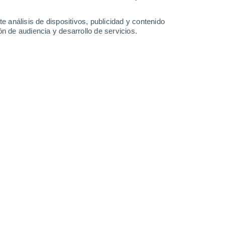
-
38
km/h
15
-
36
km/h
11
-
32
km/h
9
-
32
km/h
e análisis de dispositivos, publicidad y contenido
n de audiencia y desarrollo de servicios.
o
Norte
0 Bajo
11
-
20 km/h
FPS:
no
Norte
0 Bajo
12
-
21 km/h
FPS:
no
Norte
0 Bajo
11
-
22 km/h
FPS:
no
Norte
0 Bajo
10
-
19 km/h
FPS:
no
Norte
1 Bajo
11
-
22 km/h
FPS:
no