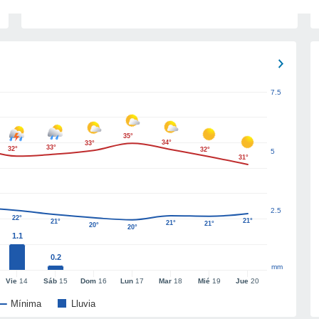
7.5
35°
34°
33°
33°
32°
32°
5
31°
2.5
22°
21°
21°
21°
21°
20°
20°
1.1
0.2
mm
Vie
14
Sáb
15
Dom
16
Lun
17
Mar
18
Mié
19
Jue
20
Mínima
Lluvia