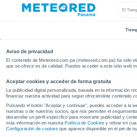
Tiem
Aviso de privacidad
El contenido de Meteored.com.pa (meteored.com.pa) ha sido ela
que se ofrece es de calidad. Puedes acceder a este sitio web m
Aceptar cookies y acceder de forma gratuita
Inicio
Italia
Provincia de Agrigento
Ravanusa
La publicidad digital personalizada, basada en la información r
financiar nuestra actividad para seguir ofreciéndote contenido c
Tiempo en Ravanusa
Pulsando el botón "Aceptar y continuar", puedes acceder a la w
nuestras o de nuestros socios, que nos permiten el seguimiento
00:17
Sábado
desarrollar un perfil específico para mostrarte publicidad y co
más información en nuestra
Política de Cookies
y retirar en cu
Configuración de cookies
que aparece disponible en el pie de n
Cielo despejado