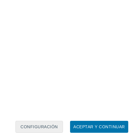
Calendario lunar
Lun
Mar
Mié
Jue
Vie
Sáb
Dom
8
9
10
11
12
13
14
15
16
17
18
19
20
21
CONFIGURACIÓN
ACEPTAR Y CONTINUAR