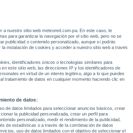
Aviso de nivel rojo
Alerta extrema por altas
temperaturas en Ravanusa hoy
e
r a nuestro sitio web meteored.com.pa. En este caso, te
:
24%
as para garantizar la navegación por el sitio web, pero no se
rar publicidad o contenido personalizado, aunque sí podrás
 la instalación de cookies y acceder a nuestro sitio web a través
uvia
Satélites
Modelos
es, identificadores únicos o tecnologías similares para
n este sitio web, las direcciones IP y los identificadores de
rsonales en virtud de un interés legítimo, algo a lo que puedes
 al tratamiento de datos en cualquier momento haciendo clic en
Martes
Miércoles
Jueves
Viernes
11 Ago
12 Ago
13 Ago
14 Ago
miento de datos:
uso de datos limitados para seleccionar anuncios básicos, crear
30%
40%
60%
70%
ccionar la publicidad personalizada, crear un perfil para
0.2 mm
0.2 mm
0.6 mm
1.1 mm
ontenido personalizado, medir el rendimiento de la publicidad,
35°
/
23°
35°
/
23°
34°
/
22°
32°
/
22°
vés de estadísticas o a través de la combinación de datos
rvicios, uso de datos limitados con el objetivo de seleccionar el