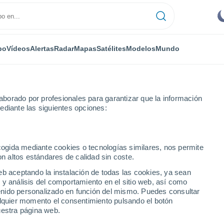
po
Vídeos
Alertas
Radar
Mapas
Satélites
Modelos
Mundo
borado por profesionales para garantizar que la información
ediante las siguientes opciones:
ecogida mediante cookies o tecnologías similares, nos permite
on altos estándares de calidad sin coste.
eb aceptando la instalación de todas las cookies, ya sean
 y análisis del comportamiento en el sitio web, así como
...
ntenido personalizado en función del mismo. Puedes consultar
alquier momento el consentimiento pulsando el botón
Por horas
uestra página web.
Cielos despejados en las
próximas horas