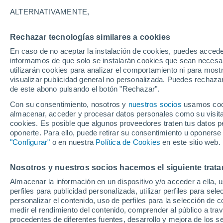
25°
ALTERNATIVAMENTE,
Rechazar tecnologías similares a cookies
Menguant
En caso de no aceptar la instalación de cookies, puedes accede
Iluminada
Sensación de 26°
informamos de que solo se instalarán cookies que sean necesari
utilizarán cookies para analizar el comportamiento ni para most
visualizar publicidad general no personalizada. Puedes rechazar
de este abono pulsando el botón "Rechazar".
Tiempo 1 - 7 días
Mapa de temperatura
Radar de ll
Con su consentimiento, nosotros y
nuestros socios
usamos cooki
almacenar, acceder y procesar datos personales como su visita e
cookies. Es posible que algunos proveedores traten tus datos pe
oponerte. Para ello, puede retirar su consentimiento u oponerse
Mañana
Lunes
Hoy
"Configurar"
o en nuestra
Política de Cookies
en este sitio web.
9 Ago
10 Ago
8 Ago
Nosotros y nuestros socios hacemos el siguiente trata
Almacenar la información en un dispositivo y/o acceder a ella, 
30%
30%
perfiles para publicidad personalizada, utilizar perfiles para sele
0.5 mm
0.1 mm
personalizar el contenido, uso de perfiles para la selección de c
34°
/
22°
35°
/
22°
36°
/
22°
medir el rendimiento del contenido, comprender al público a tra
procedentes de diferentes fuentes, desarrollo y mejora de los se