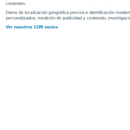
contenido.
15
-
35
km/h
14
-
35
km/h
15
16
-
36
km/h
Datos de localización geográfica precisa e identificación mediant
personalizados, medición de publicidad y contenido, investigació
Tiempo en Ravanusa hoy
, 8 de agost
Ver nuestros 1199 socios
Cielo despejado
25°
01:00
Sensación T.
26°
Cielo despejado
24°
02:00
Sensación T.
25°
Cielo despejado
24°
03:00
Sensación T.
25°
Cielo despejado
23°
05:00
Sensación T.
23°
Soleado
26°
08:00
Sensación T.
27°