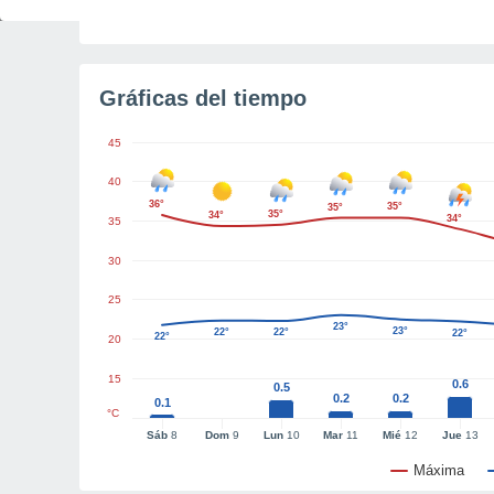
Tiempo para el amanecer
5h 28m
Gráficas del tiempo
45
40
36°
35°
35°
35°
34°
34°
35
30
25
23°
23°
22°
22°
22°
22°
20
15
0.6
0.5
0.2
0.2
0.1
°C
Sáb
8
Dom
9
Lun
10
Mar
11
Mié
12
Jue
13
Máxima