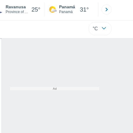
Ravanusa
Panamá
David
25°
31°
Province of Agrigento
Panamá
Chiriquí
°C