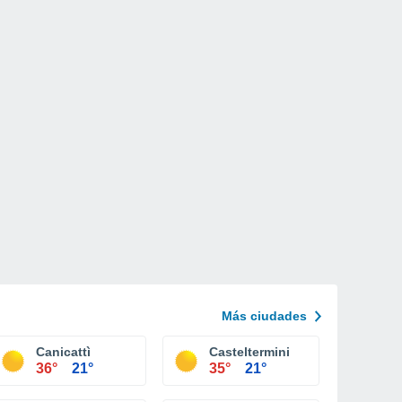
Más ciudades
Canicattì
Casteltermini
36°
21°
35°
21°