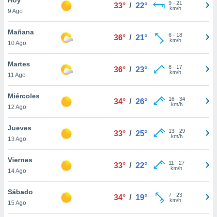
ublicidad y
9
-
21
33°
/
22°
km/h
9 Ago
do en
 mismo.
Mañana
6
-
18
36°
/
21°
sultar más
km/h
10 Ago
 en nuestra
 Cookies
y
Martes
8
-
17
ualquier
36°
/
23°
km/h
11 Ago
ento
 botón
Miércoles
16
-
34
34°
/
26°
ación de
km/h
12 Ago
kies
 disponible
Jueves
13
-
29
e nuestra
33°
/
25°
km/h
13 Ago
.
Viernes
IVAMENTE,
11
-
27
33°
/
22°
km/h
14 Ago
as
Sábado
7
-
23
34°
/
19°
 a cookies
km/h
15 Ago
 no aceptar