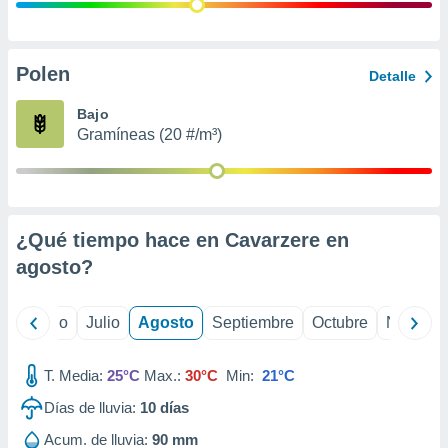
ados con el
 seleccionar
o.
calización
Polen
Detalle
precisa e
ión mediante
Bajo
Gramíneas (20 #/m³)
, publicidad
dos,
 publicidad
,
¿Qué tiempo hace en Cavarzere en
ón de
 desarrollo
agosto
?
s.
tros 1199
yo
Junio
Julio
Agosto
Septiembre
Octubre
Noviemb
ios
T. Media:
25°C
Max.:
30°C
Min:
21°C
Días de lluvia:
10
días
Acum. de lluvia:
90 mm