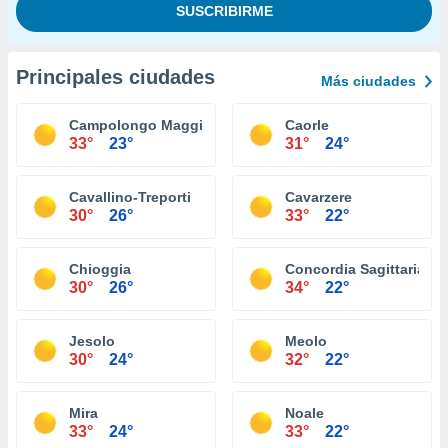
Principales ciudades
Más ciudades
Campolongo Maggiore
Caorle
33°
23°
31°
24°
Cavallino-Treporti
Cavarzere
30°
26°
33°
22°
Chioggia
Concordia Sagittaria
30°
26°
34°
22°
Jesolo
Meolo
30°
24°
32°
22°
Mira
Noale
33°
24°
33°
22°