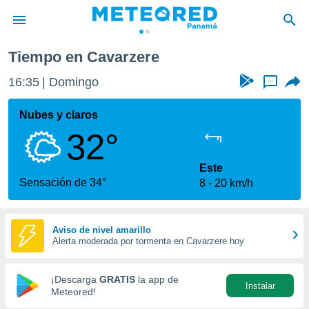
Tiempo en Cavarzere
privacidad
16:35
Domingo
...
o de
om.pa
com.pa) ha
Nubes y claros
ado por
32°
es para
ue la
 que se
Este
e calidad.
Sensación de 34°
8
20 km/h
eder a este
ediante las
opciones:
Aviso de nivel amarillo
Alerta moderada por tormenta en Cavarzere hoy
ookies y
e forma
¡Descarga
GRATIS
la app de
Instalar
d digital
Meteored!
ada, basada