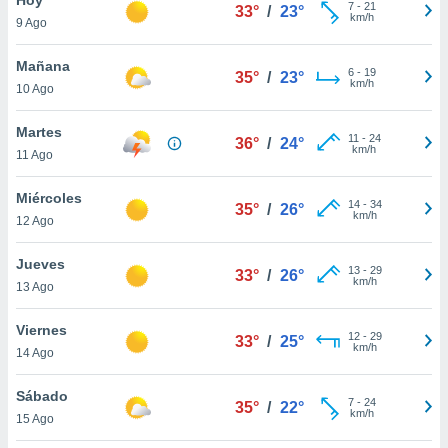
ublicidad y
7
-
21
33°
/
23°
km/h
9 Ago
do en
 mismo.
Mañana
6
-
19
35°
/
23°
sultar más
km/h
10 Ago
 en nuestra
 Cookies
y
Martes
11
-
24
ualquier
36°
/
24°
km/h
11 Ago
ento
 botón
Miércoles
14
-
34
35°
/
26°
ación de
km/h
12 Ago
kies
 disponible
Jueves
13
-
29
e nuestra
33°
/
26°
km/h
13 Ago
.
Viernes
IVAMENTE,
12
-
29
33°
/
25°
km/h
14 Ago
as
Sábado
7
-
24
35°
/
22°
 a cookies
km/h
15 Ago
 no aceptar