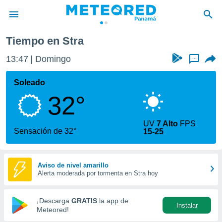
Tiempo en Stra
privacidad
13:47
Domingo
...
o de
om.pa
com.pa) ha
Soleado
ado por
32°
es para
ue la
 que se
UV
7 Alto
FPS
e calidad.
Sensación de 32°
15-25
eder a este
ediante las
opciones:
Aviso de nivel amarillo
Alerta moderada por tormenta en Stra hoy
ookies y
e forma
¡Descarga
GRATIS
la app de
Instalar
d digital
Meteored!
ada, basada