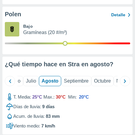
ados con el
 seleccionar
o.
Polen
Detalle
calización
Bajo
precisa e
Gramíneas (20 #/m³)
ión mediante
, publicidad
dos,
 publicidad
¿Qué tiempo hace en Stra en
agosto
?
,
ón de
 desarrollo
yo
Junio
Julio
Agosto
Septiembre
Octubre
Noviemb
s.
tros 1199
T. Media:
25°C
Max.:
30°C
Min:
20°C
ios
Días de lluvia:
9
días
Acum. de lluvia:
83 mm
Viento medio:
7 km/h