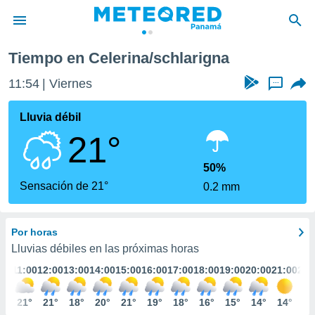
Tiempo en Celerina/schlarigna
privacidad
11:54
Viernes
...
o de
om.pa
com.pa) ha
Lluvia débil
ado por
21°
es para
ue la
 que se
50%
e calidad.
Sensación de 21°
0.2 mm
eder a este
ediante las
opciones:
Por horas
ookies y
Lluvias débiles en las próximas horas
e forma
:00
11:00
12:00
13:00
14:00
15:00
16:00
17:00
18:00
19:00
20:00
21:00
22:
d digital
8°
21°
21°
18°
20°
21°
19°
18°
16°
15°
14°
14°
13
ada, basada