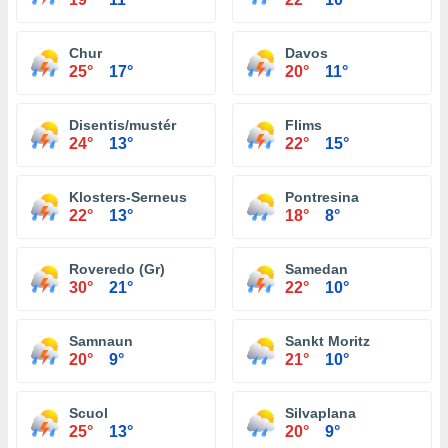
Chur
Davos
25°
17°
20°
11°
Disentis/mustér
Flims
24°
13°
22°
15°
Klosters-Serneus
Pontresina
22°
13°
18°
8°
Roveredo (Gr)
Samedan
30°
21°
22°
10°
Samnaun
Sankt Moritz
20°
9°
21°
10°
Scuol
Silvaplana
25°
13°
20°
9°