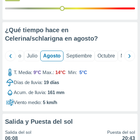
ados con el
 seleccionar
o.
calización
precisa e
¿Qué tiempo hace en
ión mediante
Celerina/schlarigna en
agosto
?
, publicidad
yo
Junio
Julio
Agosto
Septiembre
Octubre
Noviemb
dos,
 publicidad
,
T. Media:
9°C
Max.:
14°C
Min:
5°C
ón de
 desarrollo
Días de lluvia:
19
días
s.
Acum. de lluvia:
161 mm
tros 1199
Viento medio:
5 km/h
ios
Salida y Puesta del sol
Salida del sol
Puesta del sol
06:08
20:43