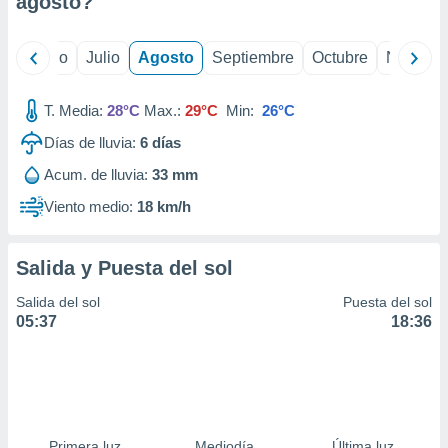
agosto
?
ados con el
 seleccionar
o.
yo
Junio
Julio
Agosto
Septiembre
Octubre
Noviemb
calización
precisa e
ión mediante
T. Media:
28°C
Max.:
29°C
Min:
26°C
Días de lluvia:
6
días
, publicidad
Acum. de lluvia:
33 mm
dos,
 publicidad
Viento medio:
18 km/h
,
ón de
 desarrollo
Salida y Puesta del sol
s.
Salida del sol
Puesta del sol
tros 1199
05:37
18:36
ios
Primera luz
Mediodía
Última luz