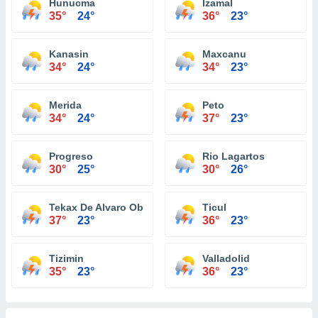
Hunucma
Izamal
35°
24°
36°
23°
Kanasin
Maxcanu
34°
24°
34°
23°
Merida
Peto
34°
24°
37°
23°
Progreso
Rio Lagartos
30°
25°
30°
26°
Tekax De Alvaro Obregon
Ticul
37°
23°
36°
23°
Tizimin
Valladolid
35°
23°
36°
23°