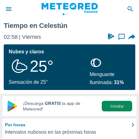
Tiempo en Celestún
privacidad
02:58
Viernes
...
o de
om.pa
com.pa) ha
Nubes y claros
ado por
25°
es para
ue la
 que se
Menguante
e calidad.
Sensación de 25°
Iluminada:
31%
eder a este
ediante las
opciones:
¡Descarga
GRATIS
la app de
Instalar
ookies y
Meteored!
e forma
Por horas
d digital
Intervalos nubosos en las próximas horas
ada, basada