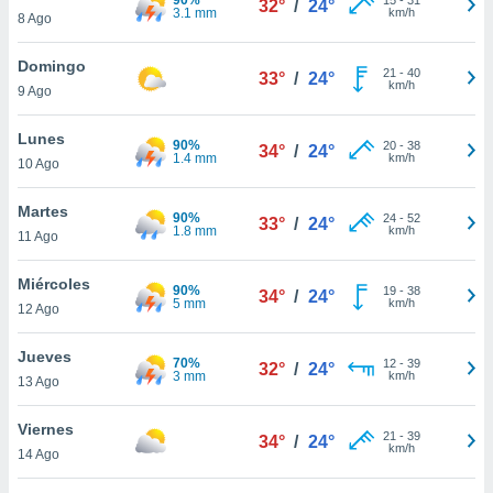
32°
/
24°
ublicidad y
3.1 mm
km/h
8 Ago
do en
Domingo
 mismo.
21
-
40
33°
/
24°
km/h
sultar más
9 Ago
 en nuestra
 Cookies
y
Lunes
90%
20
-
38
34°
/
24°
ualquier
1.4 mm
km/h
10 Ago
ento
Martes
 botón
90%
24
-
52
33°
/
24°
1.8 mm
km/h
11 Ago
ación de
kies
 disponible
Miércoles
90%
19
-
38
34°
/
24°
e nuestra
5 mm
km/h
12 Ago
.
Jueves
70%
IVAMENTE,
12
-
39
32°
/
24°
3 mm
km/h
13 Ago
as
Viernes
21
-
39
34°
/
24°
 a cookies
km/h
14 Ago
 no aceptar