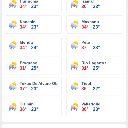
Hunucma
Izamal
34°
23°
36°
23°
Kanasin
Maxcanu
34°
23°
34°
23°
Merida
Peto
34°
24°
37°
23°
Progreso
Rio Lagartos
31°
25°
31°
25°
Tekax De Alvaro Obregon
Ticul
37°
23°
36°
22°
Tizimin
Valladolid
36°
23°
36°
23°