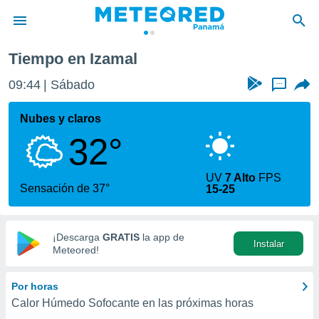
Tiempo en Izamal
privacidad
09:44
Sábado
...
o de
om.pa
com.pa) ha
Nubes y claros
ado por
32°
es para
ue la
 que se
UV
7 Alto
FPS
e calidad.
Sensación de 37°
15-25
eder a este
ediante las
opciones:
¡Descarga
GRATIS
la app de
Instalar
ookies y
Meteored!
e forma
Por horas
d digital
Calor Húmedo Sofocante en las próximas horas
ada, basada