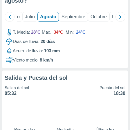
agosto
?
ados con el
 seleccionar
o.
yo
Junio
Julio
Agosto
Septiembre
Octubre
Noviemb
calización
precisa e
ión mediante
T. Media:
28°C
Max.:
34°C
Min:
24°C
Días de lluvia:
20
días
, publicidad
Acum. de lluvia:
103 mm
dos,
 publicidad
Viento medio:
8 km/h
,
ón de
 desarrollo
Salida y Puesta del sol
s.
Salida del sol
Puesta del sol
tros 1199
05:32
18:30
ios
Primera luz
Mediodía
Última luz