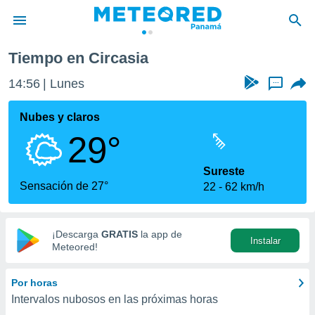
Tiempo en Circasia
privacidad
14:56
Lunes
...
o de
om.pa
com.pa) ha
Nubes y claros
ado por
29°
es para
ue la
 que se
Sureste
e calidad.
Sensación de 27°
22
62 km/h
eder a este
ediante las
opciones:
¡Descarga
GRATIS
la app de
Instalar
ookies y
Meteored!
e forma
Por horas
d digital
Intervalos nubosos en las próximas horas
ada, basada