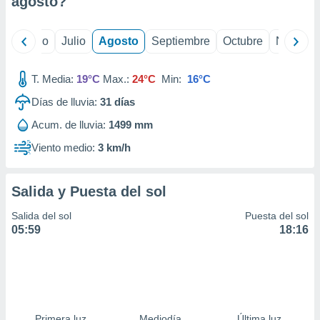
agosto
?
ados con el
 seleccionar
o.
yo
Junio
Julio
Agosto
Septiembre
Octubre
Noviemb
calización
precisa e
ión mediante
T. Media:
19°C
Max.:
24°C
Min:
16°C
Días de lluvia:
31
días
, publicidad
Acum. de lluvia:
1499 mm
dos,
 publicidad
Viento medio:
3 km/h
,
ón de
 desarrollo
Salida y Puesta del sol
s.
Salida del sol
Puesta del sol
tros 1199
05:59
18:16
ios
Primera luz
Mediodía
Última luz