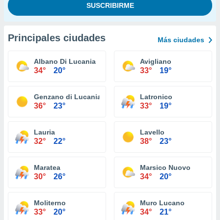
Principales ciudades
Más ciudades
Albano Di Lucania
Avigliano
34°
20°
33°
19°
Genzano di Lucania
Latronico
36°
23°
33°
19°
Lauria
Lavello
32°
22°
38°
23°
Maratea
Marsico Nuovo
30°
26°
34°
20°
Moliterno
Muro Lucano
33°
20°
34°
21°