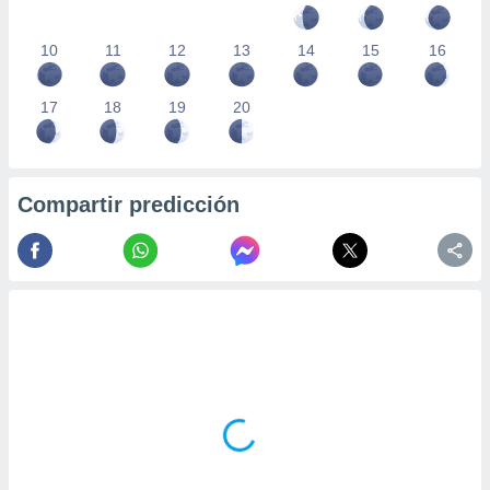
10
11
12
13
14
15
16
17
18
19
20
Compartir predicción