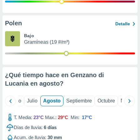
ados con el
 seleccionar
o.
calización
Polen
Detalle
precisa e
ión mediante
Bajo
Gramíneas (19 #/m³)
, publicidad
dos,
 publicidad
,
¿Qué tiempo hace en Genzano di
ón de
 desarrollo
Lucania en
agosto
?
s.
tros 1199
yo
Junio
Julio
Agosto
Septiembre
Octubre
Noviemb
ios
T. Media:
23°C
Max.:
29°C
Min:
17°C
Días de lluvia:
6
días
Acum. de lluvia:
30 mm