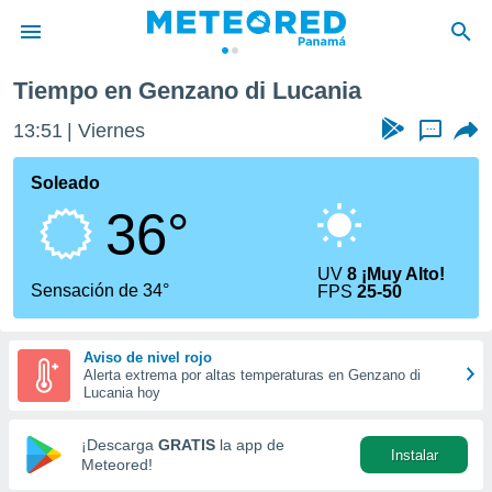
Tiempo en Genzano di Lucania
privacidad
13:51
Viernes
...
o de
om.pa
com.pa) ha
Soleado
ado por
36°
es para
ue la
 que se
UV
8 ¡Muy Alto!
e calidad.
Sensación de 34°
FPS
25-50
eder a este
ediante las
opciones:
Aviso de nivel rojo
Alerta extrema por altas temperaturas en Genzano di
ookies y
Lucania hoy
e forma
¡Descarga
GRATIS
la app de
Instalar
d digital
Meteored!
ada, basada