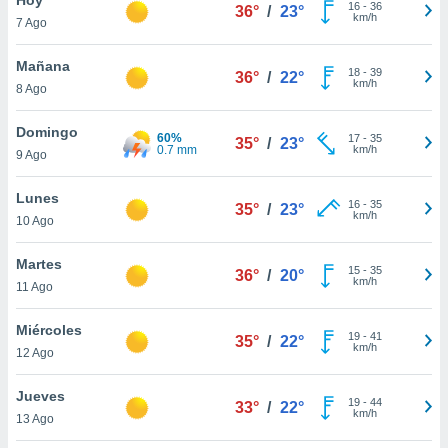
ublicidad y
16
-
36
36°
/
23°
km/h
7 Ago
do en
 mismo.
Mañana
18
-
39
36°
/
22°
sultar más
km/h
8 Ago
 en nuestra
 Cookies
y
Domingo
60%
17
-
35
ualquier
35°
/
23°
0.7 mm
km/h
9 Ago
ento
 botón
Lunes
16
-
35
35°
/
23°
ación de
km/h
10 Ago
kies
 disponible
Martes
15
-
35
e nuestra
36°
/
20°
km/h
11 Ago
.
Miércoles
IVAMENTE,
19
-
41
35°
/
22°
km/h
12 Ago
as
Jueves
19
-
44
33°
/
22°
 a cookies
km/h
13 Ago
 no aceptar