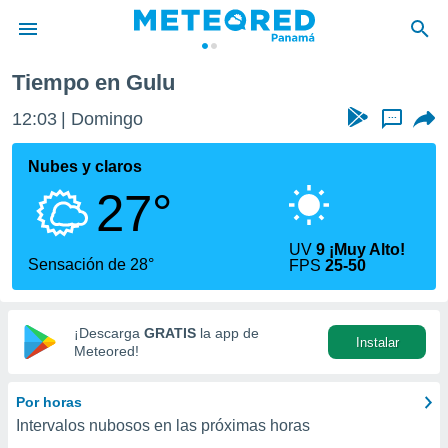
Tiempo en Gulu
privacidad
12:03
Domingo
...
o de
om.pa
com.pa) ha
Nubes y claros
ado por
27°
es para
ue la
 que se
UV
9 ¡Muy Alto!
e calidad.
Sensación de 28°
FPS
25-50
eder a este
ediante las
opciones:
¡Descarga
GRATIS
la app de
Instalar
ookies y
Meteored!
e forma
Por horas
d digital
Intervalos nubosos en las próximas horas
ada, basada