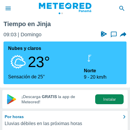
Tiempo en Jinja
privacidad
09:03
Domingo
...
o de
om.pa
com.pa) ha
Nubes y claros
ado por
23°
es para
ue la
 que se
Norte
e calidad.
Sensación de 25°
9
20 km/h
eder a este
ediante las
opciones:
¡Descarga
GRATIS
la app de
Instalar
ookies y
Meteored!
e forma
Por horas
d digital
Lluvias débiles en las próximas horas
ada, basada