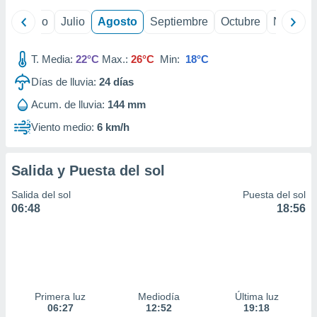
ados con el
 seleccionar
yo
Junio
Julio
Agosto
Septiembre
Octubre
Noviemb
o.
calización
T. Media:
22°C
Max.:
26°C
Min:
18°C
precisa e
ión mediante
Días de lluvia:
24
días
, publicidad
Acum. de lluvia:
144 mm
Viento medio:
6 km/h
dos,
 publicidad
,
Salida y Puesta del sol
ón de
 desarrollo
Salida del sol
Puesta del sol
s.
06:48
18:56
tros 1199
ios
Primera luz
Mediodía
Última luz
06:27
12:52
19:18