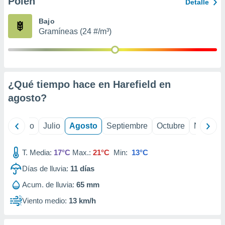
Polen
ados con el
Detalle
 seleccionar
o.
Bajo
Gramíneas (24 #/m³)
calización
precisa e
ión mediante
, publicidad
¿Qué tiempo hace en Harefield en
dos,
agosto
?
 publicidad
,
ón de
yo
Junio
Julio
Agosto
Septiembre
Octubre
Noviemb
 desarrollo
s.
T. Media:
17°C
Max.:
21°C
Min:
13°C
tros 1199
ios
Días de lluvia:
11
días
Acum. de lluvia:
65 mm
Viento medio:
13 km/h