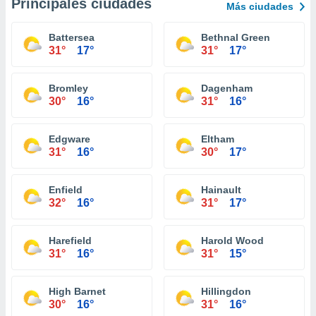
Principales ciudades
Más ciudades
Battersea
Bethnal Green
31°
17°
31°
17°
Bromley
Dagenham
30°
16°
31°
16°
Edgware
Eltham
31°
16°
30°
17°
Enfield
Hainault
32°
16°
31°
17°
Harefield
Harold Wood
31°
16°
31°
15°
High Barnet
Hillingdon
30°
16°
31°
16°