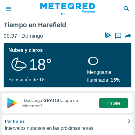
Tiempo en Harefield
privacidad
00:37
Domingo
...
o de
om.pa
com.pa) ha
Nubes y claros
ado por
18°
es para
ue la
 que se
Menguante
e calidad.
Sensación de 18°
Iluminada:
15%
eder a este
ediante las
opciones:
¡Descarga
GRATIS
la app de
Instalar
ookies y
Meteored!
e forma
Por horas
d digital
Intervalos nubosos en las próximas horas
ada, basada