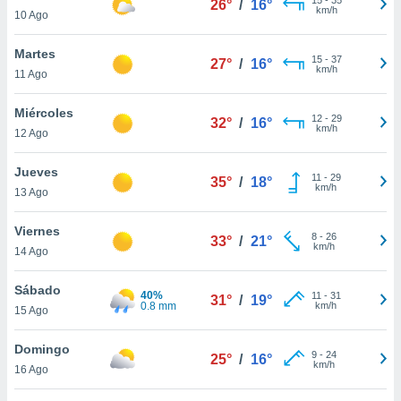
26°
/
16°
ublicidad y
km/h
10 Ago
do en
Martes
 mismo.
15
-
37
27°
/
16°
km/h
sultar más
11 Ago
 en nuestra
 Cookies
y
Miércoles
12
-
29
32°
/
16°
ualquier
km/h
12 Ago
ento
Jueves
 botón
11
-
29
35°
/
18°
km/h
13 Ago
ación de
kies
 disponible
Viernes
8
-
26
33°
/
21°
e nuestra
km/h
14 Ago
.
Sábado
40%
IVAMENTE,
11
-
31
31°
/
19°
0.8 mm
km/h
15 Ago
as
Domingo
9
-
24
25°
/
16°
 a cookies
km/h
16 Ago
 no aceptar