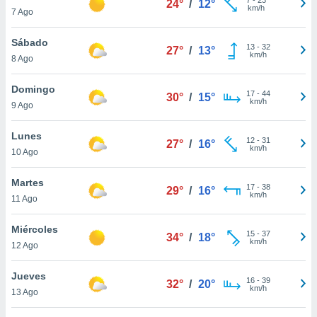
24°
/
12°
ublicidad y
km/h
7 Ago
do en
Sábado
 mismo.
13
-
32
27°
/
13°
km/h
sultar más
8 Ago
 en nuestra
 Cookies
y
Domingo
17
-
44
30°
/
15°
ualquier
km/h
9 Ago
ento
Lunes
 botón
12
-
31
27°
/
16°
km/h
10 Ago
ación de
kies
 disponible
Martes
17
-
38
29°
/
16°
e nuestra
km/h
11 Ago
.
Miércoles
IVAMENTE,
15
-
37
34°
/
18°
km/h
12 Ago
as
Jueves
16
-
39
32°
/
20°
 a cookies
km/h
13 Ago
 no aceptar