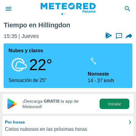
Tiempo en Hillingdon
privacidad
15:35
Jueves
...
o de
om.pa
com.pa) ha
Nubes y claros
ado por
22°
es para
ue la
 que se
Noroeste
e calidad.
Sensación de 25°
14
37 km/h
eder a este
ediante las
opciones:
¡Descarga
GRATIS
la app de
Instalar
ookies y
Meteored!
e forma
Por horas
d digital
Cielos nubosos en las próximas horas
ada, basada