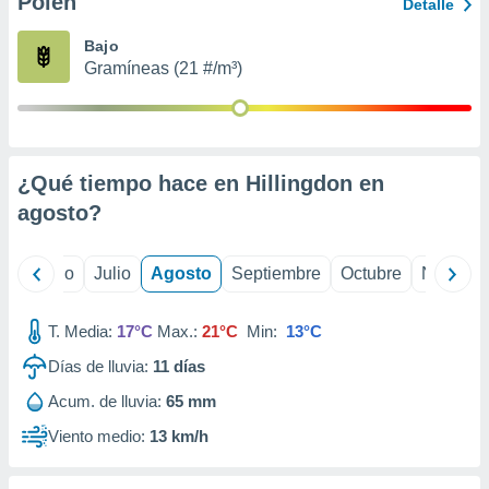
Polen
ados con el
Detalle
 seleccionar
o.
Bajo
Gramíneas (21 #/m³)
calización
precisa e
ión mediante
, publicidad
¿Qué tiempo hace en Hillingdon en
dos,
agosto
?
 publicidad
,
ón de
yo
Junio
Julio
Agosto
Septiembre
Octubre
Noviemb
 desarrollo
s.
T. Media:
17°C
Max.:
21°C
Min:
13°C
tros 1199
ios
Días de lluvia:
11
días
Acum. de lluvia:
65 mm
Viento medio:
13 km/h