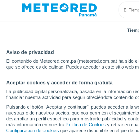
Tiem
Aviso de privacidad
El contenido de Meteored.com.pa (meteored.com.pa) ha sido ela
que se ofrece es de calidad. Puedes acceder a este sitio web m
Aceptar cookies y acceder de forma gratuita
Inicio
Brasil
Espirito Santo
Itaguacu
La publicidad digital personalizada, basada en la información r
financiar nuestra actividad para seguir ofreciéndote contenido c
Tiempo en Itaguacu - 
Pulsando el botón "Aceptar y continuar", puedes acceder a la w
nuestras o de nuestros socios, que nos permiten el seguimiento
23:58
Viernes
desarrollar un perfil específico para mostrarte publicidad y co
más información en nuestra
Política de Cookies
y retirar en cu
Configuración de cookies
que aparece disponible en el pie de n
Nubes y claros