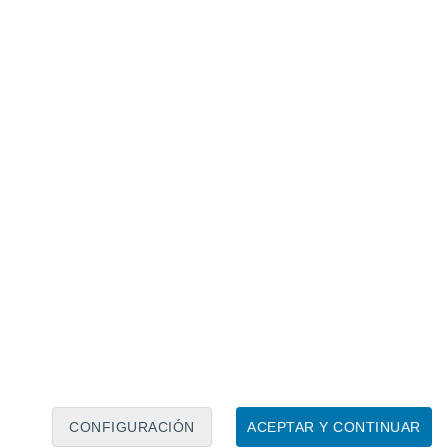
Calendario lunar
Lun
Mar
Mié
Jue
Vie
Sáb
Dom
7
8
9
10
11
12
13
14
15
16
17
18
19
20
CONFIGURACIÓN
ACEPTAR Y CONTINUAR
6