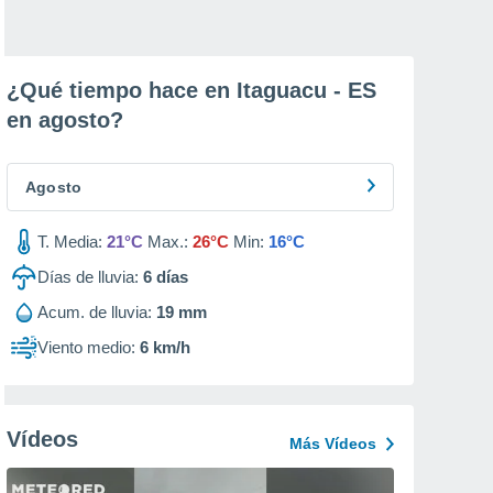
¿Qué tiempo hace en Itaguacu - ES
en
agosto
?
Agosto
T. Media:
21°C
Max.:
26°C
Min:
16°C
Días de lluvia:
6
días
Acum. de lluvia:
19 mm
Viento medio:
6 km/h
Vídeos
Más Vídeos