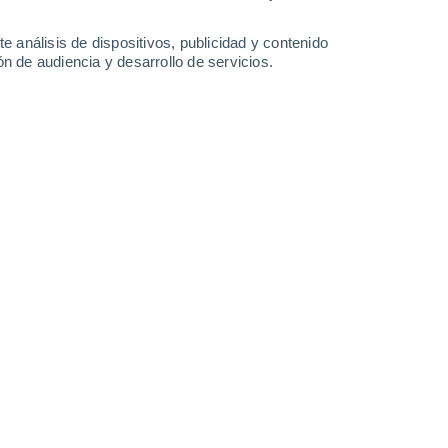
-
36
km/h
14
-
37
km/h
8
-
23
km/h
6
-
19
km/h
e análisis de dispositivos, publicidad y contenido
n de audiencia y desarrollo de servicios.
gosto
Noreste
0 Bajo
1°
4
-
18 km/h
FPS:
no
ado
Este
0 Bajo
9°
2
-
9 km/h
FPS:
no
ado
Este
0 Bajo
9°
1
-
9 km/h
FPS:
no
ado
Este
0 Bajo
8°
4
-
12 km/h
FPS:
no
ado
Noreste
0 Bajo
6°
4
-
16 km/h
FPS:
no