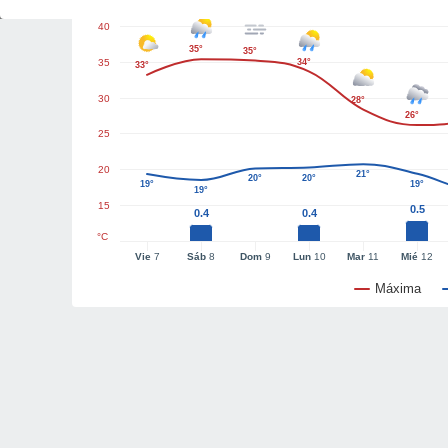
40
35°
35°
35
34°
33°
30
28°
26°
25
20
21°
20°
20°
19°
19°
19°
15
0.5
0.4
0.4
°C
Vie
7
Sáb
8
Dom
9
Lun
10
Mar
11
Mié
12
Máxima