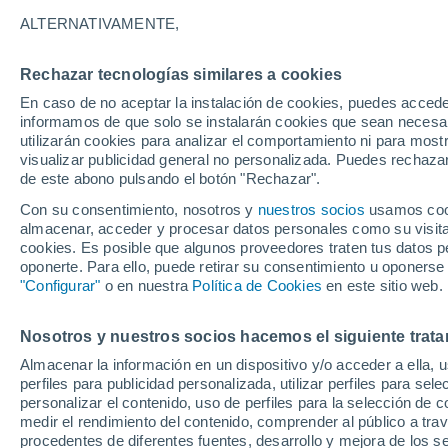
23°
ALTERNATIVAMENTE,
Rechazar tecnologías similares a cookies
Menguant
En caso de no aceptar la instalación de cookies, puedes accede
Iluminada
Sensación de 22°
informamos de que solo se instalarán cookies que sean necesari
utilizarán cookies para analizar el comportamiento ni para most
visualizar publicidad general no personalizada. Puedes rechazar
de este abono pulsando el botón "Rechazar".
Tiempo 1 - 7 días
Mapa de nubosidad
Radar de llu
Con su consentimiento, nosotros y
nuestros socios
usamos cooki
almacenar, acceder y procesar datos personales como su visita e
cookies. Es posible que algunos proveedores traten tus datos pe
oponerte. Para ello, puede retirar su consentimiento u oponerse
Mañana
Domingo
Hoy
"Configurar"
o en nuestra
Política de Cookies
en este sitio web.
8 Ago
9 Ago
7 Ago
Nosotros y nuestros socios hacemos el siguiente trata
Almacenar la información en un dispositivo y/o acceder a ella, 
30%
perfiles para publicidad personalizada, utilizar perfiles para sele
0.4 mm
personalizar el contenido, uso de perfiles para la selección de c
35°
/
19°
35°
/
20°
33°
/
19°
medir el rendimiento del contenido, comprender al público a tra
procedentes de diferentes fuentes, desarrollo y mejora de los se