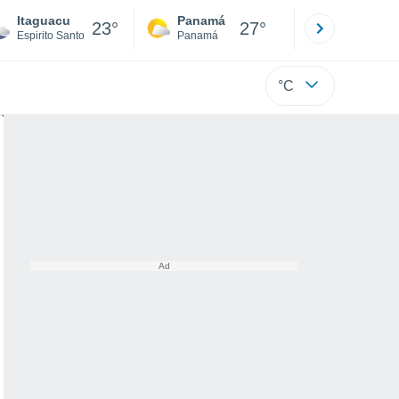
Itaguacu
Panamá
David
23°
27°
Espirito Santo
Panamá
Chiriquí
°C