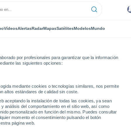
po
Vídeos
Alertas
Radar
Mapas
Satélites
Modelos
Mundo
borado por profesionales para garantizar que la información
ediante las siguientes opciones:
ecogida mediante cookies o tecnologías similares, nos permite
on altos estándares de calidad sin coste.
ES
eb aceptando la instalación de todas las cookies, ya sean
 y análisis del comportamiento en el sitio web, así como
...
ntenido personalizado en función del mismo. Puedes consultar
alquier momento el consentimiento pulsando el botón
Por horas
uestra página web.
Intervalos nubosos en las
próximas horas