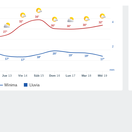
34°
32°
4
32°
30°
30°
30°
27°
2
20°
19°
19°
18°
17°
17°
17°
mm
Jue
13
Vie
14
Sáb
15
Dom
16
Lun
17
Mar
18
Mié
19
Mínima
Lluvia