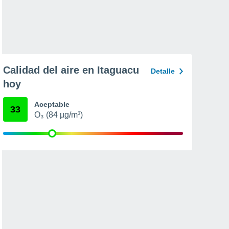
Calidad del aire en Itaguacu
Detalle
hoy
Aceptable
33
O₃ (84 µg/m³)