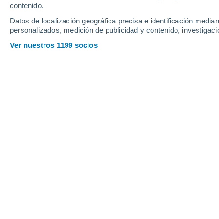
contenido.
10
-
29
km/h
10
-
28
km/h
14
10
-
29
km/h
Datos de localización geográfica precisa e identificación mediant
personalizados, medición de publicidad y contenido, investigació
Tiempo en Itaguacu - ES hoy
, 7 de a
Ver nuestros 1199 socios
Soleado
31°
17:00
Sensación T.
3
Cielo despej
29°
18:00
Sensación T.
2
Cielo despej
28°
19:00
Sensación T.
2
Cielo despej
27°
20:00
Sensación T.
2
Cielo despej
25°
21:00
Sensación T.
2