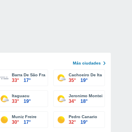
Más ciudades
Barra De São Francisco
Cachoeiro De Itapemirim
33°
17°
35°
19°
Itaguacu
Jeronimo Monteiro
33°
19°
34°
18°
Muniz Freire
Pedro Canario
30°
17°
32°
19°