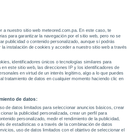
Aviso de nivel amarillo
Alerta moderada por otros en
Itaguacu hoy
e
r a nuestro sitio web meteored.com.pa. En este caso, te
:
33%
as para garantizar la navegación por el sitio web, pero no se
rar publicidad o contenido personalizado, aunque sí podrás
 la instalación de cookies y acceder a nuestro sitio web a través
via
Satélites
Modelos
es, identificadores únicos o tecnologías similares para
n este sitio web, las direcciones IP y los identificadores de
rsonales en virtud de un interés legítimo, algo a lo que puedes
 al tratamiento de datos en cualquier momento haciendo clic en
Lunes
Martes
Miércoles
Jueves
10 Ago
11 Ago
12 Ago
13 Ago
miento de datos:
uso de datos limitados para seleccionar anuncios básicos, crear
40%
50%
ccionar la publicidad personalizada, crear un perfil para
0.4 mm
0.5 mm
ontenido personalizado, medir el rendimiento de la publicidad,
34°
/
20°
28°
/
21°
26°
/
19°
27°
/
17°
vés de estadísticas o a través de la combinación de datos
rvicios, uso de datos limitados con el objetivo de seleccionar el