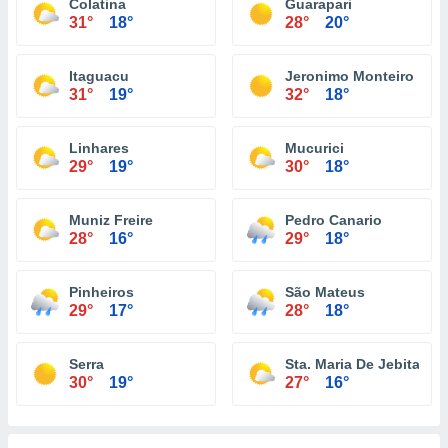
Colatina
Guarapari
31°
18°
28°
20°
Itaguacu
Jeronimo Monteiro
31°
19°
32°
18°
Linhares
Mucurici
29°
19°
30°
18°
Muniz Freire
Pedro Canario
28°
16°
29°
18°
Pinheiros
São Mateus
29°
17°
28°
18°
Serra
Sta. Maria De Jebita
30°
19°
27°
16°