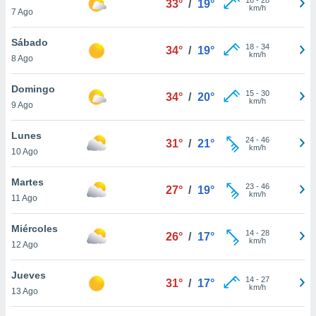
33°
/
19°
ublicidad y
km/h
7 Ago
do en
Sábado
 mismo.
18
-
34
34°
/
19°
km/h
sultar más
8 Ago
 en nuestra
 Cookies
y
Domingo
15
-
30
34°
/
20°
ualquier
km/h
9 Ago
ento
Lunes
 botón
24
-
46
31°
/
21°
km/h
10 Ago
ación de
kies
 disponible
Martes
23
-
46
27°
/
19°
e nuestra
km/h
11 Ago
.
Miércoles
IVAMENTE,
14
-
28
26°
/
17°
km/h
12 Ago
as
Jueves
14
-
27
31°
/
17°
 a cookies
km/h
13 Ago
 no aceptar