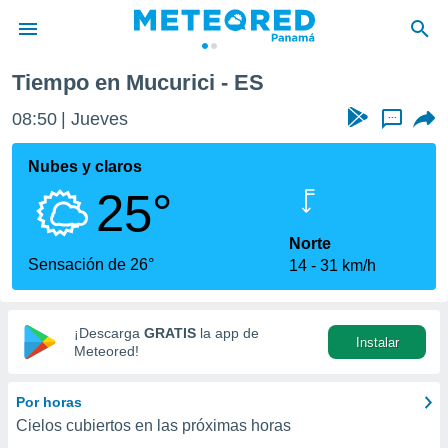
Tiempo en Mucurici - ES
privacidad
08:50
Jueves
...
o de
om.pa
com.pa) ha
Nubes y claros
ado por
25°
es para
ue la
 que se
Norte
e calidad.
Sensación de 26°
14
31 km/h
eder a este
ediante las
opciones:
¡Descarga
GRATIS
la app de
Instalar
ookies y
Meteored!
e forma
Por horas
d digital
Cielos cubiertos en las próximas horas
ada, basada