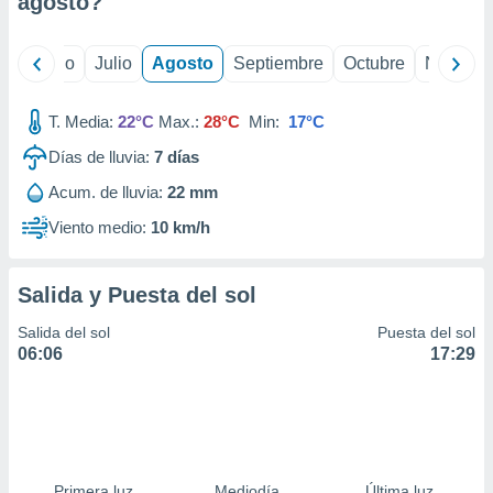
agosto
?
ados con el
 seleccionar
o.
yo
Junio
Julio
Agosto
Septiembre
Octubre
Noviemb
calización
precisa e
ión mediante
T. Media:
22°C
Max.:
28°C
Min:
17°C
Días de lluvia:
7
días
, publicidad
Acum. de lluvia:
22 mm
dos,
 publicidad
Viento medio:
10 km/h
,
ón de
 desarrollo
Salida y Puesta del sol
s.
Salida del sol
Puesta del sol
tros 1199
06:06
17:29
ios
Primera luz
Mediodía
Última luz