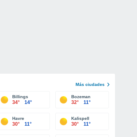
Más ciudades
al Glacier Park Kalispell
Billings
Bozeman
34°
14°
32°
11°
Havre
Kalispell
30°
11°
30°
11°