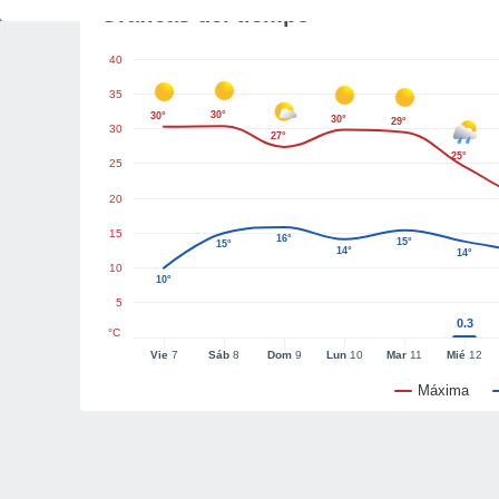
Gráficas del tiempo
40
35
30°
30°
30°
29°
30
27°
25°
25
20
15
16°
15°
15°
14°
14°
10
10°
5
0.3
°C
Vie
7
Sáb
8
Dom
9
Lun
10
Mar
11
Mié
12
Máxima