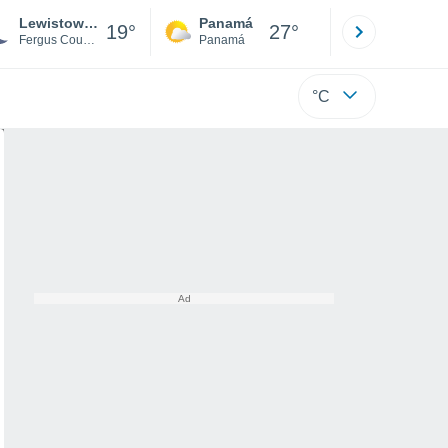
Lewistown Municipal Airport
Panamá
David
19°
27°
Fergus County
Panamá
Chiriquí
°C