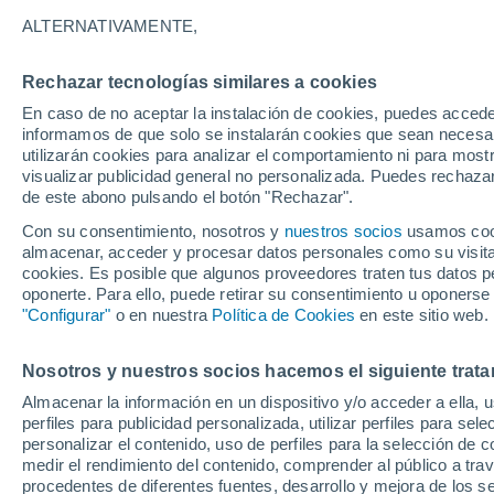
ALTERNATIVAMENTE,
Cielo despejado
20°
Rechazar tecnologías similares a cookies
En caso de no aceptar la instalación de cookies, puedes accede
Menguant
informamos de que solo se instalarán cookies que sean necesari
utilizarán cookies para analizar el comportamiento ni para most
Iluminada
Sensación de 20°
visualizar publicidad general no personalizada. Puedes rechazar
de este abono pulsando el botón "Rechazar".
Con su consentimiento, nosotros y
nuestros socios
usamos cooki
Tiempo 1 - 7 días
Mapa de temperatura
Radar de ll
almacenar, acceder y procesar datos personales como su visita e
cookies. Es posible que algunos proveedores traten tus datos pe
oponerte. Para ello, puede retirar su consentimiento u oponerse
"Configurar"
o en nuestra
Política de Cookies
en este sitio web.
Mañana
Domingo
Hoy
8 Ago
9 Ago
7 Ago
Nosotros y nuestros socios hacemos el siguiente trata
Almacenar la información en un dispositivo y/o acceder a ella, 
perfiles para publicidad personalizada, utilizar perfiles para sele
personalizar el contenido, uso de perfiles para la selección de c
medir el rendimiento del contenido, comprender al público a tra
30°
/
15°
27°
/
16°
procedentes de diferentes fuentes, desarrollo y mejora de los se
30°
/
10°