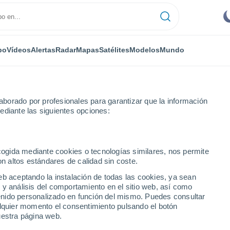
po
Vídeos
Alertas
Radar
Mapas
Satélites
Modelos
Mundo
borado por profesionales para garantizar que la información
ediante las siguientes opciones:
stown Municipal Airport Lewistown
ecogida mediante cookies o tecnologías similares, nos permite
on altos estándares de calidad sin coste.
unicipal Airport
eb aceptando la instalación de todas las cookies, ya sean
 y análisis del comportamiento en el sitio web, así como
ntenido personalizado en función del mismo. Puedes consultar
alquier momento el consentimiento pulsando el botón
...
uestra página web.
Por horas