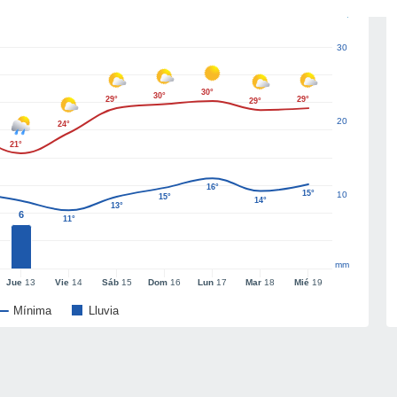
30
30°
30°
29°
29°
29°
20
24°
21°
16°
15°
10
15°
14°
13°
6
11°
mm
Jue
13
Vie
14
Sáb
15
Dom
16
Lun
17
Mar
18
Mié
19
Mínima
Lluvia