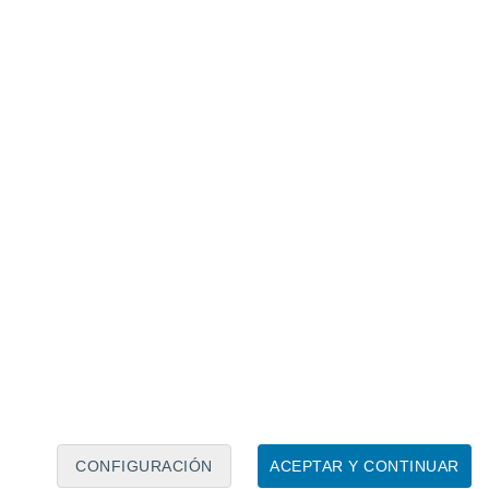
Calendario lunar
Lun
Mar
Mié
Jue
Vie
Sáb
Dom
7
8
9
10
11
12
13
14
15
16
17
18
19
20
CONFIGURACIÓN
ACEPTAR Y CONTINUAR