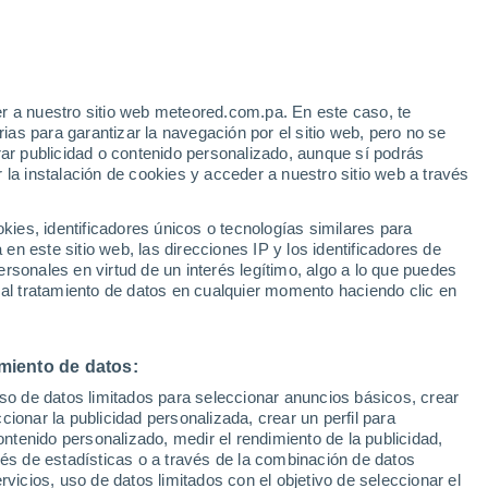
Cielos despejados en las
próximas horas
r a nuestro sitio web meteored.com.pa. En este caso, te
e
as para garantizar la navegación por el sitio web, pero no se
rar publicidad o contenido personalizado, aunque sí podrás
:
31%
 la instalación de cookies y acceder a nuestro sitio web a través
es, identificadores únicos o tecnologías similares para
uvia
Satélites
Modelos
n este sitio web, las direcciones IP y los identificadores de
rsonales en virtud de un interés legítimo, algo a lo que puedes
 al tratamiento de datos en cualquier momento haciendo clic en
Lunes
Martes
Miércoles
Jueves
10 Ago
11 Ago
12 Ago
13 Ago
miento de datos:
uso de datos limitados para seleccionar anuncios básicos, crear
ccionar la publicidad personalizada, crear un perfil para
ontenido personalizado, medir el rendimiento de la publicidad,
70%
80%
0.3 mm
6 mm
vés de estadísticas o a través de la combinación de datos
30°
/
14°
29°
/
15°
25°
/
14°
21°
/
12°
rvicios, uso de datos limitados con el objetivo de seleccionar el