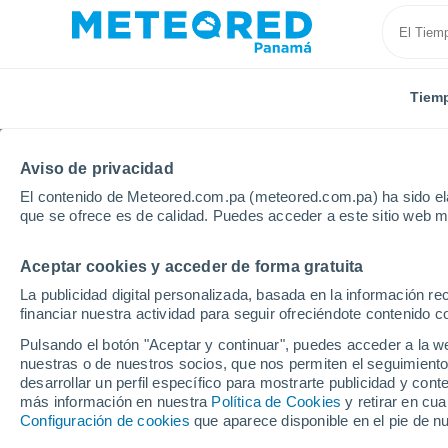
Tiem
Aviso de privacidad
El contenido de Meteored.com.pa (meteored.com.pa) ha sido ela
que se ofrece es de calidad. Puedes acceder a este sitio web m
Aceptar cookies y acceder de forma gratuita
Inicio
Estados Unidos
Estado de Montana
Lewi
La publicidad digital personalizada, basada en la información r
financiar nuestra actividad para seguir ofreciéndote contenido c
Tiempo en Lewistown M
Pulsando el botón "Aceptar y continuar", puedes acceder a la w
Lewistown - MT
nuestras o de nuestros socios, que nos permiten el seguimiento
desarrollar un perfil específico para mostrarte publicidad y co
más información en nuestra
22:23
Viernes
Política de Cookies
y retirar en cu
Configuración de cookies
que aparece disponible en el pie de n