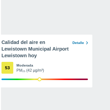
Calidad del aire en
Detalle
Lewistown Municipal Airport
Lewistown hoy
Moderada
53
PM₂₅ (42 µg/m³)