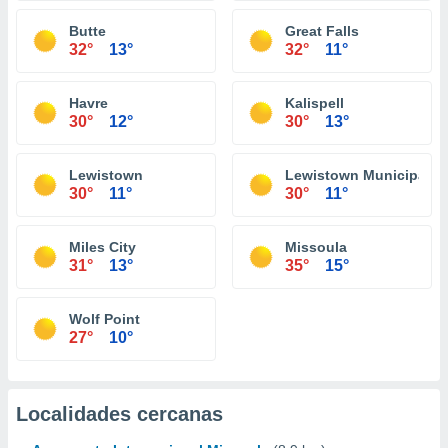
Butte
Great Falls
32°
13°
32°
11°
Havre
Kalispell
30°
12°
30°
13°
Lewistown
Lewistown Municipal Ai
30°
11°
30°
11°
Miles City
Missoula
31°
13°
35°
15°
Wolf Point
27°
10°
Localidades cercanas