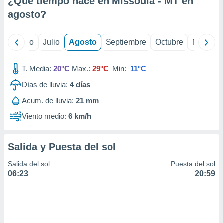
¿Qué tiempo hace en Missoula - MT en
ados con el
 seleccionar
agosto
?
o.
calización
yo
Junio
Julio
Agosto
Septiembre
Octubre
Noviemb
precisa e
ión mediante
T. Media:
20°C
Max.:
29°C
Min:
11°C
, publicidad
Días de lluvia:
4
días
dos,
Acum. de lluvia:
21 mm
 publicidad
,
Viento medio:
6 km/h
ón de
 desarrollo
s.
Salida y Puesta del sol
tros 1199
Salida del sol
Puesta del sol
ios
06:23
20:59