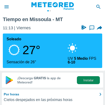
Tiempo en Missoula - MT
privacidad
11:13
Viernes
...
o de
om.pa
com.pa) ha
Soleado
ado por
27°
es para
ue la
 que se
UV
5 Medio
FPS
e calidad.
Sensación de 26°
6-10
eder a este
ediante las
opciones:
¡Descarga
GRATIS
la app de
Instalar
ookies y
Meteored!
e forma
Por horas
d digital
Cielos despejados en las próximas horas
ada, basada