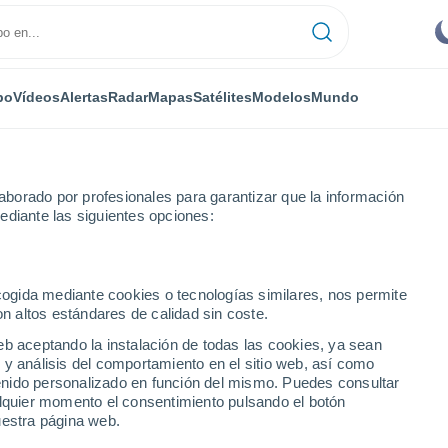
po
Vídeos
Alertas
Radar
Mapas
Satélites
Modelos
Mundo
borado por profesionales para garantizar que la información
ediante las siguientes opciones:
Ángeles
ecogida mediante cookies o tecnologías similares, nos permite
on altos estándares de calidad sin coste.
 - CA
eb aceptando la instalación de todas las cookies, ya sean
 y análisis del comportamiento en el sitio web, así como
...
ntenido personalizado en función del mismo. Puedes consultar
alquier momento el consentimiento pulsando el botón
Por horas
uestra página web.
Intervalos nubosos en las
próximas horas