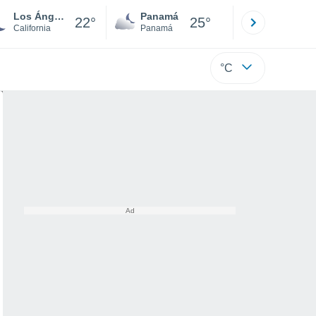
Los Ángeles
Panamá
David
22°
25°
California
Panamá
Chiriquí
°C