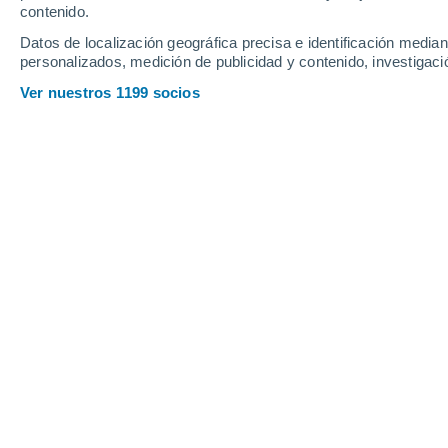
contenido.
12
-
36
km/h
12
-
36
km/h
10
12
-
35
km/h
Datos de localización geográfica precisa e identificación mediant
personalizados, medición de publicidad y contenido, investigació
Tiempo en Los Ángeles - CA hoy
, 7 
Ver nuestros 1199 socios
Cielo despejado
22°
01:00
Sensación T.
22°
Nubes y claros
22°
02:00
Sensación T.
22°
Nubes y claros
21°
03:00
Sensación T.
21°
Nubes y claros
21°
05:00
Sensación T.
21°
Soleado
23°
08:00
Sensación T.
24°