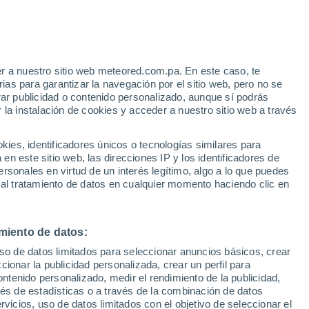
e
r a nuestro sitio web meteored.com.pa. En este caso, te
:
31%
as para garantizar la navegación por el sitio web, pero no se
rar publicidad o contenido personalizado, aunque sí podrás
 la instalación de cookies y acceder a nuestro sitio web a través
via
Satélites
Modelos
es, identificadores únicos o tecnologías similares para
n este sitio web, las direcciones IP y los identificadores de
rsonales en virtud de un interés legítimo, algo a lo que puedes
 al tratamiento de datos en cualquier momento haciendo clic en
Lunes
Martes
Miércoles
Jueves
10 Ago
11 Ago
12 Ago
13 Ago
miento de datos:
uso de datos limitados para seleccionar anuncios básicos, crear
ccionar la publicidad personalizada, crear un perfil para
ontenido personalizado, medir el rendimiento de la publicidad,
34°
/
21°
34°
/
21°
32°
/
21°
31°
/
20°
vés de estadísticas o a través de la combinación de datos
rvicios, uso de datos limitados con el objetivo de seleccionar el