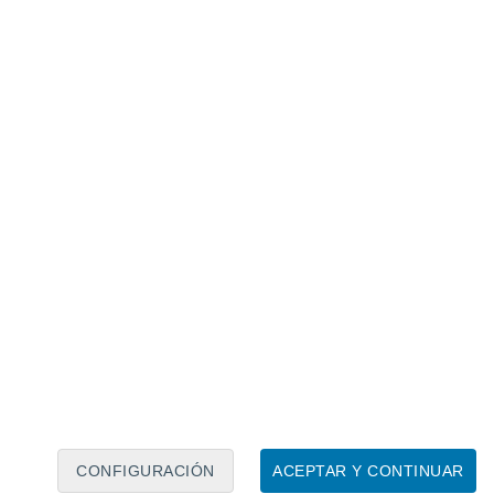
Calendario lunar
Lun
Mar
Mié
Jue
Vie
Sáb
Dom
7
8
9
10
11
12
13
14
15
16
17
18
19
20
CONFIGURACIÓN
ACEPTAR Y CONTINUAR