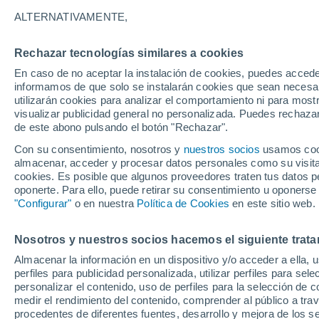
22°
ALTERNATIVAMENTE,
Rechazar tecnologías similares a cookies
Menguant
En caso de no aceptar la instalación de cookies, puedes accede
Iluminada
Sensación de 22°
informamos de que solo se instalarán cookies que sean necesari
utilizarán cookies para analizar el comportamiento ni para most
visualizar publicidad general no personalizada. Puedes rechazar
de este abono pulsando el botón "Rechazar".
Tiempo 1 - 7 días
Mapa de nubosidad
Radar de llu
Con su consentimiento, nosotros y
nuestros socios
usamos cooki
almacenar, acceder y procesar datos personales como su visita e
cookies. Es posible que algunos proveedores traten tus datos pe
oponerte. Para ello, puede retirar su consentimiento u oponerse
Mañana
Domingo
Hoy
"Configurar"
o en nuestra
Política de Cookies
en este sitio web.
8 Ago
9 Ago
7 Ago
Nosotros y nuestros socios hacemos el siguiente trata
Almacenar la información en un dispositivo y/o acceder a ella, 
perfiles para publicidad personalizada, utilizar perfiles para sele
personalizar el contenido, uso de perfiles para la selección de c
34°
/
20°
35°
/
20°
34°
/
20°
medir el rendimiento del contenido, comprender al público a tra
procedentes de diferentes fuentes, desarrollo y mejora de los se