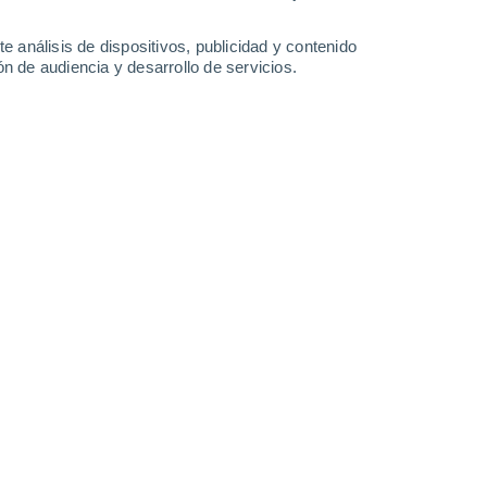
-
34
km/h
13
-
38
km/h
13
-
41
km/h
14
-
42
km/h
e análisis de dispositivos, publicidad y contenido
n de audiencia y desarrollo de servicios.
de agosto
Sur
0 Bajo
2
-
8 km/h
FPS:
no
Suroeste
0 Bajo
1
-
5 km/h
FPS:
no
Oeste
0 Bajo
2
-
5 km/h
FPS:
no
Sureste
0 Bajo
0
-
5 km/h
FPS:
no
Suroeste
1 Bajo
1
-
10 km/h
FPS:
no