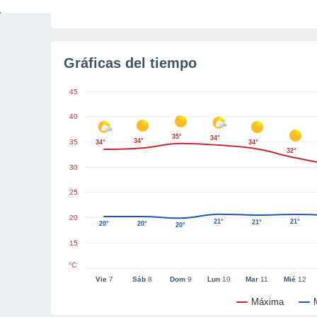
Tiempo para el amanecer
5h 13m
Gráficas del tiempo
45
40
35°
34°
34°
35
34°
34°
32°
30
25
20
21°
21°
21°
20°
20°
20°
15
°C
Vie
7
Sáb
8
Dom
9
Lun
10
Mar
11
Mié
12
Máxima