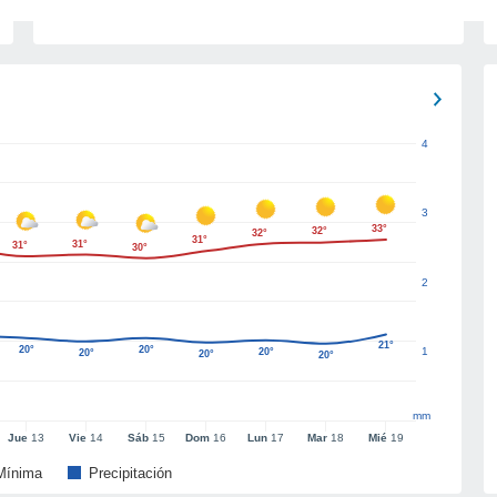
4
3
33°
32°
32°
31°
31°
31°
30°
2
21°
20°
20°
1
20°
20°
20°
20°
mm
Jue
13
Vie
14
Sáb
15
Dom
16
Lun
17
Mar
18
Mié
19
Mínima
Precipitación