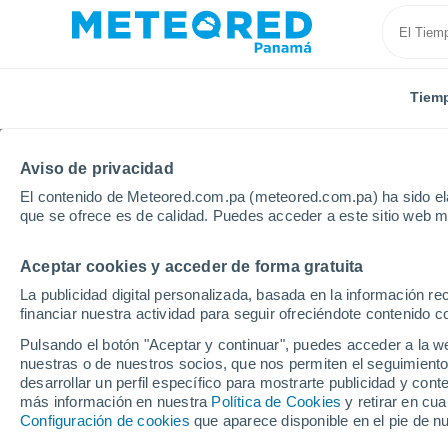
Tiem
Aviso de privacidad
El contenido de Meteored.com.pa (meteored.com.pa) ha sido ela
que se ofrece es de calidad. Puedes acceder a este sitio web m
Aceptar cookies y acceder de forma gratuita
Inicio
Estados Unidos
Estado de California
Los 
La publicidad digital personalizada, basada en la información r
financiar nuestra actividad para seguir ofreciéndote contenido c
Tiempo en Los Ángeles
Pulsando el botón "Aceptar y continuar", puedes acceder a la w
nuestras o de nuestros socios, que nos permiten el seguimiento
00:28
Viernes
desarrollar un perfil específico para mostrarte publicidad y co
más información en nuestra
Política de Cookies
y retirar en cu
Configuración de cookies
que aparece disponible en el pie de n
Cielo despejado