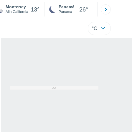
Monterrey
Panamá
David
13°
26°
Alta California
Panamá
Chiriquí
°C