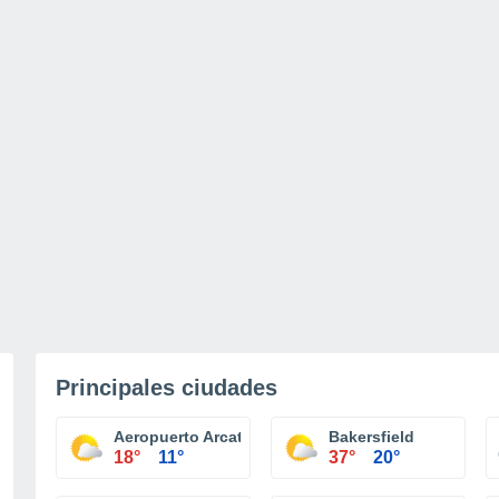
Principales ciudades
Aeropuerto Arcata/Eureka
Bakersfield
18°
11°
37°
20°