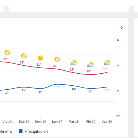
6
23°
22°
21°
4
20°
19°
19°
19°
16°
15°
15°
15°
2
14°
14°
14°
mm
Vie
14
Sáb
15
Dom
16
Lun
17
Mar
18
Mié
19
Jue
20
Mínima
Precipitación