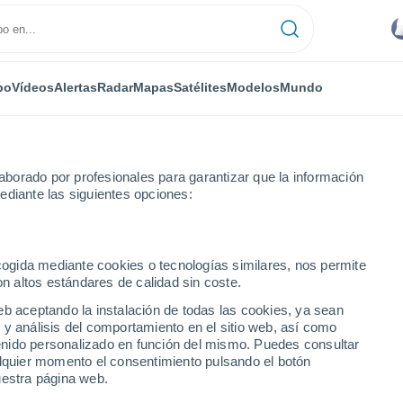
po
Vídeos
Alertas
Radar
Mapas
Satélites
Modelos
Mundo
borado por profesionales para garantizar que la información
ediante las siguientes opciones:
terey
ecogida mediante cookies o tecnologías similares, nos permite
on altos estándares de calidad sin coste.
CA
eb aceptando la instalación de todas las cookies, ya sean
 y análisis del comportamiento en el sitio web, así como
...
ntenido personalizado en función del mismo. Puedes consultar
alquier momento el consentimiento pulsando el botón
Por horas
uestra página web.
Se esperan bancos de niebla en
las próximas horas