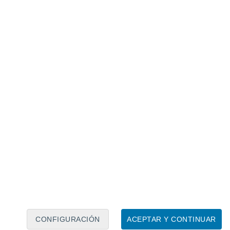
Calendario lunar
Lun
Mar
Mié
Jue
Vie
Sáb
Dom
8
9
10
11
12
13
14
15
16
17
18
19
20
21
CONFIGURACIÓN
ACEPTAR Y CONTINUAR