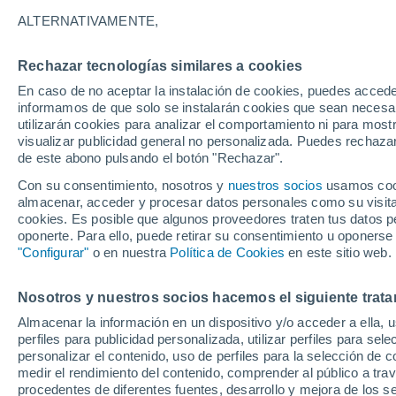
13°
ALTERNATIVAMENTE,
Rechazar tecnologías similares a cookies
Menguant
En caso de no aceptar la instalación de cookies, puedes accede
Iluminada
Sensación de 13°
informamos de que solo se instalarán cookies que sean necesari
utilizarán cookies para analizar el comportamiento ni para most
visualizar publicidad general no personalizada. Puedes rechazar
de este abono pulsando el botón "Rechazar".
Tiempo 1 - 7 días
Mapa de lluvia
Radar de lluvia
S
Con su consentimiento, nosotros y
nuestros socios
usamos cooki
almacenar, acceder y procesar datos personales como su visita e
cookies. Es posible que algunos proveedores traten tus datos pe
oponerte. Para ello, puede retirar su consentimiento u oponerse
Mañana
Lunes
Hoy
"Configurar"
o en nuestra
Política de Cookies
en este sitio web.
9 Ago
10 Ago
8 Ago
Nosotros y nuestros socios hacemos el siguiente trata
Almacenar la información en un dispositivo y/o acceder a ella, 
perfiles para publicidad personalizada, utilizar perfiles para sele
personalizar el contenido, uso de perfiles para la selección de c
21°
/
12°
19°
/
11°
18°
/
11°
medir el rendimiento del contenido, comprender al público a tra
procedentes de diferentes fuentes, desarrollo y mejora de los se