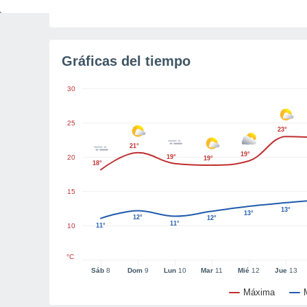
Tiempo para el amanecer
2h 45m
Gráficas del tiempo
30
25
23°
21°
19°
20
19°
19°
18°
15
13°
13°
12°
12°
11°
10
11°
°C
Sáb
8
Dom
9
Lun
10
Mar
11
Mié
12
Jue
13
Máxima