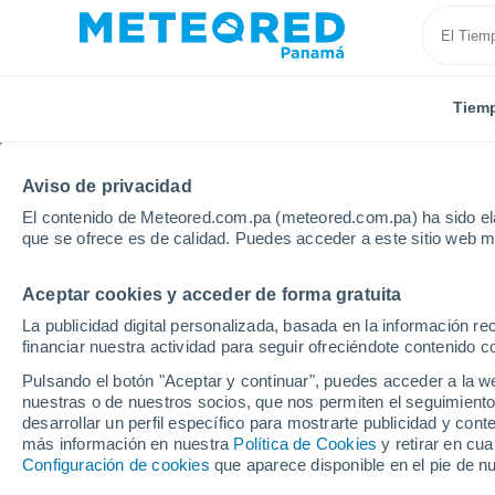
Tiem
Aviso de privacidad
El contenido de Meteored.com.pa (meteored.com.pa) ha sido ela
que se ofrece es de calidad. Puedes acceder a este sitio web m
Aceptar cookies y acceder de forma gratuita
Inicio
Estados Unidos
Estado de California
Mon
La publicidad digital personalizada, basada en la información r
financiar nuestra actividad para seguir ofreciéndote contenido c
Tiempo en Monterey - 
Pulsando el botón "Aceptar y continuar", puedes acceder a la w
nuestras o de nuestros socios, que nos permiten el seguimiento
03:06
Sábado
desarrollar un perfil específico para mostrarte publicidad y co
más información en nuestra
Política de Cookies
y retirar en cu
Configuración de cookies
que aparece disponible en el pie de n
Parcialmente nuboso