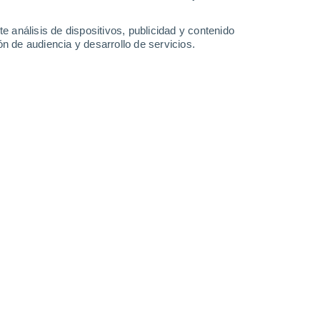
-
35
km/h
20
-
47
km/h
19
-
48
km/h
22
-
51
km/h
e análisis de dispositivos, publicidad y contenido
n de audiencia y desarrollo de servicios.
gosto
boso
Noroeste
0 Bajo
6
-
15 km/h
FPS:
no
Noroeste
0 Bajo
3
-
11 km/h
FPS:
no
Noroeste
0 Bajo
1
-
8 km/h
FPS:
no
Noroeste
0 Bajo
1
-
6 km/h
FPS:
no
Noroeste
0 Bajo
3
-
12 km/h
FPS:
no