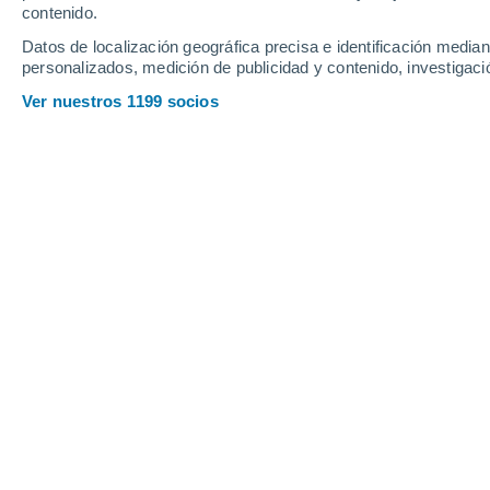
contenido.
15
-
36
km/h
14
-
34
km/h
13
12
-
31
km/h
Datos de localización geográfica precisa e identificación mediant
personalizados, medición de publicidad y contenido, investigació
Tiempo en Monterey - CA hoy
, 8 de a
Ver nuestros 1199 socios
Parcialmente nu
13°
03:00
Sensación T.
13°
Nubes y claros
13°
04:00
Sensación T.
13°
Nubes y claros
12°
05:00
Sensación T.
12°
Neblina
12°
06:00
Sensación T.
12°
Neblina
12°
08:00
Sensación T.
12°