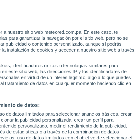
e
r a nuestro sitio web meteored.com.pa. En este caso, te
:
21%
as para garantizar la navegación por el sitio web, pero no se
rar publicidad o contenido personalizado, aunque sí podrás
 la instalación de cookies y acceder a nuestro sitio web a través
atélites
Modelos
es, identificadores únicos o tecnologías similares para
n este sitio web, las direcciones IP y los identificadores de
rsonales en virtud de un interés legítimo, algo a lo que puedes
 al tratamiento de datos en cualquier momento haciendo clic en
Martes
Miércoles
Jueves
Viernes
11 Ago
12 Ago
13 Ago
14 Ago
miento de datos:
uso de datos limitados para seleccionar anuncios básicos, crear
ccionar la publicidad personalizada, crear un perfil para
ontenido personalizado, medir el rendimiento de la publicidad,
19°
/
12°
19°
/
13°
23°
/
13°
23°
/
14°
vés de estadísticas o a través de la combinación de datos
rvicios, uso de datos limitados con el objetivo de seleccionar el