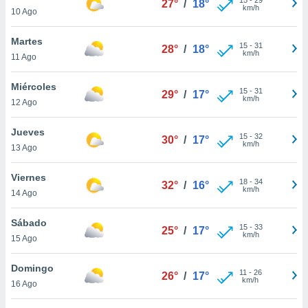
27°
/
18°
ublicidad y
km/h
10 Ago
do en
Martes
 mismo.
15
-
31
28°
/
18°
km/h
sultar más
11 Ago
 en nuestra
 Cookies
y
Miércoles
15
-
31
29°
/
17°
ualquier
km/h
12 Ago
ento
Jueves
 botón
15
-
32
30°
/
17°
km/h
13 Ago
ación de
kies
 disponible
Viernes
18
-
34
32°
/
16°
e nuestra
km/h
14 Ago
.
Sábado
IVAMENTE,
15
-
33
25°
/
17°
km/h
15 Ago
as
Domingo
11
-
26
26°
/
17°
 a cookies
km/h
16 Ago
 no aceptar