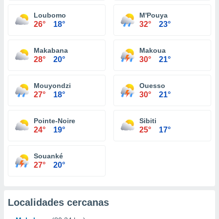
Loubomo
M'Pouya
26°
18°
32°
23°
Makabana
Makoua
28°
20°
30°
21°
Mouyondzi
Ouesso
27°
18°
30°
21°
Pointe-Noire
Sibiti
24°
19°
25°
17°
Souanké
27°
20°
Localidades cercanas