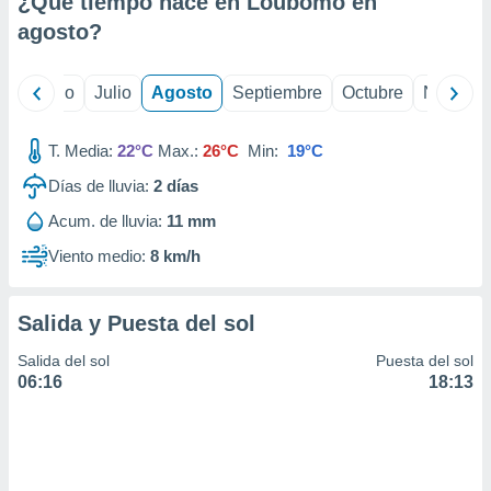
¿Qué tiempo hace en Loubomo en
ados con el
 seleccionar
agosto
?
o.
calización
yo
Junio
Julio
Agosto
Septiembre
Octubre
Noviemb
precisa e
ión mediante
T. Media:
22°C
Max.:
26°C
Min:
19°C
, publicidad
Días de lluvia:
2
días
dos,
Acum. de lluvia:
11 mm
 publicidad
,
Viento medio:
8 km/h
ón de
 desarrollo
s.
Salida y Puesta del sol
tros 1199
Salida del sol
Puesta del sol
ios
06:16
18:13