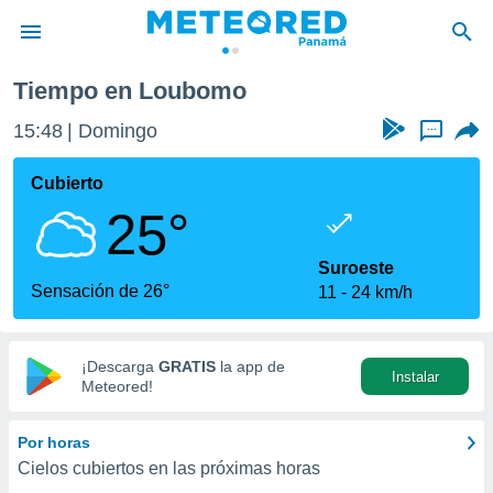
Tiempo en Loubomo
privacidad
15:48
Domingo
...
o de
om.pa
com.pa) ha
Cubierto
ado por
25°
es para
ue la
 que se
Suroeste
e calidad.
Sensación de 26°
11
24 km/h
eder a este
ediante las
opciones:
¡Descarga
GRATIS
la app de
Instalar
ookies y
Meteored!
e forma
Por horas
d digital
Cielos cubiertos en las próximas horas
ada, basada