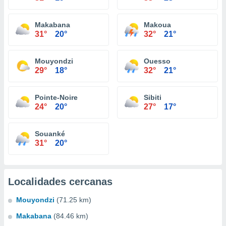
Makabana
Makoua
31°
20°
32°
21°
Mouyondzi
Ouesso
29°
18°
32°
21°
Pointe-Noire
Sibiti
24°
20°
27°
17°
Souanké
31°
20°
Localidades cercanas
Mouyondzi
(71.25 km)
Makabana
(84.46 km)