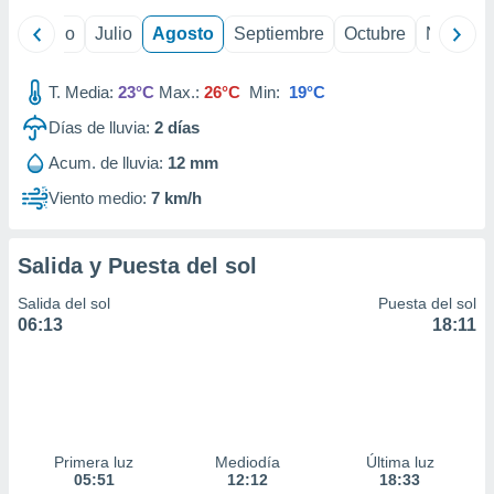
ados con el
 seleccionar
yo
Junio
Julio
Agosto
Septiembre
Octubre
Noviemb
o.
calización
T. Media:
23°C
Max.:
26°C
Min:
19°C
precisa e
ión mediante
Días de lluvia:
2
días
, publicidad
Acum. de lluvia:
12 mm
Viento medio:
7 km/h
dos,
 publicidad
,
Salida y Puesta del sol
ón de
 desarrollo
Salida del sol
Puesta del sol
s.
06:13
18:11
tros 1199
ios
Primera luz
Mediodía
Última luz
05:51
12:12
18:33