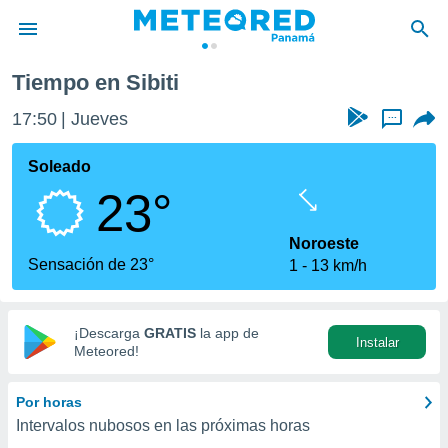
Tiempo en Sibiti
privacidad
17:50
Jueves
...
o de
om.pa
com.pa) ha
Soleado
ado por
23°
es para
ue la
 que se
Noroeste
e calidad.
Sensación de 23°
1
13 km/h
eder a este
ediante las
opciones:
¡Descarga
GRATIS
la app de
Instalar
ookies y
Meteored!
e forma
Por horas
d digital
Intervalos nubosos en las próximas horas
ada, basada