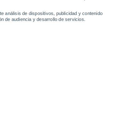
-
38
km/h
16
-
41
km/h
14
-
36
km/h
13
-
37
km/h
e análisis de dispositivos, publicidad y contenido
n de audiencia y desarrollo de servicios.
gosto
Noroeste
3 Medio
13
-
32 km/h
FPS:
6-10
Noroeste
1 Bajo
15
-
36 km/h
FPS:
no
Norte
0 Bajo
14
-
36 km/h
FPS:
no
Noroeste
0 Bajo
7
-
32 km/h
FPS:
no
o
Noroeste
0 Bajo
5
-
17 km/h
FPS:
no