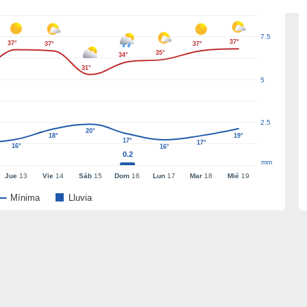
7.5
37°
37°
37°
37°
35°
34°
31°
5
2.5
20°
18°
19°
17°
17°
16°
16°
0.2
mm
Jue
13
Vie
14
Sáb
15
Dom
16
Lun
17
Mar
18
Mié
19
Mínima
Lluvia