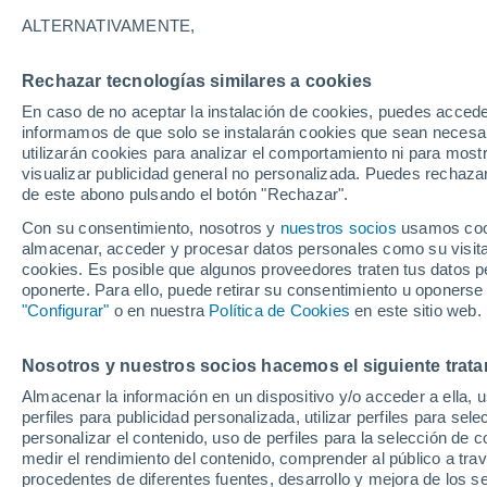
34°
ALTERNATIVAMENTE,
Rechazar tecnologías similares a cookies
Norte
En caso de no aceptar la instalación de cookies, puedes accede
Sensación de 32°
14
-
36 km
informamos de que solo se instalarán cookies que sean necesari
utilizarán cookies para analizar el comportamiento ni para most
visualizar publicidad general no personalizada. Puedes rechazar
de este abono pulsando el botón "Rechazar".
Tiempo 1 - 7 días
Mapa de temperatura
Radar de ll
Con su consentimiento, nosotros y
nuestros socios
usamos cooki
almacenar, acceder y procesar datos personales como su visita e
cookies. Es posible que algunos proveedores traten tus datos pe
oponerte. Para ello, puede retirar su consentimiento u oponerse
Mañana
Domingo
Hoy
"Configurar"
o en nuestra
Política de Cookies
en este sitio web.
8 Ago
9 Ago
7 Ago
Nosotros y nuestros socios hacemos el siguiente trata
Almacenar la información en un dispositivo y/o acceder a ella, 
perfiles para publicidad personalizada, utilizar perfiles para sele
personalizar el contenido, uso de perfiles para la selección de c
37°
/
18°
35°
/
17°
39°
/
18°
medir el rendimiento del contenido, comprender al público a tra
procedentes de diferentes fuentes, desarrollo y mejora de los se