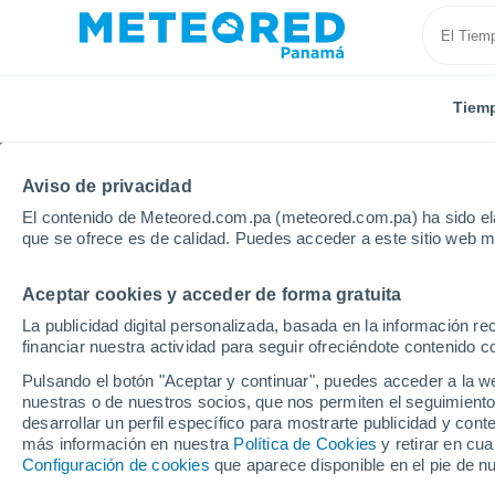
Tiem
Aviso de privacidad
El contenido de Meteored.com.pa (meteored.com.pa) ha sido ela
que se ofrece es de calidad. Puedes acceder a este sitio web m
Aceptar cookies y acceder de forma gratuita
Inicio
Estados Unidos
Estado de Oregon
Medfo
La publicidad digital personalizada, basada en la información r
financiar nuestra actividad para seguir ofreciéndote contenido c
Tiempo en Medford - O
Pulsando el botón "Aceptar y continuar", puedes acceder a la w
nuestras o de nuestros socios, que nos permiten el seguimiento
18:54
Viernes
desarrollar un perfil específico para mostrarte publicidad y co
más información en nuestra
Política de Cookies
y retirar en cu
Configuración de cookies
que aparece disponible en el pie de n
Soleado