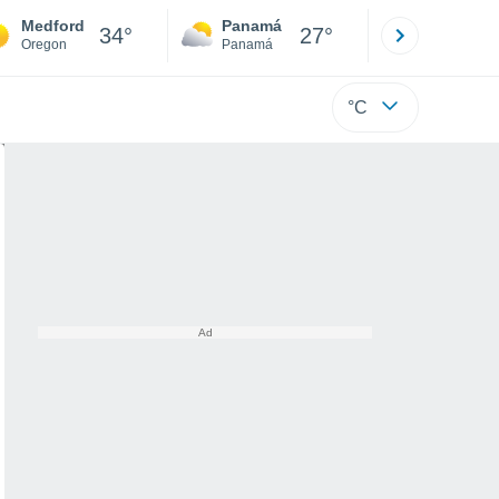
Medford
Panamá
David
34°
27°
Oregon
Panamá
Chiriquí
°C