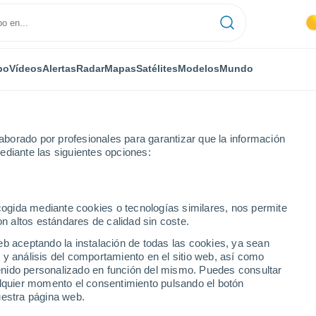
po
Vídeos
Alertas
Radar
Mapas
Satélites
Modelos
Mundo
borado por profesionales para garantizar que la información
ediante las siguientes opciones:
rd
ecogida mediante cookies o tecnologías similares, nos permite
on altos estándares de calidad sin coste.
R
eb aceptando la instalación de todas las cookies, ya sean
 y análisis del comportamiento en el sitio web, así como
...
ntenido personalizado en función del mismo. Puedes consultar
alquier momento el consentimiento pulsando el botón
Por horas
uestra página web.
Cielos despejados en las
próximas horas