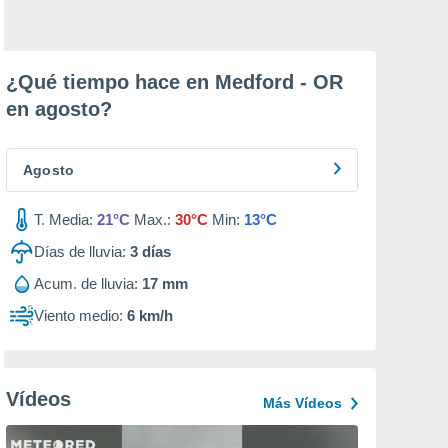
¿Qué tiempo hace en Medford - OR
en
agosto
?
Agosto
T. Media:
21°C
Max.:
30°C
Min:
13°C
Días de lluvia:
3
días
Acum. de lluvia:
17 mm
Viento medio:
6 km/h
Vídeos
Más Vídeos