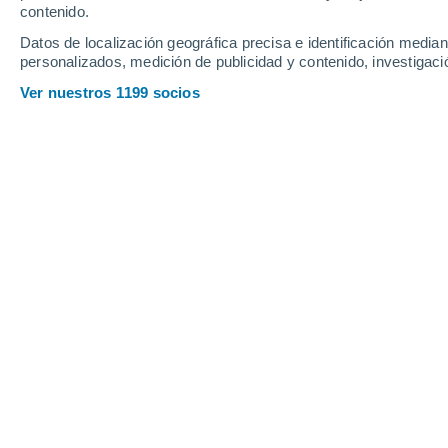
contenido.
16
-
39
km/h
16
-
41
km/h
16
15
-
36
km/h
Datos de localización geográfica precisa e identificación mediant
personalizados, medición de publicidad y contenido, investigació
Tiempo en Medford - OR hoy
, 7 de a
Ver nuestros 1199 socios
Soleado
39°
17:00
Sensación T.
36°
Soleado
37°
18:00
Sensación T.
35°
Soleado
34°
19:00
Sensación T.
32°
Soleado
31°
20:00
Sensación T.
29°
Cielo despejad
28°
21:00
Sensación T.
27°