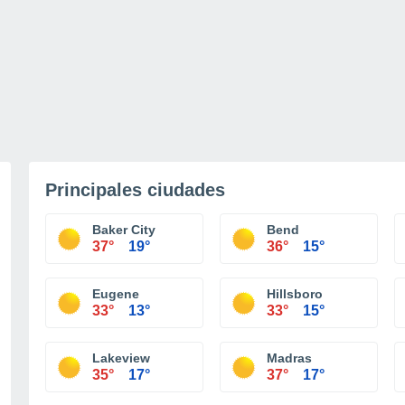
Principales ciudades
Baker City
Bend
37°
19°
36°
15°
Eugene
Hillsboro
33°
13°
33°
15°
Lakeview
Madras
35°
17°
37°
17°