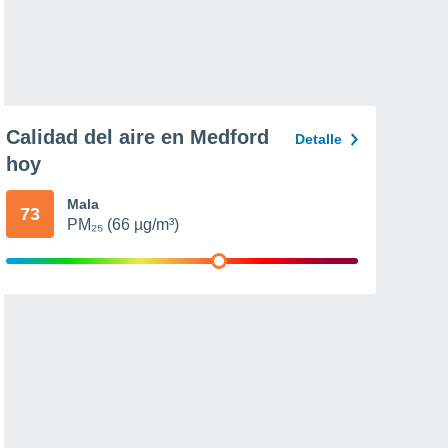
Calidad del aire en Medford
Detalle
hoy
Mala
73
PM₂₅ (66 µg/m³)