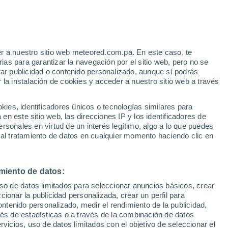
Aviso de nivel amarillo
Alerta moderada por altas
temperaturas en Medford hoy
r a nuestro sitio web meteored.com.pa. En este caso, te
/h
as para garantizar la navegación por el sitio web, pero no se
rar publicidad o contenido personalizado, aunque sí podrás
 la instalación de cookies y acceder a nuestro sitio web a través
uvia
Satélites
Modelos
es, identificadores únicos o tecnologías similares para
n este sitio web, las direcciones IP y los identificadores de
rsonales en virtud de un interés legítimo, algo a lo que puedes
 al tratamiento de datos en cualquier momento haciendo clic en
Lunes
Martes
Miércoles
Jueves
10 Ago
11 Ago
12 Ago
13 Ago
miento de datos:
uso de datos limitados para seleccionar anuncios básicos, crear
ccionar la publicidad personalizada, crear un perfil para
ontenido personalizado, medir el rendimiento de la publicidad,
34°
/
15°
34°
/
15°
33°
/
15°
37°
/
16°
vés de estadísticas o a través de la combinación de datos
rvicios, uso de datos limitados con el objetivo de seleccionar el