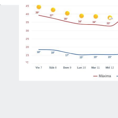
45
39°
40
37°
35°
34°
35
34°
33°
30
25
20
18°
18°
15
17°
15°
15°
15°
°C
Vie
7
Sáb
8
Dom
9
Lun
10
Mar
11
Mié
12
Máxima