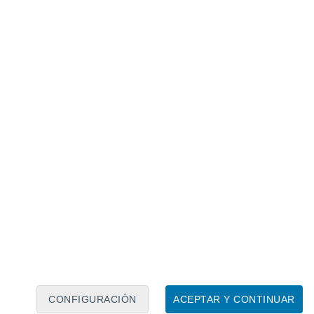
Calendario lunar
Lun
Mar
Mié
Jue
Vie
Sáb
Dom
7
8
9
10
11
12
13
14
15
16
17
18
19
20
CONFIGURACIÓN
ACEPTAR Y CONTINUAR
10