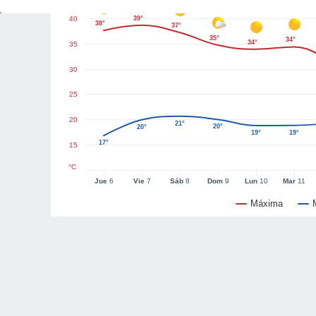
40
39°
38°
37°
35°
34°
34°
35
30
25
20
21°
20°
20°
19°
19°
17°
15
°C
Jue
6
Vie
7
Sáb
8
Dom
9
Lun
10
Mar
11
Máxima