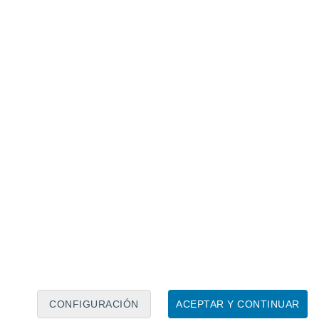
Calendario lunar
Lun
Mar
Mié
Jue
Vie
Sáb
Dom
6
7
8
9
10
11
12
13
14
15
16
17
18
19
CONFIGURACIÓN
ACEPTAR Y CONTINUAR
10