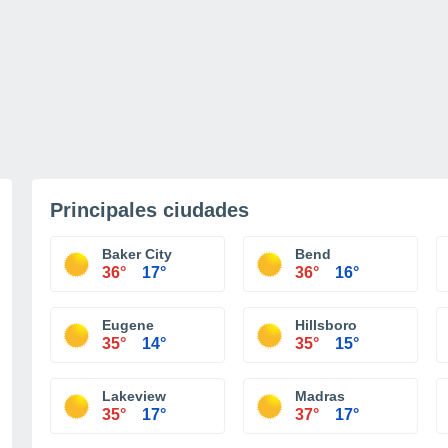
Principales ciudades
Baker City
Bend
36°
17°
36°
16°
Eugene
Hillsboro
35°
14°
35°
15°
Lakeview
Madras
35°
17°
37°
17°