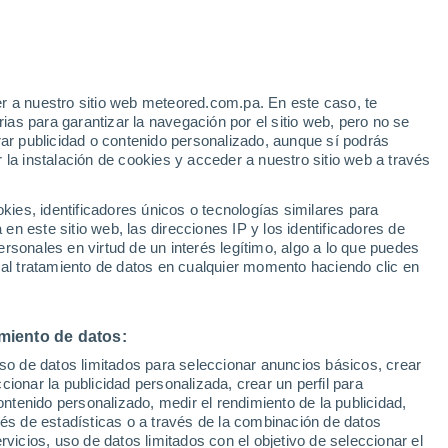
e
r a nuestro sitio web meteored.com.pa. En este caso, te
:
42%
as para garantizar la navegación por el sitio web, pero no se
rar publicidad o contenido personalizado, aunque sí podrás
 la instalación de cookies y acceder a nuestro sitio web a través
uvia
Satélites
Modelos
es, identificadores únicos o tecnologías similares para
n este sitio web, las direcciones IP y los identificadores de
rsonales en virtud de un interés legítimo, algo a lo que puedes
 al tratamiento de datos en cualquier momento haciendo clic en
omingo
Lunes
Martes
Miércoles
9 Ago
10 Ago
11 Ago
12 Ago
miento de datos:
uso de datos limitados para seleccionar anuncios básicos, crear
ccionar la publicidad personalizada, crear un perfil para
ontenido personalizado, medir el rendimiento de la publicidad,
35°
/
20°
34°
/
19°
34°
/
19°
32°
/
19°
vés de estadísticas o a través de la combinación de datos
rvicios, uso de datos limitados con el objetivo de seleccionar el