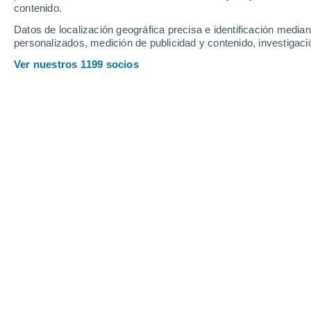
contenido.
17
-
35
km/h
18
-
35
km/h
12
9
-
26
km/h
Datos de localización geográfica precisa e identificación mediant
personalizados, medición de publicidad y contenido, investigació
Tiempo en Pendleton - OR hoy
, 6 de
Ver nuestros 1199 socios
Cielo despejad
17°
05:00
Sensación T.
17°
Soleado
18°
06:00
Sensación T.
18°
Soleado
23°
08:00
Sensación T.
24°
Soleado
33°
11:00
Sensación T.
30°
Soleado
36°
14:00
Sensación T.
33°