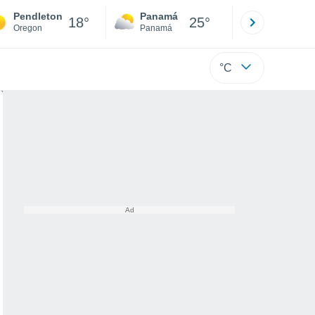
Pendleton
Panamá
David
18°
25°
Oregon
Panamá
Chiriquí
°C