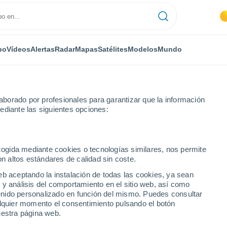
po
Vídeos
Alertas
Radar
Mapas
Satélites
Modelos
Mundo
borado por profesionales para garantizar que la información
ediante las siguientes opciones:
eton
ecogida mediante cookies o tecnologías similares, nos permite
on altos estándares de calidad sin coste.
 OR
eb aceptando la instalación de todas las cookies, ya sean
 y análisis del comportamiento en el sitio web, así como
...
ntenido personalizado en función del mismo. Puedes consultar
alquier momento el consentimiento pulsando el botón
Por horas
uestra página web.
Cielos despejados en las
próximas horas