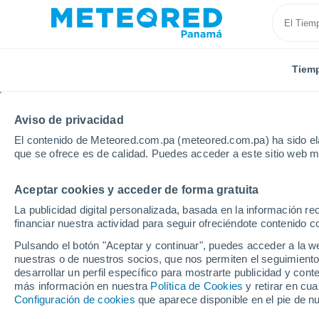
Tiem
Aviso de privacidad
El contenido de Meteored.com.pa (meteored.com.pa) ha sido ela
que se ofrece es de calidad. Puedes acceder a este sitio web m
Aceptar cookies y acceder de forma gratuita
Inicio
Estados Unidos
Estado de Oregon
Pendl
La publicidad digital personalizada, basada en la información r
financiar nuestra actividad para seguir ofreciéndote contenido c
Tiempo en Pendleton -
Pulsando el botón "Aceptar y continuar", puedes acceder a la w
nuestras o de nuestros socios, que nos permiten el seguimiento
05:09
Jueves
desarrollar un perfil específico para mostrarte publicidad y co
más información en nuestra
Política de Cookies
y retirar en cu
Configuración de cookies
que aparece disponible en el pie de n
Cielo despejado