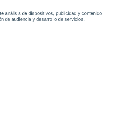
-
30
km/h
12
-
31
km/h
13
-
32
km/h
14
-
36
km/h
e análisis de dispositivos, publicidad y contenido
n de audiencia y desarrollo de servicios.
 agosto
o
Sureste
0 Bajo
4
-
10 km/h
FPS:
no
Sureste
0 Bajo
3
-
8 km/h
FPS:
no
Sureste
1 Bajo
3
-
11 km/h
FPS:
no
Oeste
6 Alto
7
-
21 km/h
FPS:
15-25
Noroeste
7 Alto
9
-
26 km/h
FPS:
15-25