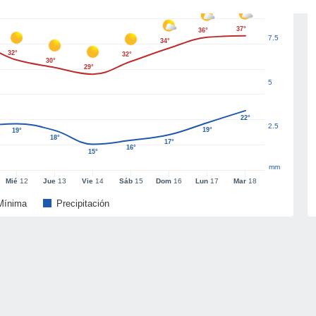
37°
36°
7.5
34°
32°
32°
30°
29°
5
22°
2.5
19°
19°
18°
17°
16°
15°
mm
Mié
12
Jue
13
Vie
14
Sáb
15
Dom
16
Lun
17
Mar
18
Mínima
Precipitación