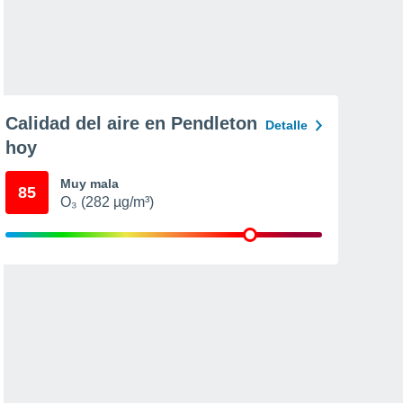
Calidad del aire en Pendleton
Detalle
hoy
Muy mala
85
O₃ (282 µg/m³)