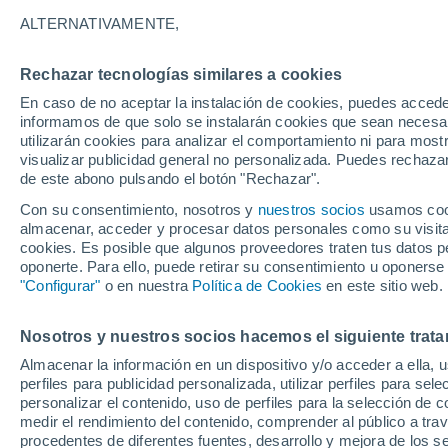
17°
ALTERNATIVAMENTE,
Rechazar tecnologías similares a cookies
Menguant
En caso de no aceptar la instalación de cookies, puedes accede
Iluminada
Sensación de 17°
informamos de que solo se instalarán cookies que sean necesari
utilizarán cookies para analizar el comportamiento ni para most
visualizar publicidad general no personalizada. Puedes rechazar
de este abono pulsando el botón "Rechazar".
Tiempo 1 - 7 días
Mapa de temperatura
Radar de ll
Con su consentimiento, nosotros y
nuestros socios
usamos cooki
almacenar, acceder y procesar datos personales como su visita e
cookies. Es posible que algunos proveedores traten tus datos pe
oponerte. Para ello, puede retirar su consentimiento u oponerse
Mañana
Sábado
D
Hoy
"Configurar"
o en nuestra
Política de Cookies
en este sitio web.
7 Ago
8 Ago
6 Ago
Nosotros y nuestros socios hacemos el siguiente trata
Almacenar la información en un dispositivo y/o acceder a ella, 
perfiles para publicidad personalizada, utilizar perfiles para sele
personalizar el contenido, uso de perfiles para la selección de c
39°
/
20°
37°
/
21°
38°
/
17°
medir el rendimiento del contenido, comprender al público a tra
procedentes de diferentes fuentes, desarrollo y mejora de los se