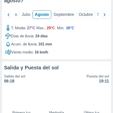
agosto
?
ados con el
 seleccionar
o.
yo
Junio
Julio
Agosto
Septiembre
Octubre
Noviemb
calización
precisa e
ión mediante
T. Media:
27°C
Max.:
29°C
Min:
26°C
Días de lluvia:
24
días
, publicidad
Acum. de lluvia:
101 mm
dos,
 publicidad
Viento medio:
16 km/h
,
ón de
 desarrollo
Salida y Puesta del sol
s.
Salida del sol
Puesta del sol
tros 1199
06:18
19:11
ios
Primera luz
Mediodía
Última luz