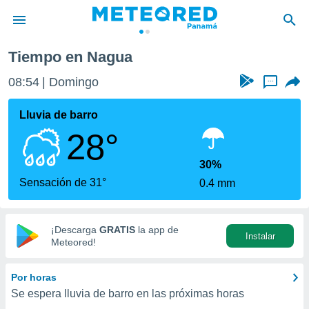
a
Tiempo en Nagua
privacidad
08:54
Domingo
...
o de
om.pa
com.pa) ha
Lluvia de barro
ado por
28°
es para
ue la
 que se
30%
e calidad.
Sensación de 31°
0.4 mm
eder a este
ediante las
opciones:
¡Descarga
GRATIS
la app de
Instalar
ookies y
Meteored!
e forma
Por horas
d digital
Se espera lluvia de barro en las próximas horas
ada, basada