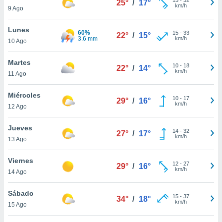
25°
/
17°
ublicidad y
km/h
9 Ago
do en
Lunes
 mismo.
60%
15
-
33
22°
/
15°
3.6 mm
km/h
sultar más
10 Ago
 en nuestra
 Cookies
y
Martes
10
-
18
22°
/
14°
ualquier
km/h
11 Ago
ento
Miércoles
 botón
10
-
17
29°
/
16°
km/h
12 Ago
ación de
kies
 disponible
Jueves
14
-
32
27°
/
17°
e nuestra
km/h
13 Ago
.
Viernes
IVAMENTE,
12
-
27
29°
/
16°
km/h
14 Ago
as
Sábado
15
-
37
34°
/
18°
 a cookies
km/h
15 Ago
 no aceptar