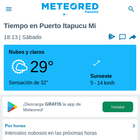
ucu Mi
Tiempo en Puerto Itapucu Mi
privacidad
18:13
Sábado
...
o de
om.pa
com.pa) ha
Nubes y claros
ado por
29°
es para
ue la
 que se
Suroeste
e calidad.
Sensación de 32°
5
14 km/h
eder a este
ediante las
opciones:
¡Descarga
GRATIS
la app de
Instalar
ookies y
Meteored!
e forma
Por horas
d digital
Intervalos nubosos en las próximas horas
ada, basada