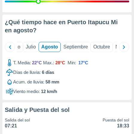
ados con el
 seleccionar
o.
calización
¿Qué tiempo hace en Puerto Itapucu Mi
precisa e
en
agosto
?
ión mediante
, publicidad
yo
Junio
Julio
Agosto
Septiembre
Octubre
Noviemb
dos,
 publicidad
T. Media:
22°C
Max.:
28°C
Min:
17°C
,
Días de lluvia:
6
días
ón de
 desarrollo
Acum. de lluvia:
58 mm
s.
Viento medio:
12 km/h
tros 1199
ios
Salida y Puesta del sol
Salida del sol
Puesta del sol
07:21
18:33