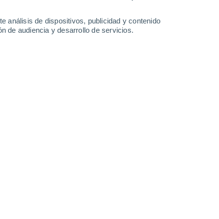
-
39
km/h
13
-
38
km/h
10
-
43
km/h
7
-
35
km/h
e análisis de dispositivos, publicidad y contenido
n de audiencia y desarrollo de servicios.
to
Sur
0 Bajo
4
-
16 km/h
FPS:
no
Sureste
0 Bajo
1
-
15 km/h
FPS:
no
Noreste
0 Bajo
2
-
12 km/h
FPS:
no
Noreste
0 Bajo
2
-
10 km/h
FPS:
no
Sureste
1 Bajo
3
-
13 km/h
FPS:
no