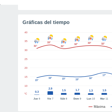
Tiempo para el amanecer
5h 5m
Gráficas del tiempo
40
35
33°
33°
32°
32°
31°
31°
30
25
20
17°
15
16°
16°
15°
15°
15°
10
2.9
1.7
1.5
1.5
1.3
0.3
°C
Jue
6
Vie
7
Sáb
8
Dom
9
Lun
10
Mar
11
Máxima