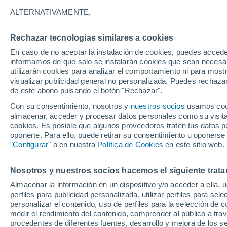
18°
ALTERNATIVAMENTE,
Rechazar tecnologías similares a cookies
Menguant
En caso de no aceptar la instalación de cookies, puedes accede
Iluminada
Sensación de 18°
informamos de que solo se instalarán cookies que sean necesari
utilizarán cookies para analizar el comportamiento ni para most
visualizar publicidad general no personalizada. Puedes rechazar
de este abono pulsando el botón "Rechazar".
Tiempo 1 - 7 días
Mapa de nubosidad
Radar de llu
Con su consentimiento, nosotros y
nuestros socios
usamos cooki
almacenar, acceder y procesar datos personales como su visita e
cookies. Es posible que algunos proveedores traten tus datos pe
oponerte. Para ello, puede retirar su consentimiento u oponerse
Mañana
Sábado
D
Hoy
"Configurar"
o en nuestra
Política de Cookies
en este sitio web.
7 Ago
8 Ago
6 Ago
Nosotros y nuestros socios hacemos el siguiente trata
Almacenar la información en un dispositivo y/o acceder a ella, 
70%
70%
50%
perfiles para publicidad personalizada, utilizar perfiles para sele
2.9 mm
1.5 mm
0.3 mm
personalizar el contenido, uso de perfiles para la selección de c
33°
/
16°
31°
/
15°
31°
/
15°
medir el rendimiento del contenido, comprender al público a tra
procedentes de diferentes fuentes, desarrollo y mejora de los se