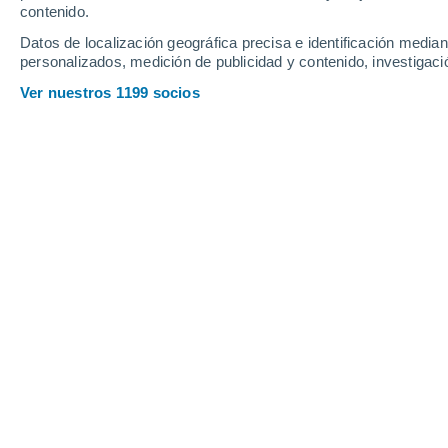
contenido.
15
-
43
km/h
14
-
47
km/h
10
19
-
47
km/h
Datos de localización geográfica precisa e identificación mediant
personalizados, medición de publicidad y contenido, investigació
Tiempo en Raton - NM hoy
, 6 de agos
Ver nuestros 1199 socios
Cielo despejado
18°
01:00
Sensación T.
18°
Cielo despejado
17°
02:00
Sensación T.
17°
Cielo despejado
16°
03:00
Sensación T.
16°
Nubes y claros
15°
05:00
Sensación T.
15°
Nubes y claros
19°
08:00
Sensación T.
19°