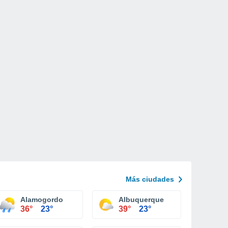
Más ciudades
 City
Alamogordo
Albuquerque
36°
23°
39°
23°