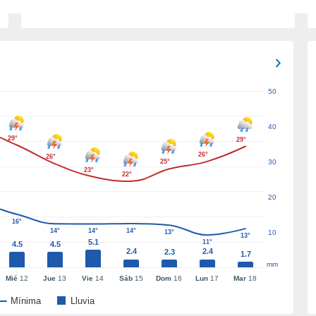
50
40
29°
29°
26°
26°
25°
30
23°
22°
20
16°
14°
14°
14°
13°
10
13°
5.1
11°
4.5
4.5
2.4
2.4
2.3
1.7
mm
Mié
12
Jue
13
Vie
14
Sáb
15
Dom
16
Lun
17
Mar
18
Mínima
Lluvia