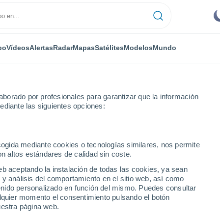
po
Vídeos
Alertas
Radar
Mapas
Satélites
Modelos
Mundo
borado por profesionales para garantizar que la información
ediante las siguientes opciones:
Raton
ecogida mediante cookies o tecnologías similares, nos permite
on altos estándares de calidad sin coste.
eb aceptando la instalación de todas las cookies, ya sean
 y análisis del comportamiento en el sitio web, así como
...
ntenido personalizado en función del mismo. Puedes consultar
alquier momento el consentimiento pulsando el botón
Por horas
uestra página web.
Intervalos nubosos en las
próximas horas