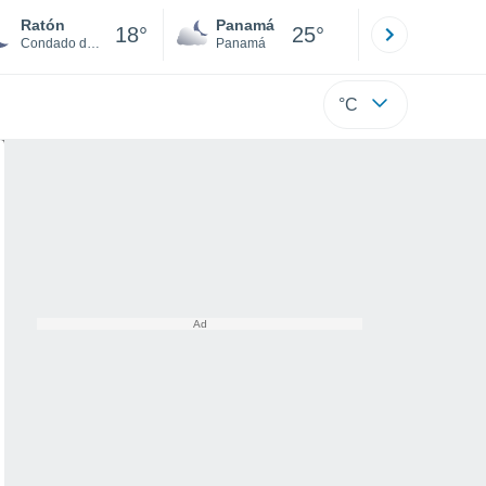
Ratón
Panamá
David
18°
25°
Condado de Colfax
Panamá
Chiriquí
°C