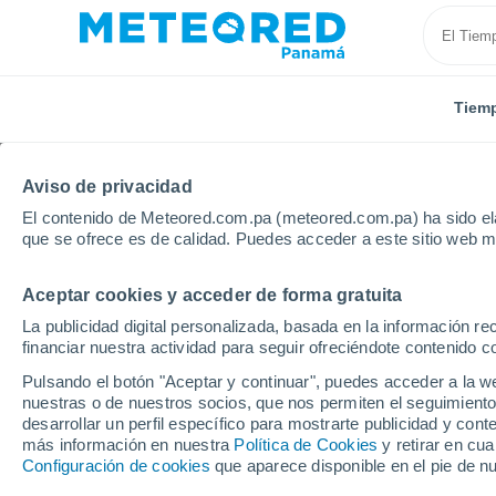
Tiem
Aviso de privacidad
El contenido de Meteored.com.pa (meteored.com.pa) ha sido ela
que se ofrece es de calidad. Puedes acceder a este sitio web m
Aceptar cookies y acceder de forma gratuita
Inicio
Estados Unidos
Estado de Nuevo Mexico
La publicidad digital personalizada, basada en la información r
financiar nuestra actividad para seguir ofreciéndote contenido c
Tiempo en Raton - NM
Pulsando el botón "Aceptar y continuar", puedes acceder a la w
nuestras o de nuestros socios, que nos permiten el seguimiento
00:34
Jueves
desarrollar un perfil específico para mostrarte publicidad y co
más información en nuestra
Política de Cookies
y retirar en cu
Configuración de cookies
que aparece disponible en el pie de n
Cielo despejado