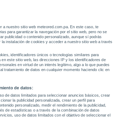
e
r a nuestro sitio web meteored.com.pa. En este caso, te
:
43%
as para garantizar la navegación por el sitio web, pero no se
rar publicidad o contenido personalizado, aunque sí podrás
 la instalación de cookies y acceder a nuestro sitio web a través
via
Satélites
Modelos
es, identificadores únicos o tecnologías similares para
n este sitio web, las direcciones IP y los identificadores de
rsonales en virtud de un interés legítimo, algo a lo que puedes
 al tratamiento de datos en cualquier momento haciendo clic en
omingo
Lunes
Martes
Miércoles
9 Ago
10 Ago
11 Ago
12 Ago
miento de datos:
uso de datos limitados para seleccionar anuncios básicos, crear
80%
80%
90%
80%
ccionar la publicidad personalizada, crear un perfil para
1.7 mm
1.3 mm
1.5 mm
4.5 mm
ontenido personalizado, medir el rendimiento de la publicidad,
32°
/
15°
33°
/
16°
32°
/
17°
29°
/
16°
vés de estadísticas o a través de la combinación de datos
rvicios, uso de datos limitados con el objetivo de seleccionar el