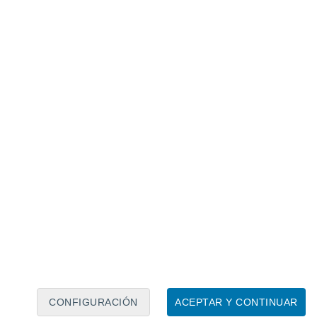
Calendario lunar
Lun
Mar
Mié
Jue
Vie
Sáb
Dom
6
7
8
9
10
11
12
13
14
15
16
17
18
19
CONFIGURACIÓN
ACEPTAR Y CONTINUAR