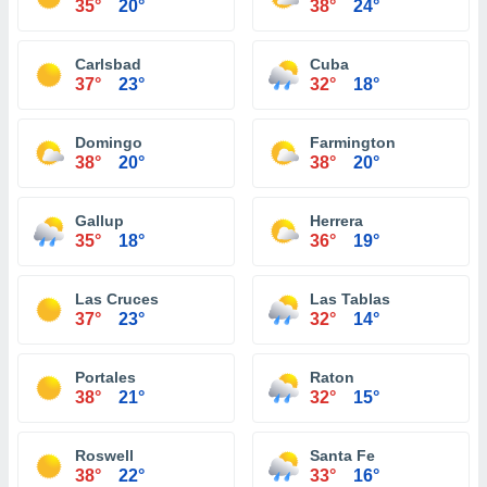
35°
20°
38°
24°
Carlsbad
Cuba
37°
23°
32°
18°
Domingo
Farmington
38°
20°
38°
20°
Gallup
Herrera
35°
18°
36°
19°
Las Cruces
Las Tablas
37°
23°
32°
14°
Portales
Raton
38°
21°
32°
15°
Roswell
Santa Fe
38°
22°
33°
16°