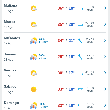
ublicidad y
Mañana
19
-
30
36°
/
18°
km/h
do en
10 Ago
 mismo.
sultar más
Martes
27
-
49
35°
/
20°
 en nuestra
km/h
11 Ago
 Cookies
y
ualquier
Miércoles
70%
20
-
39
34°
/
21°
1.6 mm
km/h
12 Ago
ento
 botón
ación de
Jueves
80%
19
-
42
29°
/
19°
kies
2.2 mm
km/h
13 Ago
 disponible
e nuestra
Viernes
.
24
-
43
30°
/
17°
km/h
14 Ago
IVAMENTE,
Sábado
18
-
39
33°
/
18°
km/h
15 Ago
as
 a cookies
Domingo
60%
16
-
35
33°
/
18°
 no aceptar
0.7 mm
km/h
16 Ago