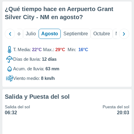
ados con el
 seleccionar
¿Qué tiempo hace en Aerpuerto Grant
o.
Silver City - NM en
agosto
?
calización
precisa e
ión mediante
yo
Junio
Julio
Agosto
Septiembre
Octubre
Noviemb
, publicidad
T. Media:
22°C
Max.:
29°C
Min:
16°C
dos,
Días de lluvia:
12
días
 publicidad
,
Acum. de lluvia:
63 mm
ón de
 desarrollo
Viento medio:
8 km/h
s.
tros 1199
Salida y Puesta del sol
ios
Salida del sol
Puesta del sol
06:32
20:03