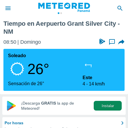
rant Silver City
Tiempo en Aerpuerto Grant Silver City -
privacidad
NM
o de
om.pa
08:50
Domingo
...
com.pa) ha
ado por
Soleado
es para
ue la
26°
 que se
e calidad.
Este
eder a este
Sensación de 26°
ediante las
4
14 km/h
opciones:
ookies y
¡Descarga
GRATIS
la app de
e forma
Instalar
Meteored!
d digital
Por horas
ada, basada