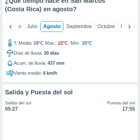
¿Qué tiempo hace en San Marcos
ados con el
 seleccionar
(Costa Rica) en
agosto
?
o.
calización
yo
Junio
Julio
Agosto
Septiembre
Octubre
Noviemb
precisa e
ión mediante
T. Media:
18°C
Max.:
22°C
Min:
15°C
, publicidad
Días de lluvia:
30
días
dos,
Acum. de lluvia:
437 mm
 publicidad
,
Viento medio:
4 km/h
ón de
 desarrollo
s.
Salida y Puesta del sol
tros 1199
Salida del sol
Puesta del sol
ios
05:27
17:55