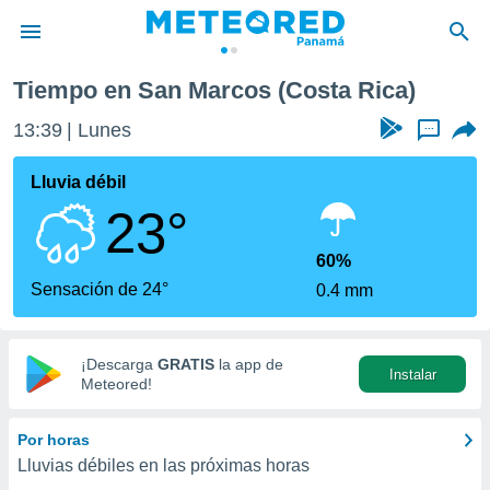
Tiempo en San Marcos (Costa Rica)
privacidad
13:39
Lunes
...
o de
om.pa
com.pa) ha
Lluvia débil
ado por
23°
es para
ue la
 que se
60%
e calidad.
Sensación de 24°
0.4 mm
eder a este
ediante las
opciones:
¡Descarga
GRATIS
la app de
Instalar
ookies y
Meteored!
e forma
Por horas
d digital
Lluvias débiles en las próximas horas
ada, basada