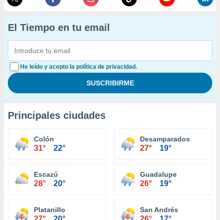
El Tiempo en tu email
He leído y acepto la política de privacidad.
Principales ciudades
Colón
Desamparados
31°
22°
27°
19°
Escazú
Guadalupe
28°
20°
26°
19°
Platanillo
San Andrés
27°
20°
26°
17°