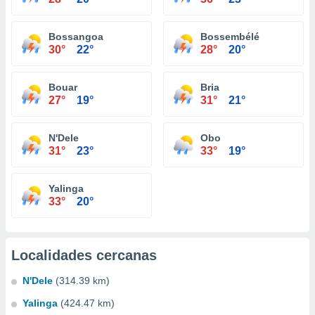
Bossangoa
Bossembélé
30°
22°
28°
20°
Bouar
Bria
27°
19°
31°
21°
N'Dele
Obo
31°
23°
33°
19°
Yalinga
33°
20°
Localidades cercanas
N'Dele
(314.39 km)
Yalinga
(424.47 km)