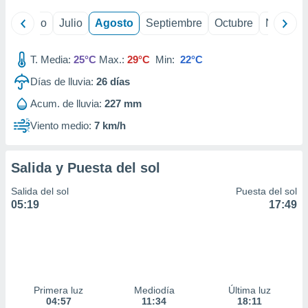
ados con el
 seleccionar
yo
Junio
Julio
Agosto
Septiembre
Octubre
Noviemb
o.
calización
T. Media:
25°C
Max.:
29°C
Min:
22°C
precisa e
ión mediante
Días de lluvia:
26
días
, publicidad
Acum. de lluvia:
227 mm
Viento medio:
7 km/h
dos,
 publicidad
,
Salida y Puesta del sol
ón de
 desarrollo
Salida del sol
Puesta del sol
s.
05:19
17:49
tros 1199
ios
Primera luz
Mediodía
Última luz
04:57
11:34
18:11