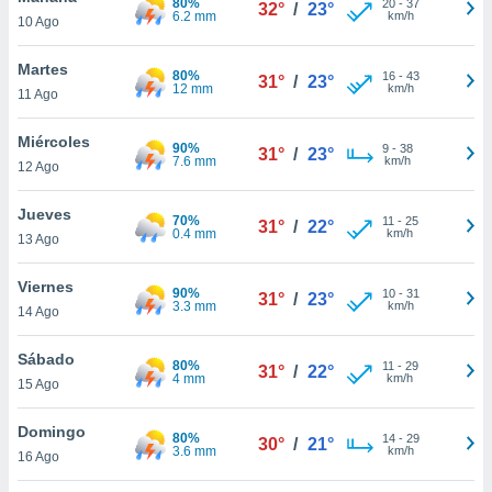
80%
20
-
37
ublicidad y
32°
/
23°
6.2 mm
km/h
10 Ago
do en
Martes
 mismo.
80%
16
-
43
31°
/
23°
12 mm
km/h
sultar más
11 Ago
 en nuestra
 Cookies
y
Miércoles
90%
9
-
38
31°
/
23°
ualquier
7.6 mm
km/h
12 Ago
ento
Jueves
 botón
70%
11
-
25
31°
/
22°
0.4 mm
km/h
ación de
13 Ago
kies
 disponible
Viernes
90%
10
-
31
31°
/
23°
e nuestra
3.3 mm
km/h
14 Ago
.
Sábado
IVAMENTE,
80%
11
-
29
31°
/
22°
4 mm
km/h
15 Ago
as
Domingo
80%
14
-
29
30°
/
21°
 a cookies
3.6 mm
km/h
16 Ago
 no aceptar