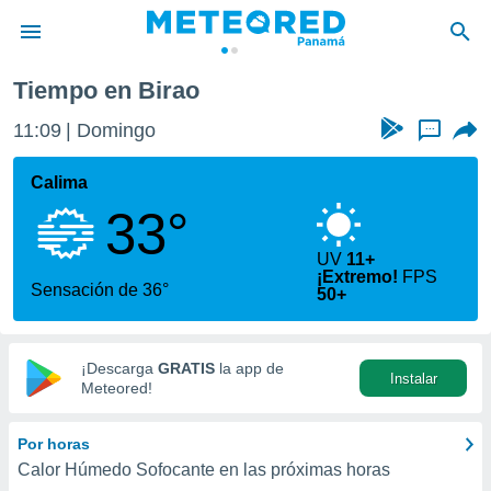
Tiempo en Birao
privacidad
11:09
Domingo
...
o de
om.pa
com.pa) ha
Calima
ado por
33°
es para
ue la
 que se
UV
11+
¡Extremo!
FPS
e calidad.
Sensación de 36°
50+
eder a este
ediante las
opciones:
¡Descarga
GRATIS
la app de
Instalar
ookies y
Meteored!
e forma
Por horas
d digital
Calor Húmedo Sofocante en las próximas horas
ada, basada