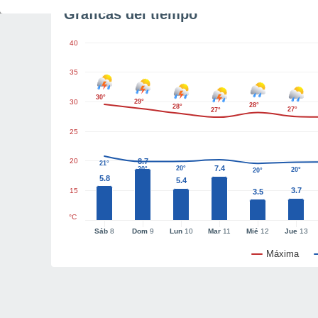
Gráficas del tiempo
40
35
30°
30
29°
28°
28°
27°
27°
25
20
8.7
21°
7.4
20°
20°
20°
20°
5.8
5.4
3.7
15
3.5
°C
Sáb
8
Dom
9
Lun
10
Mar
11
Mié
12
Jue
13
Máxima