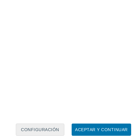
Calendario lunar
Lun
Mar
Mié
Jue
Vie
Sáb
Dom
8
9
10
11
12
13
14
15
16
17
18
19
20
21
CONFIGURACIÓN
ACEPTAR Y CONTINUAR