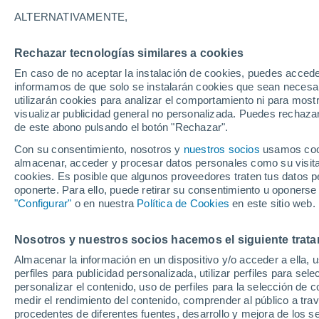
29°
ALTERNATIVAMENTE,
Rechazar tecnologías similares a cookies
30%
En caso de no aceptar la instalación de cookies, puedes accede
Sensación de 32°
0.1 mm
informamos de que solo se instalarán cookies que sean necesari
utilizarán cookies para analizar el comportamiento ni para most
visualizar publicidad general no personalizada. Puedes rechazar
de este abono pulsando el botón "Rechazar".
Tiempo 1 - 7 días
Mapa de temperatura
Radar de ll
Con su consentimiento, nosotros y
nuestros socios
usamos cooki
almacenar, acceder y procesar datos personales como su visita e
cookies. Es posible que algunos proveedores traten tus datos pe
oponerte. Para ello, puede retirar su consentimiento u oponerse
Mañana
Lunes
Hoy
"Configurar"
o en nuestra
Política de Cookies
en este sitio web.
9 Ago
10 Ago
8 Ago
Nosotros y nuestros socios hacemos el siguiente trata
Almacenar la información en un dispositivo y/o acceder a ella, 
90%
80%
80%
perfiles para publicidad personalizada, utilizar perfiles para sele
8.7 mm
5.4 mm
5.8 mm
personalizar el contenido, uso de perfiles para la selección de c
29°
/
20°
28°
/
20°
30°
/
21°
medir el rendimiento del contenido, comprender al público a tra
procedentes de diferentes fuentes, desarrollo y mejora de los se