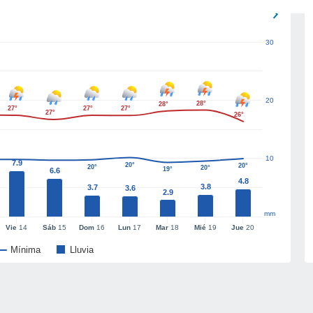
30
20
28°
28°
27°
27°
27°
27°
26°
10
7.9
20°
20°
20°
20°
19°
6.6
4.8
3.8
3.7
3.6
2.9
mm
Vie
14
Sáb
15
Dom
16
Lun
17
Mar
18
Mié
19
Jue
20
Mínima
Lluvia