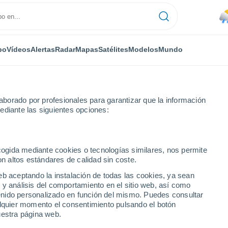
po
Vídeos
Alertas
Radar
Mapas
Satélites
Modelos
Mundo
borado por profesionales para garantizar que la información
ediante las siguientes opciones:
ecogida mediante cookies o tecnologías similares, nos permite
on altos estándares de calidad sin coste.
é
eb aceptando la instalación de todas las cookies, ya sean
 y análisis del comportamiento en el sitio web, así como
...
ntenido personalizado en función del mismo. Puedes consultar
alquier momento el consentimiento pulsando el botón
Por horas
uestra página web.
Riesgo de tormentas en las
próximas horas