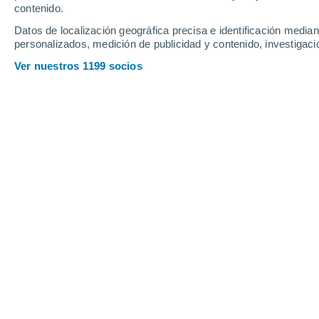
contenido.
10
-
25
km/h
12
-
27
km/h
10
8
-
26
km/h
Datos de localización geográfica precisa e identificación mediant
personalizados, medición de publicidad y contenido, investigació
Tiempo en Bossembélé hoy
, 8 de ag
Ver nuestros 1199 socios
Lluvia débil
30%
29°
14:00
0.1 mm
Sensación T.
32°
Tormenta
40%
27°
15:00
0.5 mm
Sensación T.
30°
Tormenta
60%
24°
16:00
2.6 mm
Sensación T.
23°
Lluvia débil
60%
24°
17:00
1.2 mm
Sensación T.
23°
Tormenta
40%
23°
18:00
0.7 mm
Sensación T.
21°