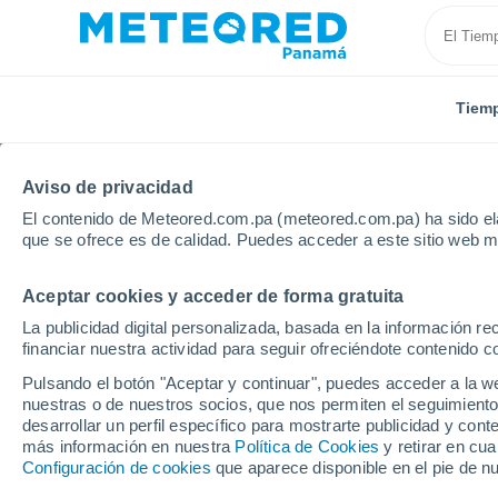
Tiem
Aviso de privacidad
El contenido de Meteored.com.pa (meteored.com.pa) ha sido ela
que se ofrece es de calidad. Puedes acceder a este sitio web m
Aceptar cookies y acceder de forma gratuita
Inicio
República Centroafricana
Bossembélé
La publicidad digital personalizada, basada en la información r
financiar nuestra actividad para seguir ofreciéndote contenido c
Tiempo en Bossembél
Pulsando el botón "Aceptar y continuar", puedes acceder a la w
nuestras o de nuestros socios, que nos permiten el seguimiento
13:57
Sábado
desarrollar un perfil específico para mostrarte publicidad y co
más información en nuestra
Política de Cookies
y retirar en cu
Configuración de cookies
que aparece disponible en el pie de n
Lluvia débil