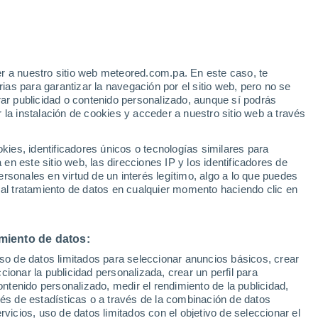
r a nuestro sitio web meteored.com.pa. En este caso, te
as para garantizar la navegación por el sitio web, pero no se
rar publicidad o contenido personalizado, aunque sí podrás
 la instalación de cookies y acceder a nuestro sitio web a través
uvia
Satélites
Modelos
es, identificadores únicos o tecnologías similares para
n este sitio web, las direcciones IP y los identificadores de
rsonales en virtud de un interés legítimo, algo a lo que puedes
 al tratamiento de datos en cualquier momento haciendo clic en
Martes
Miércoles
Jueves
Viernes
11 Ago
12 Ago
13 Ago
14 Ago
miento de datos:
uso de datos limitados para seleccionar anuncios básicos, crear
80%
90%
90%
90%
ccionar la publicidad personalizada, crear un perfil para
7.4 mm
3.5 mm
3.7 mm
7.9 mm
ontenido personalizado, medir el rendimiento de la publicidad,
27°
/
20°
28°
/
20°
27°
/
20°
27°
/
20°
vés de estadísticas o a través de la combinación de datos
rvicios, uso de datos limitados con el objetivo de seleccionar el