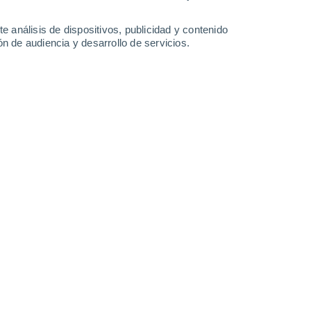
-
24
km/h
17
-
34
km/h
9
-
24
km/h
10
-
27
km/h
e análisis de dispositivos, publicidad y contenido
n de audiencia y desarrollo de servicios.
osto
Suroeste
7 Alto
6
-
19 km/h
FPS:
15-25
Suroeste
3 Medio
5
-
19 km/h
FPS:
6-10
Noroeste
1 Bajo
3
-
26 km/h
FPS:
no
Noreste
0 Bajo
0
-
16 km/h
FPS:
no
Noreste
0 Bajo
5
-
15 km/h
FPS:
no