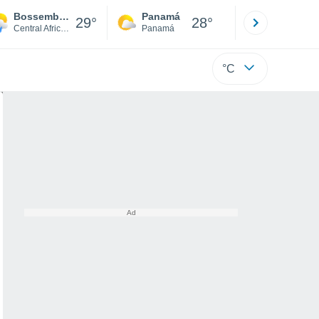
Bossembélé
Panamá
David
29°
28°
Central African Republic
Panamá
Chiriquí
°C