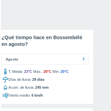
¿Qué tiempo hace en Bossembélé
en
agosto
?
Agosto
T. Media:
23°C
Max.:
28°C
Min:
20°C
Días de lluvia:
29
días
Acum. de lluvia:
245 mm
Viento medio:
6 km/h