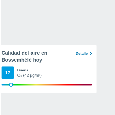
Calidad del aire en
Detalle
Bossembélé hoy
Buena
17
O₃ (42 µg/m³)